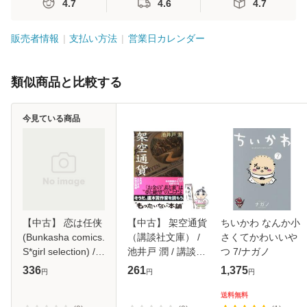
4.7
4.6
4.7
販売者情報
支払い方法
営業日カレンダー
類似商品と比較する
今見ている商品
【中古】 恋は任侠
【中古】 架空通貨
ちいかわ なんか小
(Bunkasha comics.
（講談社文庫） /
さくてかわいいや
S*girl selection) /
池井戸 潤 / 講談社
つ 7/ナガノ
相葉キョウコ / ぶ
[文庫]【メール便送
336
261
1,375
円
円
円
んか社 [コミック]
料無料】
【メール便送料無
送料無料