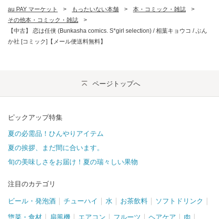
au PAY マーケット
>
もったいない本舗
>
本・コミック・雑誌
>
その他本・コミック・雑誌
>
【中古】 恋は任侠 (Bunkasha comics. S*girl selection) / 相葉キョウコ / ぶん
か社 [コミック]【メール便送料無料】
ページトップへ
ピックアップ特集
夏の必需品！ひんやりアイテム
夏の挨拶、まだ間に合います。
旬の美味しさをお届け！夏の瑞々しい果物
注目のカテゴリ
ビール・発泡酒
チューハイ
水
お茶飲料
ソフトドリンク
惣菜・食材
扇風機
エアコン
フルーツ
ヘアケア
肉