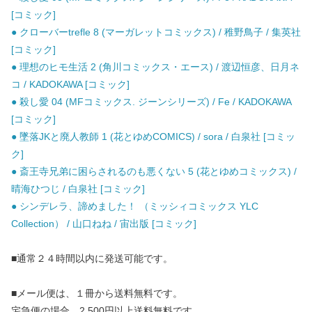
[コミック]
● クローバーtrefle 8 (マーガレットコミックス) / 稚野鳥子 / 集英社
[コミック]
● 理想のヒモ生活 2 (角川コミックス・エース) / 渡辺恒彦、日月ネ
コ / KADOKAWA [コミック]
● 殺し愛 04 (MFコミックス. ジーンシリーズ) / Fe / KADOKAWA
[コミック]
● 墜落JKと廃人教師 1 (花とゆめCOMICS) / sora / 白泉社 [コミッ
ク]
● 斎王寺兄弟に困らされるのも悪くない 5 (花とゆめコミックス) /
晴海ひつじ / 白泉社 [コミック]
● シンデレラ、諦めました！ （ミッシィコミックス YLC
Collection） / 山口ねね / 宙出版 [コミック]
■通常２４時間以内に発送可能です。
■メール便は、１冊から送料無料です。
宅急便の場合、2,500円以上送料無料です。