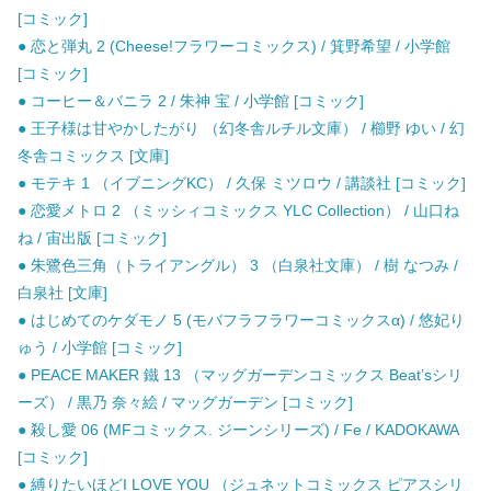
[コミック]
● 恋と弾丸 2 (Cheese!フラワーコミックス) / 箕野希望 / 小学館
[コミック]
● コーヒー＆バニラ 2 / 朱神 宝 / 小学館 [コミック]
● 王子様は甘やかしたがり （幻冬舎ルチル文庫） / 櫛野 ゆい / 幻
冬舎コミックス [文庫]
● モテキ 1 （イブニングKC） / 久保 ミツロウ / 講談社 [コミック]
● 恋愛メトロ 2 （ミッシィコミックス YLC Collection） / 山口ね
ね / 宙出版 [コミック]
● 朱鷺色三角（トライアングル） 3 （白泉社文庫） / 樹 なつみ /
白泉社 [文庫]
● はじめてのケダモノ 5 (モバフラフラワーコミックスα) / 悠妃り
ゅう / 小学館 [コミック]
● PEACE MAKER 鐵 13 （マッグガーデンコミックス Beat’sシリ
ーズ） / 黒乃 奈々絵 / マッグガーデン [コミック]
● 殺し愛 06 (MFコミックス. ジーンシリーズ) / Fe / KADOKAWA
[コミック]
● 縛りたいほどI LOVE YOU （ジュネットコミックス ピアスシリ