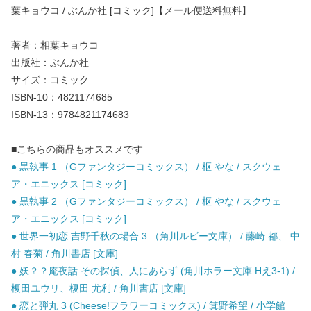
葉キョウコ / ぶんか社 [コミック]【メール便送料無料】
著者：相葉キョウコ
出版社：ぶんか社
サイズ：コミック
ISBN-10：4821174685
ISBN-13：9784821174683
■こちらの商品もオススメです
● 黒執事 1 （Gファンタジーコミックス） / 枢 やな / スクウェ
ア・エニックス [コミック]
● 黒執事 2 （Gファンタジーコミックス） / 枢 やな / スクウェ
ア・エニックス [コミック]
● 世界一初恋 吉野千秋の場合 3 （角川ルビー文庫） / 藤崎 都、 中
村 春菊 / 角川書店 [文庫]
● 妖？？庵夜話 その探偵、人にあらず (角川ホラー文庫 Hえ3-1) /
榎田ユウリ、榎田 尤利 / 角川書店 [文庫]
● 恋と弾丸 3 (Cheese!フラワーコミックス) / 箕野希望 / 小学館