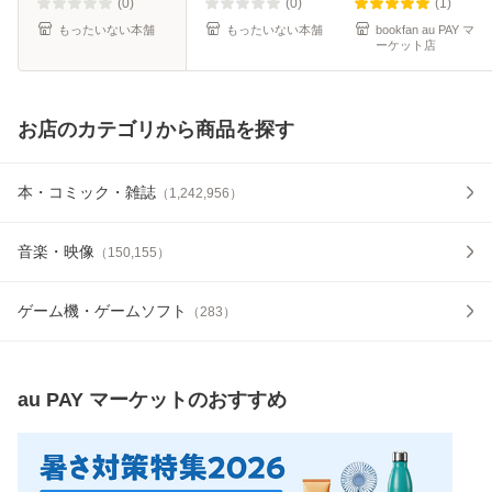
料】
(0)
(0)
(1)
もったいない本舗
もったいない本舗
bookfan au PAY マ
ーケット店
お店のカテゴリから商品を探す
本・コミック・雑誌
（
1,242,956
）
音楽・映像
（
150,155
）
ゲーム機・ゲームソフト
（
283
）
au PAY マーケット
のおすすめ