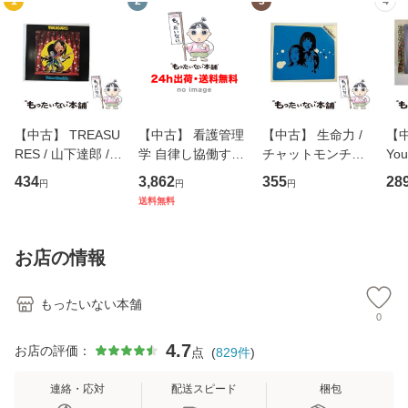
1
2
3
4
【中古】 TREASU
【中古】 看護管理
【中古】 生命力 /
【中
RES / 山下達郎 /
学 自律し協働する
チャットモンチー /
You
イーストウエス
専門職の看護マネ
キューンレコード
のがか
434
3,862
355
28
円
円
円
ト・ジャパン [CD]
ジメントスキル 改
[CD]【メール便送
【
送料無料
【メール便送料無
訂第3版 (看護学テ
料無料】
料
料】
キストNiCE) / 手島
恵 藤本幸三 / 南江
お店の情報
堂 [単行
もったいない本舗
0
4.7
お店の評価：
点
(
829
件
)
連絡・応対
配送スピード
梱包