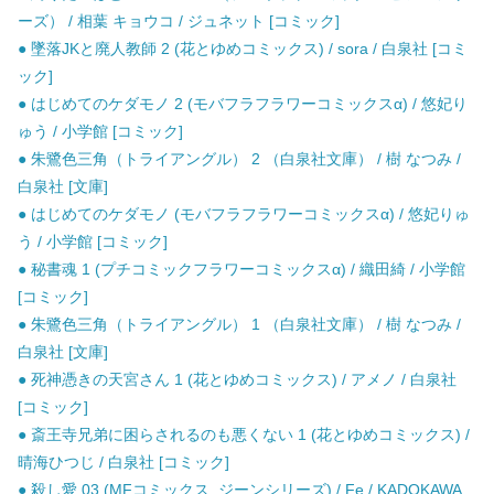
ーズ） / 相葉 キョウコ / ジュネット [コミック]
● 墜落JKと廃人教師 2 (花とゆめコミックス) / sora / 白泉社 [コミ
ック]
● はじめてのケダモノ 2 (モバフラフラワーコミックスα) / 悠妃り
ゅう / 小学館 [コミック]
● 朱鷺色三角（トライアングル） 2 （白泉社文庫） / 樹 なつみ /
白泉社 [文庫]
● はじめてのケダモノ (モバフラフラワーコミックスα) / 悠妃りゅ
う / 小学館 [コミック]
● 秘書魂 1 (プチコミックフラワーコミックスα) / 織田綺 / 小学館
[コミック]
● 朱鷺色三角（トライアングル） 1 （白泉社文庫） / 樹 なつみ /
白泉社 [文庫]
● 死神憑きの天宮さん 1 (花とゆめコミックス) / アメノ / 白泉社
[コミック]
● 斎王寺兄弟に困らされるのも悪くない 1 (花とゆめコミックス) /
晴海ひつじ / 白泉社 [コミック]
● 殺し愛 03 (MFコミックス. ジーンシリーズ) / Fe / KADOKAWA