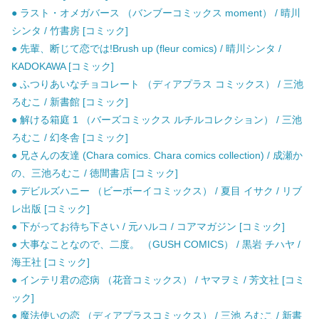
● ラスト・オメガバース （バンブーコミックス moment） / 晴川
シンタ / 竹書房 [コミック]
● 先輩、断じて恋では!Brush up (fleur comics) / 晴川シンタ /
KADOKAWA [コミック]
● ふつりあいなチョコレート （ディアプラス コミックス） / 三池
ろむこ / 新書館 [コミック]
● 解ける箱庭 1 （バーズコミックス ルチルコレクション） / 三池
ろむこ / 幻冬舎 [コミック]
● 兄さんの友達 (Chara comics. Chara comics collection) / 成瀬か
の、三池ろむこ / 徳間書店 [コミック]
● デビルズハニー （ビーボーイコミックス） / 夏目 イサク / リブ
レ出版 [コミック]
● 下がってお待ち下さい / 元ハルコ / コアマガジン [コミック]
● 大事なことなので、二度。 （GUSH COMICS） / 黒岩 チハヤ /
海王社 [コミック]
● インテリ君の恋病 （花音コミックス） / ヤマヲミ / 芳文社 [コミ
ック]
● 魔法使いの恋 （ディアプラスコミックス） / 三池 ろむこ / 新書