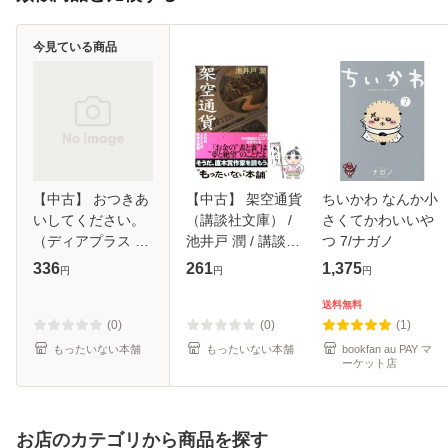
今見ている商品
【中古】 おつきあ
【中古】 架空通貨
ちいかわ なんか小
いしてください。
（講談社文庫） /
さくてかわいいや
（ディアプラス コ
池井戸 潤 / 講談社
つ 7/ナガノ
ミックス） / 三池
[文庫]【メール便送
336
261
1,375
円
円
円
ろむこ / 新書館 [コ
料無料】
ミック]【メール便
送料無料
送料無料】
(0)
(0)
(1)
もったいない本舗
もったいない本舗
bookfan au PAY マ
ーケット店
お店のカテゴリから商品を探す