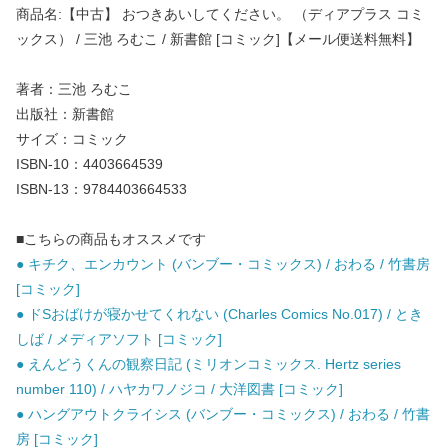
商品名:【中古】 おつきあいしてください。 （ディアプラス コミ
ックス） / 三池 ろむこ / 新書館 [コミック]【メール便送料無料】
著者：三池 ろむこ
出版社：新書館
サイズ：コミック
ISBN-10：4403664539
ISBN-13：9784403664533
■こちらの商品もオススメです
● キチク、エンカウント (バンブー・コミックス) / おわる / 竹書房
[コミック]
● ドSおばけが寝かせてくれない (Charles Comics No.017) / とき
しば / メディアソフト [コミック]
● えんどうくんの観察日記 (ミリオンコミックス. Hertz series
number 110) / ハヤカワノジコ / 大洋図書 [コミック]
● ハングアウトクライシス (バンブー・コミックス) / おわる / 竹書
房 [コミック]