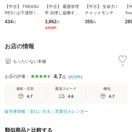
【中古】 TREASU
【中古】 看護管理
【中古】 生命力 /
【中
RES / 山下達郎 /
学 自律し協働する
チャットモンチー /
You
イーストウエス
専門職の看護マネ
キューンレコード
のがか
434
3,862
355
28
円
円
円
ト・ジャパン [CD]
ジメントスキル 改
[CD]【メール便送
【
送料無料
【メール便送料無
訂第3版 (看護学テ
料無料】
料
料】
キストNiCE) / 手島
恵 藤本幸三 / 南江
お店の情報
堂 [単行
もったいない本舗
0
4.7
お店の評価：
点
(
829
件
)
連絡・応対
配送スピード
梱包
4.7
4.6
4.7
販売者情報
支払い方法
営業日カレンダー
類似商品と比較する