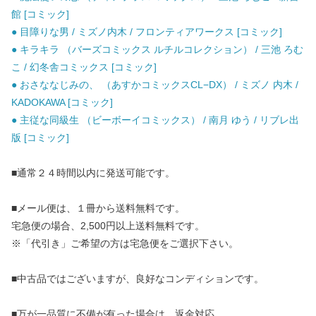
館 [コミック]
● 目障りな男 / ミズノ内木 / フロンティアワークス [コミック]
● キラキラ （バーズコミックス ルチルコレクション） / 三池 ろむ
こ / 幻冬舎コミックス [コミック]
● おさななじみの、 （あすかコミックスCL−DX） / ミズノ 内木 /
KADOKAWA [コミック]
● 主従な同級生 （ビーボーイコミックス） / 南月 ゆう / リブレ出
版 [コミック]
■通常２４時間以内に発送可能です。
■メール便は、１冊から送料無料です。
宅急便の場合、2,500円以上送料無料です。
※「代引き」ご希望の方は宅急便をご選択下さい。
■中古品ではございますが、良好なコンディションです。
■万が一品質に不備が有った場合は、返金対応。