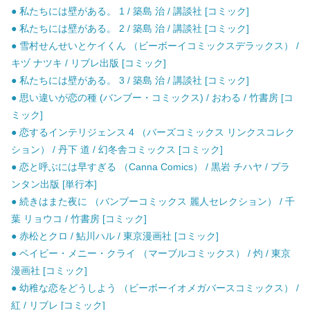
● 私たちには壁がある。 1 / 築島 治 / 講談社 [コミック]
● 私たちには壁がある。 2 / 築島 治 / 講談社 [コミック]
● 雪村せんせいとケイくん （ビーボーイコミックスデラックス） /
キヅ ナツキ / リブレ出版 [コミック]
● 私たちには壁がある。 3 / 築島 治 / 講談社 [コミック]
● 思い違いが恋の種 (バンブー・コミックス) / おわる / 竹書房 [コ
ミック]
● 恋するインテリジェンス 4 （バーズコミックス リンクスコレク
ション） / 丹下 道 / 幻冬舎コミックス [コミック]
● 恋と呼ぶには早すぎる （Canna Comics） / 黒岩 チハヤ / プラ
ンタン出版 [単行本]
● 続きはまた夜に （バンブーコミックス 麗人セレクション） / 千
葉 リョウコ / 竹書房 [コミック]
● 赤松とクロ / 鮎川ハル / 東京漫画社 [コミック]
● ベイビー・メニー・クライ （マーブルコミックス） / 灼 / 東京
漫画社 [コミック]
● 幼稚な恋をどうしよう （ビーボーイオメガバースコミックス） /
紅 / リブレ [コミック]