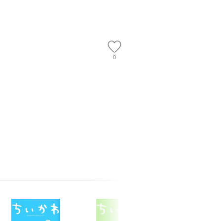
【メール便送
隆 / 高橋書店 [単行本
（ソフトカバー）]
【メール便送
0