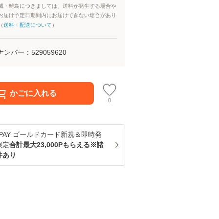
域・離島につきましては、送料が発生する場合や
お届け予定日期間内にお届けできない場合があり
（
送料・配送について
）
ナンバー：
529059620
かごに入れる
0
u PAY ゴールドカード新規＆即時発
限定
合計最大23,000Pもらえる※諸
件あり