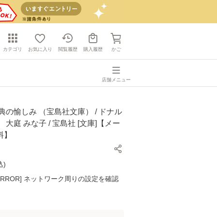
カテゴリ
お気に入り
閲覧履歴
購入履歴
かご
店舗メニュー
典の愉しみ （宝島社文庫） / ドナル
大庭 みな子 / 宝島社 [文庫]【メー
料】
込
)
K ERROR] ネットワーク周りの設定を確認