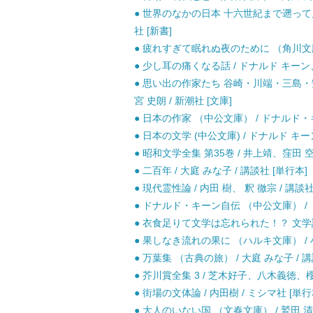
● 世界のなかの日本 十六世紀まで遡って見る
社 [新書]
● 疲れすぎて眠れぬ夜のために （角川文庫） 
● 少し耳の痛くなる話 / ドナルド キーン、 
● 思い出の作家たち 谷崎・川端・三島・
宮 史朗 / 新潮社 [文庫]
● 日本の作家 （中公文庫） / ドナルド・キ
● 日本の文学 (中公文庫) / ドナルド キー
● 昭和文学全集 第35巻 / 井上靖、窪田 空
● 二百年 / 大庭 みな子 / 講談社 [単行本]
● 現代霊性論 / 内田 樹、 釈 徹宗 / 講
● ドナルド・キーン自伝 （中公文庫） / 
● 衣食足りて文学は忘れられた！？ 文学論 
● 果しなき流れの果に （ハルキ文庫） / 小
● 万葉集 （古典の旅） / 大庭 みな子 / 講
● 芥川賞全集 3 / 芝木好子、八木義徳、櫻
● 街場の文体論 / 内田樹 / ミシマ社 [
● 大人のいない国 （文春文庫） / 鷲田 清一