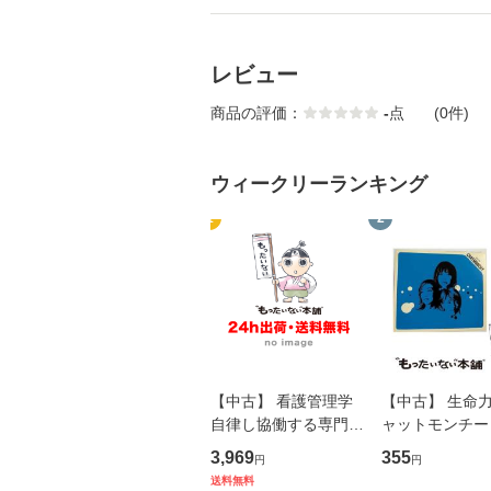
レビュー
商品の評価：
-
点
(0件)
ウィークリーランキング
1
2
【中古】 看護管理学
【中古】 生命力 
自律し協働する専門職
ャットモンチー 
の看護マネジメントス
ーンレコード [C
3,969
355
円
円
キル 改訂第3版 (看護
【メール便送料
送料無料