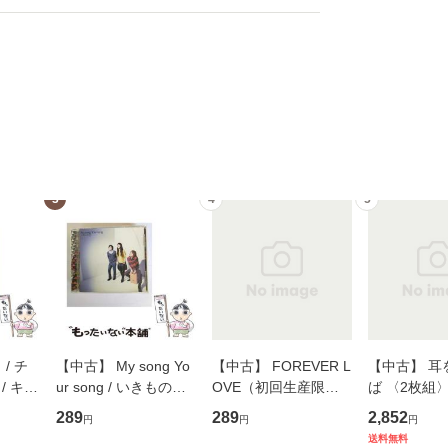
3
4
5
/ チ
【中古】 My song Yo
【中古】 FOREVER L
【中古】 耳
/ キュ
ur song / いきものが
OVE（初回生産限定
ば 〈2枚組〉 [
D]
かり / [CD]【メール便
盤） / 清水翔太×加藤
ブエナ・ビ
289
289
2,852
円
円
円
無料】
送料無料】
ミリヤ / [CD]【メール
ム・エンタ
送料無料