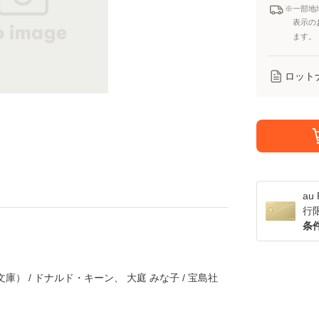
※一部地
表示の
ます。
ロット
a
行
条
庫） / ドナルド・キーン、 大庭 みな子 / 宝島社