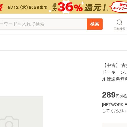
検索
詳細検索
【中古】 古
ド・キーン、 
ル便送料無
289
円(
税
[NETWOR
してください