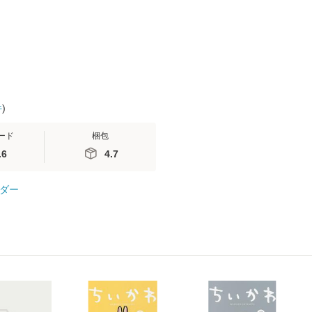
便送料無料】
ト [DVD]
料無料】
件
)
ード
梱包
.6
4.7
ダー