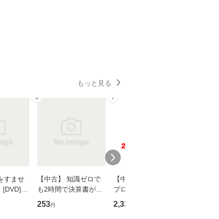
もっと見る
6
7
8
をすませ
【中古】 知識ゼロで
【中古】 野ブタ。を
【中古】 
DVD] /
も2時間で決算書が読
プロデュース [DVD-B
島みゆき / [CD]【
スタ・ホー
めるようになる！ 会
OX] / バップ [DVD]
ル便送料
253
2,335
2,150
円
円
円
ーテイメン
計超入門！ / 佐伯 良
【メール便送料無料】