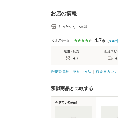
学テキストNiCE) / 手
島恵 藤本幸三 / 南江
堂 [単行
お店の情報
もったいない本舗
4.7
お店の評価：
点
(
830
連絡・応対
配送スピ
4.7
4
販売者情報
支払い方法
営業日カレン
類似商品と比較する
今見ている商品