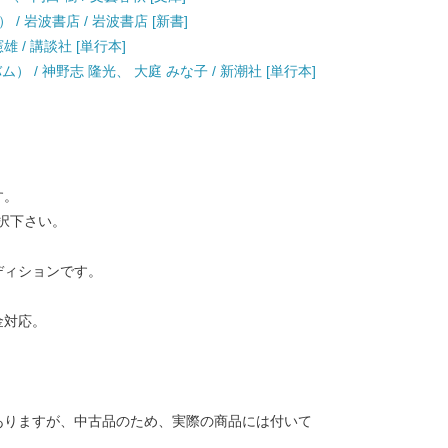
 岩波書店 / 岩波書店 [新書]
雄 / 講談社 [単行本]
 / 神野志 隆光、 大庭 みな子 / 新潮社 [単行本]
す。
択下さい。
ディションです。
金対応。
ありますが、中古品のため、実際の商品には付いて