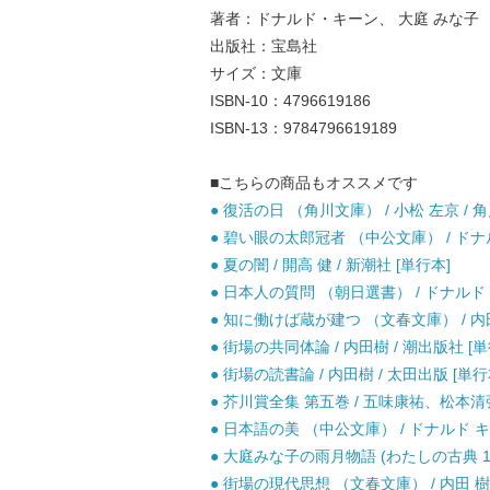
著者：ドナルド・キーン、 大庭 みな子
出版社：宝島社
サイズ：文庫
ISBN-10：4796619186
ISBN-13：9784796619189
■こちらの商品もオススメです
● 復活の日 （角川文庫） / 小松 左京 / 角
● 碧い眼の太郎冠者 （中公文庫） / ドナ
● 夏の闇 / 開高 健 / 新潮社 [単行本]
● 日本人の質問 （朝日選書） / ドナルド・
● 知に働けば蔵が建つ （文春文庫） / 内田 
● 街場の共同体論 / 内田樹 / 潮出版社 
● 街場の読書論 / 内田樹 / 太田出版 [単行
● 芥川賞全集 第五巻 / 五味康祐、松本清張
● 日本語の美 （中公文庫） / ドナルド キ
● 大庭みな子の雨月物語 (わたしの古典 19)
● 街場の現代思想 （文春文庫） / 内田 樹 