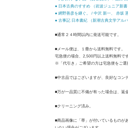
● 日本古典のすすめ （岩波ジュニア新書） /
● 網野善彦を継ぐ。 / 中沢 新一、 赤坂 憲
● 古事記 日本書紀 （新潮古典文学アルバム）
■通常２４時間以内に発送可能です。
■メール便は、１冊から送料無料です。
宅急便の場合、2,500円以上送料無料で
※「代引き」ご希望の方は宅急便をご選
■中古品ではございますが、良好なコン
■万が一品質に不備が有った場合は、返
■クリーニング済み。
■商品画像に「帯」が付いているものが
いない場合がございます。