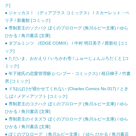
ク]
● ジャッカス！ （ディアプラス コミックス） / スカーレット・ベ
リ子 / 新書館 [コミック]
● 専制君主のソクバク ぼくのプロローグ (角川ルビー文庫) / ゆら
ひかる / 角川書店 [文庫]
● ダブルミンツ （EDGE COMIX） / 中村 明日美子 / 茜新社 [コミ
ック]
● ただいま、おかえり / いちかわ壱 / ふゅーじょんぷろだくと [コ
ミック]
● 年下彼氏の恋愛管理癖 (バンブー・コミックス) / 桜日梯子 / 竹書
房 [コミック]
● ドSおばけが寝かせてくれない (Charles Comics No.017) / とき
しば / メディアソフト [コミック]
● 専制君主のコクハク ぼくのプロローグ (角川ルビー文庫) / ゆら
ひかる / 角川書店 [文庫]
● 専制君主のイタズラ ぼくのプロローグ (角川ルビー文庫) / ゆら
ひかる / 角川書店 [文庫]
● ぼくのプロローグ （角川ルビー文庫） / ゆら ひかる / 角川書店