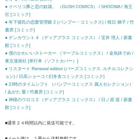
● イベリコ豚と恋の奴隷。 （GUSH COMICS） / SHOOWA / 海王
社 [コミック]
● 年下彼氏の恋愛管理癖 2 (バンブー・コミックス) / 桜日 梯子 / 竹
書房 [コミック]
● テンカウント 4 （ディアプラス コミックス） / 宝井 理人 / 新書
館 [コミック]
● 僕のかわいいストーカー （マーブルコミックス） / 金魚鉢でめ /
東京漫画社 [単行本（ソフトカバー）]
● リスタート Renewal edition (バーズコミックス. ルチルコレクシ
ョン) / 日高ショーコ / 幻冬舎コミックス [コミック]
● 23時のタイムシフト （バンブーコミックス 麗人セレクション）
/ あがた 愛 / 竹書房 [コミック]
● 神様のウロコ 2 （ディアプラス コミックス） / 日ノ原 巡 / 新書
館 [コミック]
■通常２４時間以内に発送可能です。
■メール便は、１冊から送料無料です。