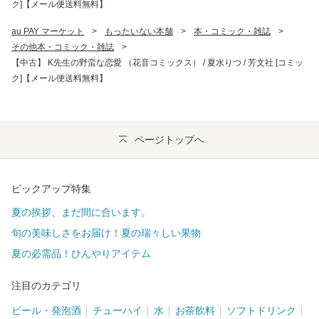
ク]【メール便送料無料】
au PAY マーケット
>
もったいない本舗
>
本・コミック・雑誌
>
その他本・コミック・雑誌
>
【中古】 K先生の野蛮な恋愛 （花音コミックス） / 夏水りつ / 芳文社 [コミッ
ク]【メール便送料無料】
ページトップへ
ピックアップ特集
夏の挨拶、まだ間に合います。
旬の美味しさをお届け！夏の瑞々しい果物
夏の必需品！ひんやりアイテム
注目のカテゴリ
ビール・発泡酒
チューハイ
水
お茶飲料
ソフトドリンク