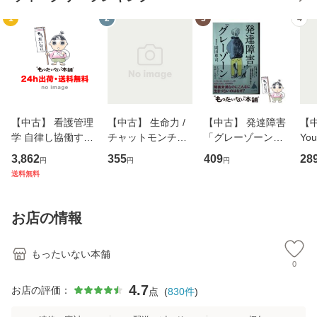
1
2
3
4
【中古】 看護管理
【中古】 生命力 /
【中古】 発達障害
【中
学 自律し協働する
チャットモンチー /
「グレーゾーン」
You
専門職の看護マネ
キューンレコード
その正しい理解と
のがか
3,862
355
409
28
円
円
円
ジメントスキル 改
[CD]【メール便送
克服法 (SB新書 57
【
送料無料
訂第3版 (看護学テ
料無料】
2) / 岡田尊司 / Ｓ
料
キストNiCE) / 手島
Ｂクリエイティブ
恵 藤本幸三 / 南江
[新書]【メール便送
お店の情報
堂 [単行
料無料】
もったいない本舗
0
4.7
お店の評価：
点
(
830
件
)