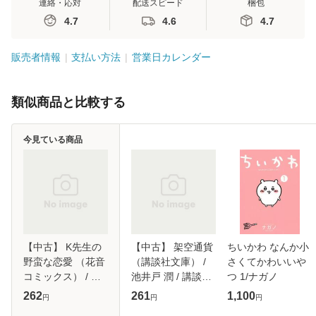
連絡・応対
配送スピード
梱包
4.7
4.6
4.7
販売者情報
支払い方法
営業日カレンダー
類似商品と比較する
今見ている商品
【中古】 K先生の
【中古】 架空通貨
ちいかわ なんか小
野蛮な恋愛 （花音
（講談社文庫） /
さくてかわいいや
コミックス） / 夏
池井戸 潤 / 講談社
つ 1/ナガノ
水りつ / 芳文社 [コ
[文庫]【メール便送
262
261
1,100
円
円
円
ミック]【メール便
料無料】