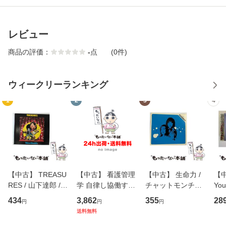
レビュー
商品の評価：
-
点
(0件)
ウィークリーランキング
1
2
3
4
【中古】 TREASU
【中古】 看護管理
【中古】 生命力 /
【中
RES / 山下達郎 /
学 自律し協働する
チャットモンチー /
You
イーストウエス
専門職の看護マネ
キューンレコード
のがか
434
3,862
355
28
円
円
円
ト・ジャパン [CD]
ジメントスキル 改
[CD]【メール便送
【
送料無料
【メール便送料無
訂第3版 (看護学テ
料無料】
料