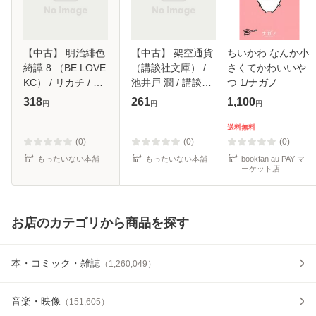
【中古】 明治緋色
【中古】 架空通貨
ちいかわ なんか小
綺譚 8 （BE LOVE
（講談社文庫） /
さくてかわいいや
KC） / リカチ / 講
池井戸 潤 / 講談社
つ 1/ナガノ
談社 [コミック]
[文庫]【メール便送
318
261
1,100
円
円
円
【メール便送料無
料無料】
料】
送料無料
(0)
(0)
(0)
もったいない本舗
もったいない本舗
bookfan au PAY マ
ーケット店
お店のカテゴリから商品を探す
本・コミック・雑誌
（
1,260,049
）
音楽・映像
（
151,605
）