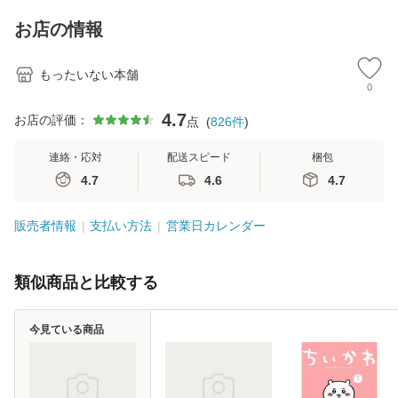
料】
キストNiCE) / 手島
恵 藤本幸三 / 南江
お店の情報
堂 [単行
もったいない本舗
0
4.7
お店の評価：
点
(
826
件
)
連絡・応対
配送スピード
梱包
4.7
4.6
4.7
販売者情報
支払い方法
営業日カレンダー
類似商品と比較する
今見ている商品