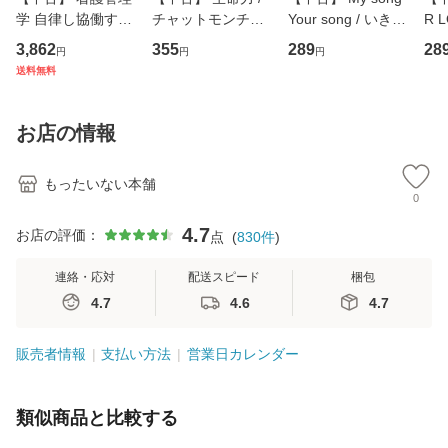
学 自律し協働する
チャットモンチー /
Your song / いきも
R 
専門職の看護マネ
キューンレコード
のがかり / [CD]
産限
3,862
355
289
28
円
円
円
ジメントスキル 改
[CD]【メール便送
【メール便送料無
翔太
送料無料
訂第3版 (看護学テ
料無料】
料】
[C
キストNiCE) / 手島
料
恵 藤本幸三 / 南江
お店の情報
堂 [単行
もったいない本舗
0
4.7
お店の評価：
点
(
830
件
)
連絡・応対
配送スピード
梱包
4.7
4.6
4.7
販売者情報
支払い方法
営業日カレンダー
類似商品と比較する