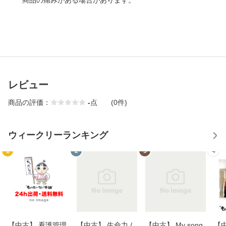
商品の痛みがある場合があります。
レビュー
商品の評価：
-
点
(0件)
ウィークリーランキング
1
2
3
4
【中古】 看護管理
【中古】 生命力 /
【中古】 My song
【中