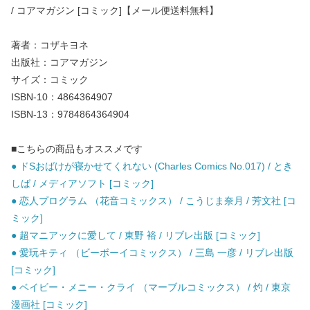
/ コアマガジン [コミック]【メール便送料無料】
著者：コザキヨネ
出版社：コアマガジン
サイズ：コミック
ISBN-10：4864364907
ISBN-13：9784864364904
■こちらの商品もオススメです
● ドSおばけが寝かせてくれない (Charles Comics No.017) / とき
しば / メディアソフト [コミック]
● 恋人プログラム （花音コミックス） / こうじま奈月 / 芳文社 [コ
ミック]
● 超マニアックに愛して / 東野 裕 / リブレ出版 [コミック]
● 愛玩キティ （ビーボーイコミックス） / 三島 一彦 / リブレ出版
[コミック]
● ベイビー・メニー・クライ （マーブルコミックス） / 灼 / 東京
漫画社 [コミック]