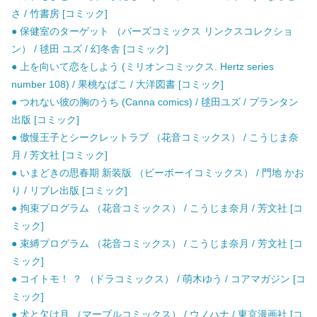
さ / 竹書房 [コミック]
● 保健室のターゲット （バーズコミックス リンクスコレクショ
ン） / 毬田 ユズ / 幻冬舎 [コミック]
● 上を向いて恋をしよう (ミリオンコミックス. Hertz series
number 108) / 果桃なばこ / 大洋図書 [コミック]
● つれない彼の胸のうち (Canna comics) / 毬田ユズ / プランタン
出版 [コミック]
● 傲慢王子とシークレットラブ （花音コミックス） / こうじま奈
月 / 芳文社 [コミック]
● いまどきの思春期 新装版 （ビーボーイコミックス） / 門地 かお
り / リブレ出版 [コミック]
● 拘束プログラム （花音コミックス） / こうじま奈月 / 芳文社 [コ
ミック]
● 束縛プログラム （花音コミックス） / こうじま奈月 / 芳文社 [コ
ミック]
● コイトモ！ ？ （ドラコミックス） / 萌木ゆう / コアマガジン [コ
ミック]
● 犬と欠け月 （マーブルコミックス） / ウノハナ / 東京漫画社 [コ