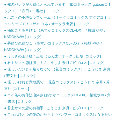
● 俺のパンツが人質にとられています （IDコミックス gateauコミ
ックス） / 春田 / 一迅社 [コミック]
● ホストの不埒なラブゲーム （オークラコミックス アクアコミッ
クシリーズ） / コザキ ヨネ / オークラ出版 [コミック]
● 秘めごとあそび 1 （あすかコミックスCL−DX） / 桜城 やや /
KADOKAWA [コミック]
● 夢結び恋結び 1 （あすかコミックスCL−DX） / 桜城 やや /
KADOKAWA [コミック]
● うわさの王子様 / 三尾 じゅん太 / オークラ出版 [コミック]
● 君主サマの恋は勝手！ / こうじま 奈月 / ビブロス [コミック]
● 優しいだけじゃ足りなくて （花音コミックス） / こうじま 奈月
/ 芳文社 [コミック]
● 優しいけれど意地悪で （花音コミックス） / こうじま 奈月 / 芳
文社 [コミック]
● コイ茶のお作法 第4巻 (あすかコミックスCL-DX) / 桜城やや / 角
川書店 [コミック]
● 君主サマの恋のお相手 / こうじま 奈月 / ビブロス [コミック]
● これもひとつの愛のかたち？ (バンブー・コミックス) / なるせい