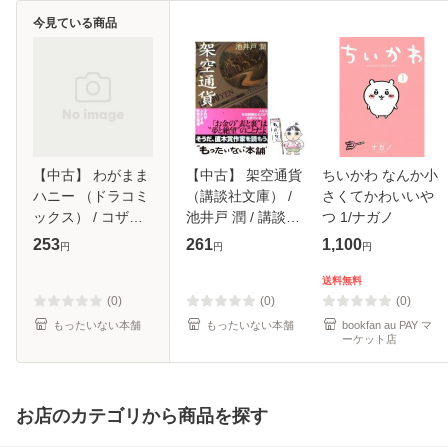
今見ている商品
【中古】 わがまま
【中古】 架空通貨
ちいかわ なんか小
ハニー （ドラコミ
（講談社文庫） /
さくてかわいいや
ックス） / コザキ
池井戸 潤 / 講談社
つ 1/ナガノ
ヨネ / コアマガジ
[文庫]【メール便送
253
261
1,100
円
円
円
ン [コミック]【メ
料無料】
ール便送料無料】
送料無料
(0)
(0)
(0)
もったいない本舗
もったいない本舗
bookfan au PAY マ
ーケット店
お店のカテゴリから商品を探す