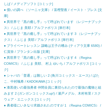
しば / メディアソフト [コミック]
● 償いの調べ （ソーニャ文庫） / 富樫聖夜 / イースト・プレス [文
庫]
● 異世界で『黒の癒し手』って呼ばれています （レジーナブック
ス） / ふじま 美耶 / アルファポリス [単行本]
● 異世界で『黒の癒し手』って呼ばれています 3 （レジーナブッ
クス） / ふじま 美耶 / アルファポリス [単行本]
● プライベートレッスン 謀略は王子の嗜み (ティアラ文庫 6580) /
仁賀奈 / プランタン出版 [文庫]
● 異世界で『黒の癒し手』って呼ばれています 4 （Regina
COMICS） / ふじま 美耶、 村上 ゆいち / アルファポリス [コミッ
ク]
● シャバの「普通」は難しい 2 (角川コミックス・エース) / ばた
こ、中村颯希 / KADOKAWA [コミック]
● 漆黒使いの最強勇者 仲間全員に裏切られたので最強の魔物と組
みます 2 (ガンガンコミックスup!) / 瀬戸メグル、木村有里 / スク
ウェア・エニックス [コミック]
● 勇者様にいきなり求婚されたのですが 1 （Regina COMICS） /