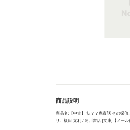
商品説明
商品名:【中古】 妖？？庵夜話 その探偵、人
リ、榎田 尤利 / 角川書店 [文庫]【メー