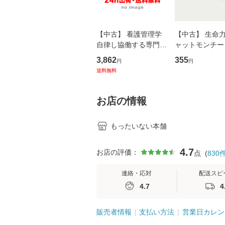
【中古】 看護管理学
【中古】 生命力 
自律し協働する専門職
ャットモンチー 
の看護マネジメントス
ーンレコード [C
3,862
355
円
円
キル 改訂第3版 (看護
【メール便送料
送料無料
学テキストNiCE) / 手
島恵 藤本幸三 / 南江
堂 [単行
お店の情報
もったいない本舗
4.7
お店の評価：
点
(
830
連絡・応対
配送スピ
4.7
4
販売者情報
支払い方法
営業日カレン