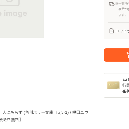
※一部地
表示の
ます。
ロット
a
行
条
にあらず (角川ホラー文庫 Hえ3-1) / 榎田ユウ
ル便送料無料】