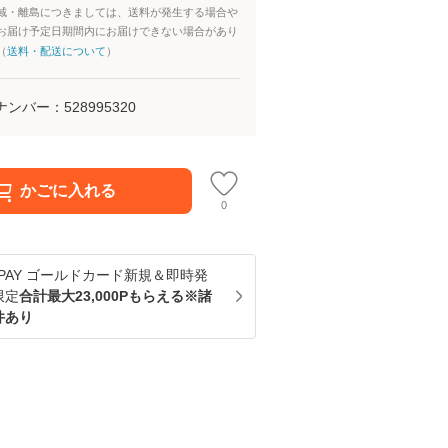
域・離島につきましては、送料が発生する場合や
お届け予定日期間内にお届けできない場合があり
（
送料・配送について
）
ナンバー：
528995320
かごに入れる
0
u PAY ゴールドカード新規＆即時発
限定
合計最大23,000Pもらえる※諸
件あり