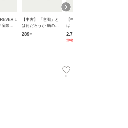
EVER L
【中古】 「意識」と
【中古】 耳をすませ
【中古】
生産限定
は何だろうか 脳の来
ば 〈2枚組〉 [DVD] /
も2時間
翔太×加藤
歴、知覚の錯誤 （講
ブエナ・ビスタ・ホー
めるよう
289
2,735
253
円
円
円
談社現代新書） / 下条
ム・エンターテイメン
計超入門！
送料無料
】
信輔 / 講談社 [新書]
ト [DVD]【メール便送
隆 / 高
【メール便送料無料】
料無料】
（ソフト
【メール
0