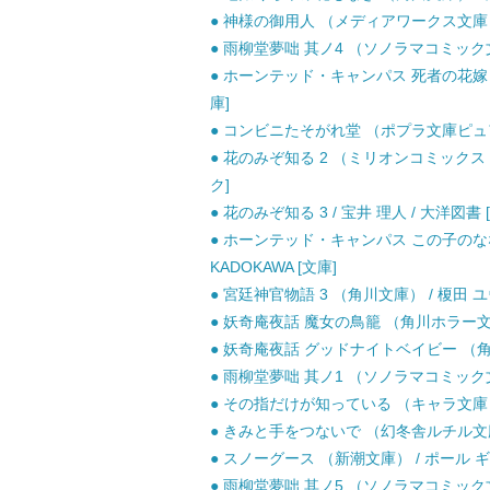
● 神様の御用人 （メディアワークス文庫） / 
● 雨柳堂夢咄 其ノ4 （ソノラマコミック文庫
● ホーンテッド・キャンパス 死者の花嫁 （角
庫]
● コンビニたそがれ堂 （ポプラ文庫ピュアフ
● 花のみぞ知る 2 （ミリオンコミックス C
ク]
● 花のみぞ知る 3 / 宝井 理人 / 大洋図書
● ホーンテッド・キャンパス この子のなな
KADOKAWA [文庫]
● 宮廷神官物語 3 （角川文庫） / 榎田 ユウリ
● 妖奇庵夜話 魔女の鳥籠 （角川ホラー文庫） 
● 妖奇庵夜話 グッドナイトベイビー （角川ホ
● 雨柳堂夢咄 其ノ1 （ソノラマコミック文庫
● その指だけが知っている （キャラ文庫） /
● きみと手をつないで （幻冬舎ルチル文庫）
● スノーグース （新潮文庫） / ポール ギ
● 雨柳堂夢咄 其ノ5 （ソノラマコミック文庫