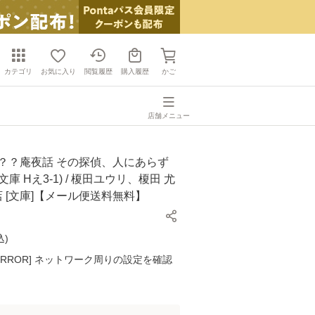
カテゴリ
お気に入り
閲覧履歴
購入履歴
かご
店舗メニュー
妖？？庵夜話 その探偵、人にあらず
庫 Hえ3-1) / 榎田ユウリ、榎田 尤
書店 [文庫]【メール便送料無料】
込
)
K ERROR] ネットワーク周りの設定を確認