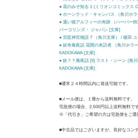
● 花のみぞ知る 1 (ミリオンコミックス CRAF
● ホーンテッド・キャンパス （角川ホラー文庫）
● 通い猫アルフィーの奇跡 （ハーパーBOO
パーコリンズ・ ジャパン [文庫]
● 宮廷神官物語 7 （角川文庫） / 榎田 ユウリ
● 妖奇庵夜話 花闇の来訪者 （角川ホラー文
KADOKAWA [文庫]
● 妖？？庵夜話 [9] ラスト・シーン (角川
KADOKAWA [文庫]
■通常２４時間以内に発送可能です。
■メール便は、１冊から送料無料です。
宅急便の場合、2,500円以上送料無料で
※「代引き」ご希望の方は宅急便をご選
■中古品ではございますが、良好なコン