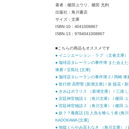
著者：榎田ユウリ、榎田 尤利
出版社：角川書店
サイズ：文庫
ISBN-10：4041008867
ISBN-13：9784041008867
■こちらの商品もオススメです
● イニシエーション・ラブ （文春文庫） / 
● 珈琲店タレーランの事件簿 また会えたな
琢磨 / 宝島社 [文庫]
● 珈琲店タレーランの事件簿 2 / 岡崎 琢磨 
● 歌行燈 高野聖 (新潮文庫) / 泉 鏡花 / 新
● きみはポラリス （新潮文庫） / 三浦 しを
● 宮廷神官物語 1 （角川文庫） / 榎田 ユウリ
● 宮廷神官物語 2 （角川文庫） / 榎田 ユウリ
● 妖？？庵夜話 [3] 人魚を喰らう者 (角川
KADOKAWA [文庫]
● 地獄くらやみ花もなき （角川文庫） / 路生 