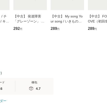
/ チ
【中古】 発達障害
【中古】 My song Yo
【中古】 FOR
/ キュ
「グレーゾーン」 そ
ur song / いきものが
OVE（初回
D]
の正しい理解と克服法
かり / [CD]【メール便
盤） / 清水
292
289
289
円
円
円
無料】
(SB新書 572) / 岡田尊
送料無料】
ミリヤ / [CD]【メール
司 / ＳＢクリエイティ
便送料無料
ブ [新書]【メール便送
料無料】
件
)
ード
梱包
.6
4.7
ダー