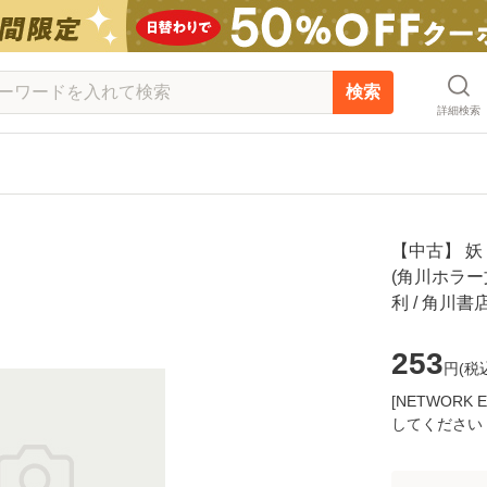
検索
詳細検索
【中古】 
(角川ホラー文
利 / 角川
253
円(
税
[NETWOR
してください