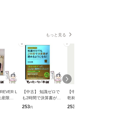
もっと見る
6
7
8
EVER L
【中古】 知識ゼロで
【中古】 ウインクで
【中古】
生産限定
も2時間で決算書が読
乾杯 (ノン・ポシェッ
春文庫） /
翔太×加藤
めるようになる！ 会
ト) / 東野圭吾 / 祥伝
文藝春秋 
253
253
262
円
円
円
計超入門！ / 佐伯 良
社 [文庫]【メール便送
ル便送料
】
隆 / 高橋書店 [単行本
料無料】
（ソフトカバー）]
【メール便送