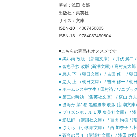
著者：浅田 次郎
出版社：集英社
サイズ：文庫
ISBN-10：4087450805
ISBN-13：9784087450804
■こちらの商品もオススメです
● 黒い雨 改版 （新潮文庫） / 井伏 鱒二 /
● 智恵子抄 改版 (新潮文庫) / 高村光太郎 
● 悪人 下 （朝日文庫） / 吉田 修一 / 朝
● 悪人 上 （朝日文庫） / 吉田 修一 / 朝
● ホームレス中学生 / 田村裕 / ワニブ
● 第三の時効 （集英社文庫） / 横山 秀夫 
● 勝海舟 第1巻 黒船渡来 改版 (新潮文庫) 
● プリズンホテル 1 夏 集英社文庫） / 浅田
● 影法師 （講談社文庫） / 百田 尚樹 / 講
● さくら （小学館文庫） / 西 加奈子 / 小
● 蒼穹の昴 4 （講談社文庫） / 浅田 次郎 