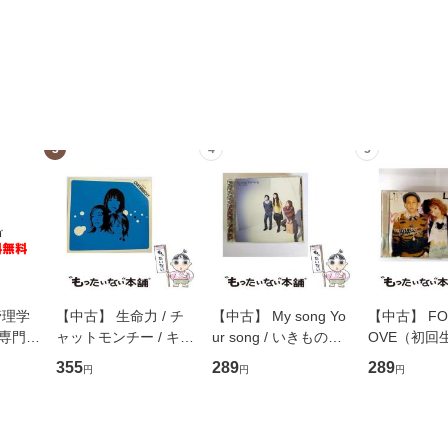
3
4
5
管理学
【中古】 生命力 / チ
【中古】 My song Yo
【中古】 FOR
専門職
ャットモンチー / キュ
ur song / いきものが
OVE（初回
ントス
ーンレコード [CD]
かり / [CD]【メール便
盤） / 清水
355
289
289
円
円
円
(看護
【メール便送料無料】
送料無料】
ミリヤ / [CD]【メール
 / 手
便送料無料
 南江