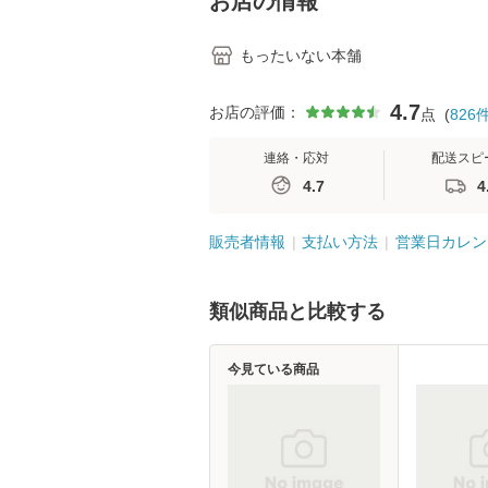
お店の情報
もったいない本舗
4.7
お店の評価：
点
(
826
連絡・応対
配送スピ
4.7
4
販売者情報
支払い方法
営業日カレン
類似商品と比較する
今見ている商品