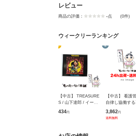
レビュー
商品の評価：
-
点
(0件)
ウィークリーランキング
1
2
【中古】 TREASURE
【中古】 看護
S / 山下達郎 / イース
自律し協働する
トウエスト・ジャパン
の看護マネジメ
434
3,862
円
円
[CD]【メール便送料無
キル 改訂第3版 
送料無料
料】
学テキストNiCE)
島恵 藤本幸三 /
堂 [単行