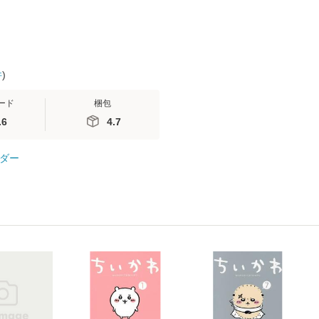
件
)
ード
梱包
.6
4.7
ダー