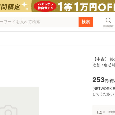
検索
詳細検索
【中古】 終
次郎 / 集
253
円(
税
[NETWOR
してください
※一部地