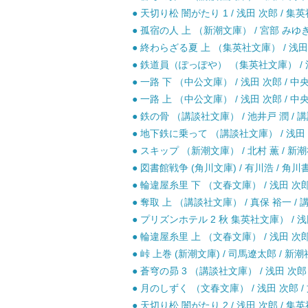
● 天切り松 闇がたり 1 / 浅田 次郎 / 集英
● 孤宿の人 上 （新潮文庫） / 宮部 みゆき 
● 終わらざる夏 上 （集英社文庫） / 浅田 
● 鉄道員（ぽっぽや） （集英社文庫） / 浅
● 一路 下 （中公文庫） / 浅田 次郎 / 中
● 一路 上 （中公文庫） / 浅田 次郎 / 中
● 鉄の骨 （講談社文庫） / 池井戸 潤 / 講
● 地下鉄に乗って （講談社文庫） / 浅田 次
● スキップ （新潮文庫） / 北村 薫 / 新潮
● 図書館戦争 (角川文庫) / 有川浩 / 角川書
● 輪違屋糸里 下 （文春文庫） / 浅田 次郎 
● 奪取 上 （講談社文庫） / 真保 裕一 / 
● プリズンホテル 2 秋 集英社文庫） / 浅田
● 輪違屋糸里 上 （文春文庫） / 浅田 次郎 
● 峠 上巻 (新潮文庫) / 司馬遼太郎 / 新
● 蒼穹の昴 3 （講談社文庫） / 浅田 次郎 
● 月のしずく （文春文庫） / 浅田 次郎 /
● 天切り松 闇がたり 2 / 浅田 次郎 / 集英