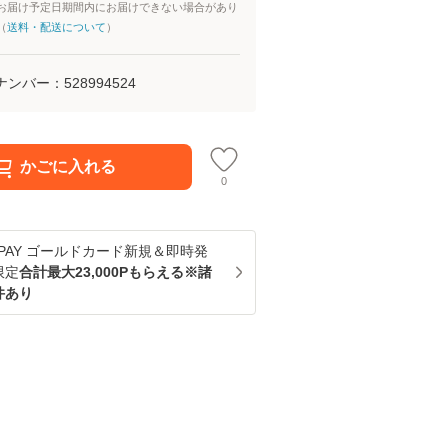
お届け予定日期間内にお届けできない場合があり
（
送料・配送について
）
ナンバー：
528994524
かごに入れる
0
u PAY ゴールドカード新規＆即時発
限定
合計最大23,000Pもらえる※諸
件あり