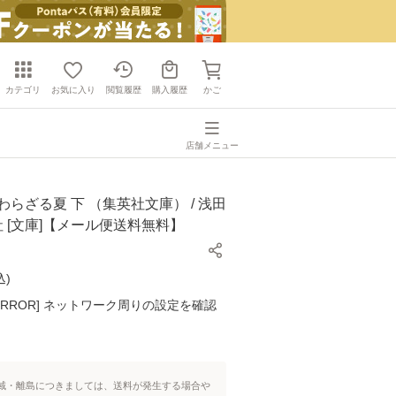
カテゴリ
お気に入り
閲覧履歴
購入履歴
かご
店舗メニュー
わらざる夏 下 （集英社文庫） / 浅田
英社 [文庫]【メール便送料無料】
込
)
K ERROR] ネットワーク周りの設定を確認
域・離島につきましては、送料が発生する場合や