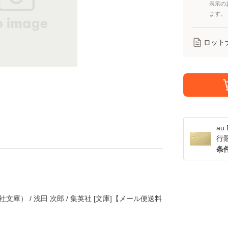
表示の
ます。
ロット
a
行
条
文庫） / 浅田 次郎 / 集英社 [文庫]【メール便送料