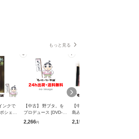
もっと見る
6
7
8
インクで
【中古】 野ブタ。を
【中古】 寒水魚 / 中
【中古】
・ポシェッ
プロデュース [DVD-B
島みゆき / [CD]【メー
カメムシ
吾 / 祥伝
OX] / バップ [DVD]
ル便送料無料】
語る / 
2,266
2,150
2,266
円
円
円
【メール便送
【メール便送料無料】
ワークい
会、吉田元重
夫 / 新評