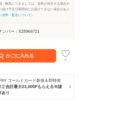
域・離島につきましては、送料が発生する場合や
お届け予定日期間内にお届けできない場合があり
（
送料・配送について
）
ナンバー：
528968721
かごに入れる
0
u PAY ゴールドカード新規＆即時発
限定
合計最大23,000Pもらえる※諸
件あり