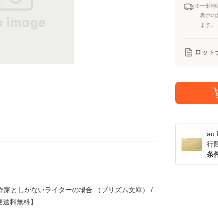
※一部地
表示の
ます。
ロット
a
行
条
作家としがないライターの場合 （プリズム文庫） /
ル便送料無料】