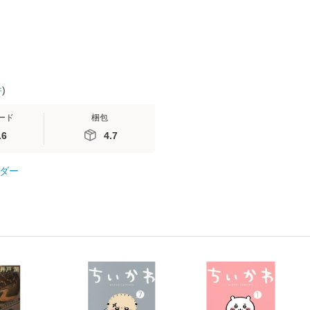
件
)
ード
梱包
.6
4.7
ダー