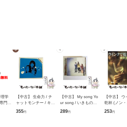
3
4
5
管理学
【中古】 生命力 / チ
【中古】 My song Yo
【中古】 ウ
専門職
ャットモンチー / キュ
ur song / いきものが
乾杯 (ノン
ントス
ーンレコード [CD]
かり / [CD]【メール便
ト) / 東野圭
355
289
253
円
円
円
(看護
【メール便送料無料】
送料無料】
社 [文庫]
 / 手
料無料】
 南江