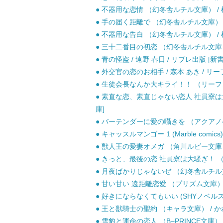
● 不器用な恋情 （幻冬舎ルチル文庫） / 椎崎
● 手の届く距離で （幻冬舎ルチル文庫） / 
● 不器用な告白 （幻冬舎ルチル文庫） / 椎崎
● 三十二番目の初恋 （幻冬舎ルチル文庫） 
● 青の怪盗 / 遠野 春日 / リブレ出版 [新書
● 外交官の恋のお相手 / 森本 あき / リーフ
● 生徒会長なんか大キライ！！ （リーフノベ
● 素直な恋、素直じゃない恋人 社員寮は大騒
庫]
● バーテンダーに愛の囁きを （アクアノベル
● キャッスルマンゴー 1 (Marble comi
● 獣人王の愛妻オメガ （角川ルビー文庫） / 
● きっと、最後の恋 社員寮は大騒ぎ！ （ガッ
● 月夜ばかりじゃないぜ （幻冬舎ルチル文庫
● 甘い甘い 遠距離恋愛 （プリズム文庫） /
● 好きにならなくてもいい (SHYノベルス) /
● 王と獣騎士の聖約 （キャラ文庫） / かわ
● 雪豹と運命の恋人 （B−PRINCE文庫） /