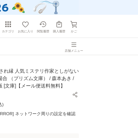
カテゴリ
お気に入り
閲覧履歴
購入履歴
かご
店舗メニュー
くされ縁 人気ミステリ作家としがない
合 （プリズム文庫） / 森本あき /
 [文庫]【メール便送料無料】
込
)
K ERROR] ネットワーク周りの設定を確認