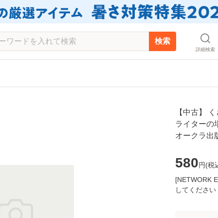
検索
詳細検索
【中古】 
ライターの場
オークラ出版
580
円(
税
[NETWOR
してください