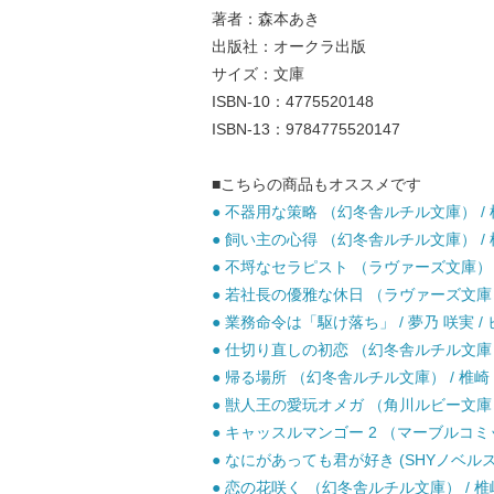
著者：森本あき
出版社：オークラ出版
サイズ：文庫
ISBN-10：4775520148
ISBN-13：9784775520147
■こちらの商品もオススメです
● 不器用な策略 （幻冬舎ルチル文庫） / 椎崎
● 飼い主の心得 （幻冬舎ルチル文庫） / 椎
● 不埒なセラピスト （ラヴァーズ文庫） / 
● 若社長の優雅な休日 （ラヴァーズ文庫） /
● 業務命令は「駆け落ち」 / 夢乃 咲実 / 
● 仕切り直しの初恋 （幻冬舎ルチル文庫） 
● 帰る場所 （幻冬舎ルチル文庫） / 椎崎 
● 獣人王の愛玩オメガ （角川ルビー文庫） / 
● キャッスルマンゴー 2 （マーブルコミック
● なにがあっても君が好き (SHYノベルス) 
● 恋の花咲く （幻冬舎ルチル文庫） / 椎崎