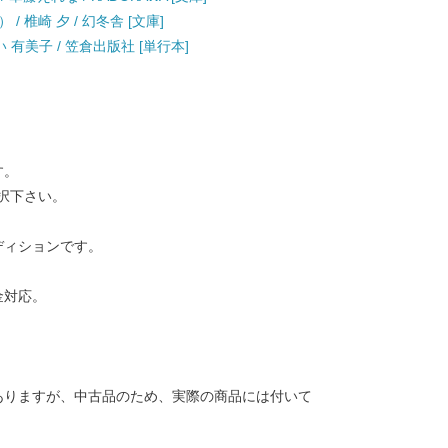
 椎崎 夕 / 幻冬舎 [文庫]
わい 有美子 / 笠倉出版社 [単行本]
す。
択下さい。
ディションです。
金対応。
ありますが、中古品のため、実際の商品には付いて