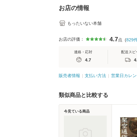
堂 [単行
お店の情報
もったいない本舗
4.7
お店の評価：
点
(
829
連絡・応対
配送スピ
4.7
4
販売者情報
支払い方法
営業日カレン
類似商品と比較する
今見ている商品