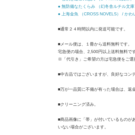
● 無防備なたくらみ （幻冬舎ルチル文庫） /
● 上海金魚 （CROSS NOVELS） / か
■通常２４時間以内に発送可能です。
■メール便は、１冊から送料無料です。
宅急便の場合、2,500円以上送料無料で
※「代引き」ご希望の方は宅急便をご選
■中古品ではございますが、良好なコン
■万が一品質に不備が有った場合は、返
■クリーニング済み。
■商品画像に「帯」が付いているものが
いない場合がございます。