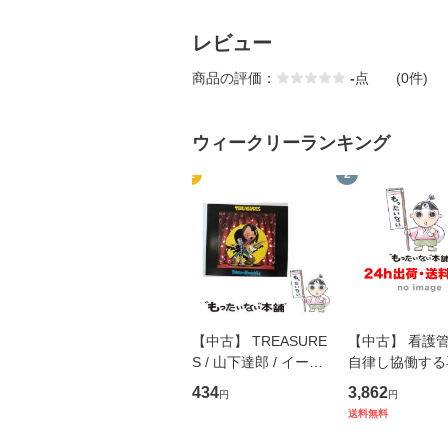
レビュー
商品の評価：
-
点
(0件)
ウィークリーランキング
1
2
【中古】 TREASURE
【中古】 看護
S / 山下達郎 / イース
自律し協働する
トウエスト・ジャパン
の看護マネジメ
434
3,862
円
円
[CD]【メール便送料無
キル 改訂第3版 
送料無料
料】
学テキストNiCE)
島恵 藤本幸三 /