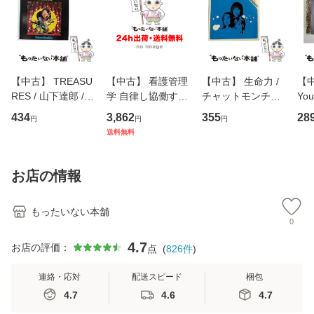
【中古】 TREASU
【中古】 看護管理
【中古】 生命力 /
【中
RES / 山下達郎 /
学 自律し協働する
チャットモンチー /
You
イーストウエス
専門職の看護マネ
キューンレコード
のがか
434
3,862
355
28
円
円
円
ト・ジャパン [CD]
ジメントスキル 改
[CD]【メール便送
【
送料無料
【メール便送料無
訂第3版 (看護学テ
料無料】
料
料】
キストNiCE) / 手島
恵 藤本幸三 / 南江
お店の情報
堂 [単行
もったいない本舗
0
4.7
お店の評価：
点
(
826
件
)
連絡・応対
配送スピード
梱包
4.7
4.6
4.7