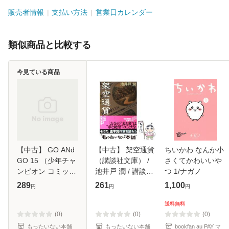
販売者情報
支払い方法
営業日カレンダー
類似商品と比較する
今見ている商品
【中古】 GO ANd
【中古】 架空通貨
ちいかわ なんか小
GO 15 （少年チャ
（講談社文庫） /
さくてかわいいや
ンピオン コミック
池井戸 潤 / 講談社
つ 1/ナガノ
ス） / 古谷野 孝雄
[文庫]【メール便送
289
261
1,100
円
円
円
/ 秋田書店 [コミッ
料無料】
ク]【メール便送料
送料無料
無料】
(0)
(0)
(0)
もったいない本舗
もったいない本舗
bookfan au PAY マ