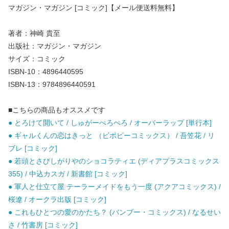
マガジン・マガジン [コミック]【メール便送料無料】
著者：神崎 貴至
出版社：マガジン・マガジン
サイズ：コミック
ISBN-10：4896440595
ISBN-13：9784896440591
■こちらの商品もオススメです
● とろけて開いて / しゅがーぺろぺろ / オーバーラップ [単行本]
● ギャルくんの恋はきっと （ビボピーコミックス） / 吾笠花 / リ
ブレ [コミック]
● 若頭とさびしがりやのショコラティエ (ディアプラスコミックス
355) / 中込カスガ / 新書館 [コミック]
● 軍人と仕立て屋 テーラーメイドをもう一度 (アクアコミックス) /
桜遼 / オークラ出版 [コミック]
● これもひとつの愛のかたち？ (バンブー・コミックス) / なるせい
さ / 竹書房 [コミック]