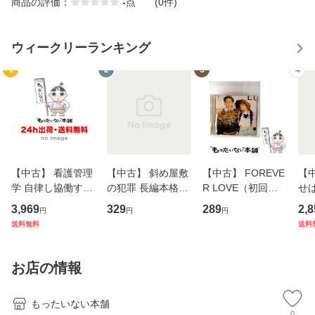
商品の評価：
-
点
(0件)
ウィークリーランキング
1
2
3
4
【中古】 看護管理
【中古】 斜め屋敷
【中古】 FOREVE
【
学 自律し協働する
の犯罪 長編本格推
R LOVE（初回生
せば
専門職の看護マネ
理小説 (光文社文
産限定盤） / 清水
VD
3,969
329
289
2,8
円
円
円
ジメントスキル 改
庫) / 島田荘司 / 光
翔太×加藤ミリヤ /
タ
送料無料
送料
訂第3版 (看護学テ
文社 [文庫]【メー
[CD]【メール便送
ター
キストNiCE) / 手島
ル便送料無料】
料無料】
VD
恵 藤本幸三 / 南江
料
お店の情報
堂 [単行
もったいない本舗
0