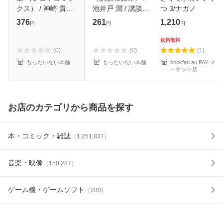
クス） / 神崎 貴至
池井戸 潤 / 講談社
つ 3/ナガノ
/ マガジン・マガジ
[文庫]【メール便送
376
261
1,210
円
円
円
ン [コミック]【メ
料無料】
ール便送料無料】
送料無料
(0)
(0)
(1)
もったいない本舗
もったいない本舗
bookfan au PAY マ
ーケット店
お店のカテゴリから商品を探す
本・コミック・雑誌
（
1,251,837
）
音楽・映像
（
150,287
）
ゲーム機・ゲームソフト
（
280
）