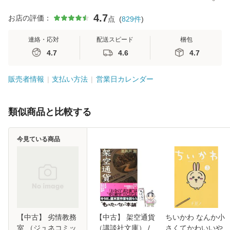
4.7
お店の評価：
点
(
829
件
)
連絡・応対
配送スピード
梱包
4.7
4.6
4.7
販売者情報
支払い方法
営業日カレンダー
類似商品と比較する
今見ている商品
【中古】 劣情教務
【中古】 架空通貨
ちいかわ なんか小
室 （ジュネコミッ
（講談社文庫） /
さくてかわいいや