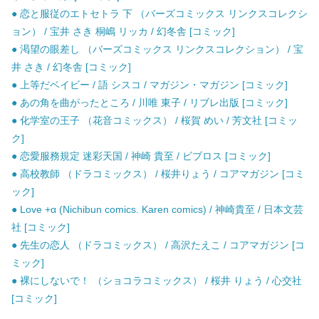
● 恋と服従のエトセトラ 下 （バーズコミックス リンクスコレクシ
ョン） / 宝井 さき 桐嶋 リッカ / 幻冬舎 [コミック]
● 渇望の眼差し （バーズコミックス リンクスコレクション） / 宝
井 さき / 幻冬舎 [コミック]
● 上等だベイビー / 語 シスコ / マガジン・マガジン [コミック]
● あの角を曲がったところ / 川唯 東子 / リブレ出版 [コミック]
● 化学室の王子 （花音コミックス） / 桜賀 めい / 芳文社 [コミッ
ク]
● 恋愛服務規定 迷彩天国 / 神崎 貴至 / ビブロス [コミック]
● 高校教師 （ドラコミックス） / 桜井りょう / コアマガジン [コミ
ック]
● Love +α (Nichibun comics. Karen comics) / 神崎貴至 / 日本文芸
社 [コミック]
● 先生の恋人 （ドラコミックス） / 高沢たえこ / コアマガジン [コ
ミック]
● 裸にしないで！ （ショコラコミックス） / 桜井 りょう / 心交社
[コミック]