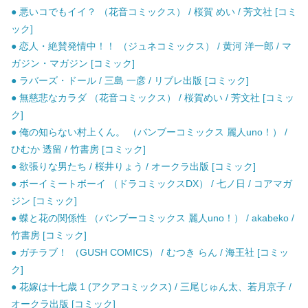
● 悪いコでもイイ？ （花音コミックス） / 桜賀 めい / 芳文社 [コミ
ック]
● 恋人・絶賛発情中！！ （ジュネコミックス） / 黄河 洋一郎 / マ
ガジン・マガジン [コミック]
● ラバーズ・ドール / 三島 一彦 / リブレ出版 [コミック]
● 無慈悲なカラダ （花音コミックス） / 桜賀めい / 芳文社 [コミッ
ク]
● 俺の知らない村上くん。 （バンブーコミックス 麗人uno！） /
ひむか 透留 / 竹書房 [コミック]
● 欲張りな男たち / 桜井りょう / オークラ出版 [コミック]
● ボーイミートボーイ （ドラコミックスDX） / 七ノ日 / コアマガ
ジン [コミック]
● 蝶と花の関係性 （バンブーコミックス 麗人uno！） / akabeko /
竹書房 [コミック]
● ガチラブ！ （GUSH COMICS） / むつき らん / 海王社 [コミッ
ク]
● 花嫁は十七歳 1 (アクアコミックス) / 三尾じゅん太、若月京子 /
オークラ出版 [コミック]