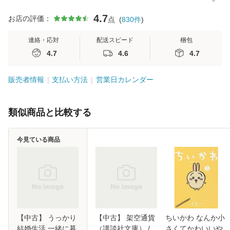
4.7
お店の評価：
点
(
830
件
)
連絡・応対
配送スピード
梱包
4.7
4.6
4.7
販売者情報
支払い方法
営業日カレンダー
類似商品と比較する
今見ている商品
【中古】 うっかり
【中古】 架空通貨
ちいかわ なんか小
結婚生活 一緒に暮
（講談社文庫） /
さくてかわいいや