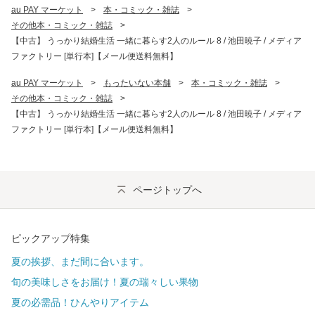
au PAY マーケット
>
本・コミック・雑誌
>
その他本・コミック・雑誌
>
【中古】 うっかり結婚生活 一緒に暮らす2人のルール 8 / 池田暁子 / メディア
ファクトリー [単行本]【メール便送料無料】
au PAY マーケット
>
もったいない本舗
>
本・コミック・雑誌
>
その他本・コミック・雑誌
>
【中古】 うっかり結婚生活 一緒に暮らす2人のルール 8 / 池田暁子 / メディア
ファクトリー [単行本]【メール便送料無料】
ページトップへ
ピックアップ特集
夏の挨拶、まだ間に合います。
旬の美味しさをお届け！夏の瑞々しい果物
夏の必需品！ひんやりアイテム