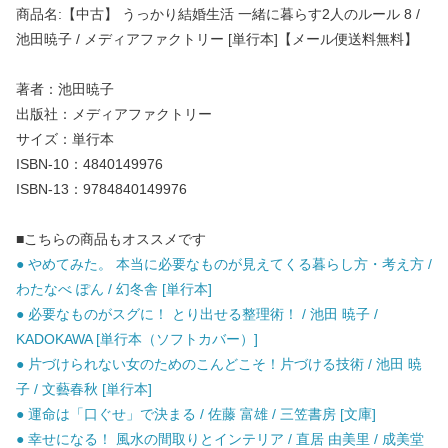
商品名:【中古】 うっかり結婚生活 一緒に暮らす2人のルール 8 /
池田暁子 / メディアファクトリー [単行本]【メール便送料無料】
著者：池田暁子
出版社：メディアファクトリー
サイズ：単行本
ISBN-10：4840149976
ISBN-13：9784840149976
■こちらの商品もオススメです
● やめてみた。 本当に必要なものが見えてくる暮らし方・考え方 /
わたなべ ぽん / 幻冬舎 [単行本]
● 必要なものがスグに！ とり出せる整理術！ / 池田 暁子 /
KADOKAWA [単行本（ソフトカバー）]
● 片づけられない女のためのこんどこそ！片づける技術 / 池田 暁
子 / 文藝春秋 [単行本]
● 運命は「口ぐせ」で決まる / 佐藤 富雄 / 三笠書房 [文庫]
● 幸せになる！ 風水の間取りとインテリア / 直居 由美里 / 成美堂