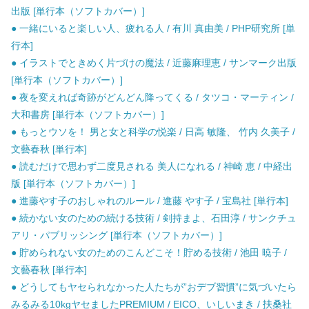
出版 [単行本（ソフトカバー）]
● 一緒にいると楽しい人、疲れる人 / 有川 真由美 / PHP研究所 [単
行本]
● イラストでときめく片づけの魔法 / 近藤麻理恵 / サンマーク出版
[単行本（ソフトカバー）]
● 夜を変えれば奇跡がどんどん降ってくる / タツコ・マーティン /
大和書房 [単行本（ソフトカバー）]
● もっとウソを！ 男と女と科学の悦楽 / 日高 敏隆、 竹内 久美子 /
文藝春秋 [単行本]
● 読むだけで思わず二度見される 美人になれる / 神崎 恵 / 中経出
版 [単行本（ソフトカバー）]
● 進藤やす子のおしゃれのルール / 進藤 やす子 / 宝島社 [単行本]
● 続かない女のための続ける技術 / 剣持まよ、石田淳 / サンクチュ
アリ・パブリッシング [単行本（ソフトカバー）]
● 貯められない女のためのこんどこそ！貯める技術 / 池田 暁子 /
文藝春秋 [単行本]
● どうしてもヤセられなかった人たちが”おデブ習慣”に気づいたら
みるみる10kgヤセましたPREMIUM / EICO、いしいまき / 扶桑社