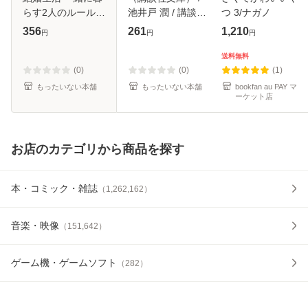
らす2人のルール 8
池井戸 潤 / 講談社
つ 3/ナガノ
/ 池田暁子 / メディ
[文庫]【メール便送
356
261
1,210
円
円
円
アファクトリー [単
料無料】
行本]【メール便送
送料無料
料無料】
(0)
(0)
(1)
もったいない本舗
もったいない本舗
bookfan au PAY マ
ーケット店
お店のカテゴリから商品を探す
本・コミック・雑誌
（
1,262,162
）
音楽・映像
（
151,642
）
ゲーム機・ゲームソフト
（
282
）