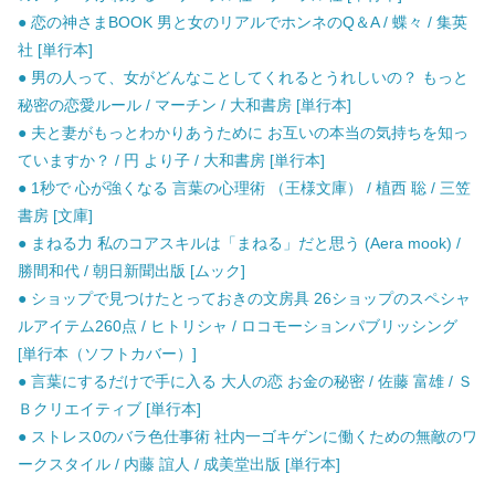
● 恋の神さまBOOK 男と女のリアルでホンネのQ＆A / 蝶々 / 集英
社 [単行本]
● 男の人って、女がどんなことしてくれるとうれしいの？ もっと
秘密の恋愛ルール / マーチン / 大和書房 [単行本]
● 夫と妻がもっとわかりあうために お互いの本当の気持ちを知っ
ていますか？ / 円 より子 / 大和書房 [単行本]
● 1秒で 心が強くなる 言葉の心理術 （王様文庫） / 植西 聡 / 三笠
書房 [文庫]
● まねる力 私のコアスキルは「まねる」だと思う (Aera mook) /
勝間和代 / 朝日新聞出版 [ムック]
● ショップで見つけたとっておきの文房具 26ショップのスペシャ
ルアイテム260点 / ヒトリシャ / ロコモーションパブリッシング
[単行本（ソフトカバー）]
● 言葉にするだけで手に入る 大人の恋 お金の秘密 / 佐藤 富雄 / Ｓ
Ｂクリエイティブ [単行本]
● ストレス0のバラ色仕事術 社内一ゴキゲンに働くための無敵のワ
ークスタイル / 内藤 誼人 / 成美堂出版 [単行本]