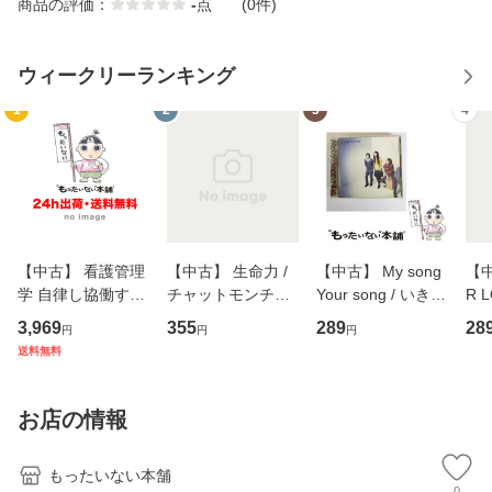
商品の評価：
-
点
(0件)
ウィークリーランキング
1
2
3
4
【中古】 看護管理
【中古】 生命力 /
【中古】 My song
【中
学 自律し協働する
チャットモンチー /
Your song / いきも
R 
専門職の看護マネ
キューンレコード
のがかり / [CD]
産限
3,969
355
289
28
円
円
円
ジメントスキル 改
[CD]【メール便送
【メール便送料無
翔太
送料無料
訂第3版 (看護学テ
料無料】
料】
[C
キストNiCE) / 手島
料
恵 藤本幸三 / 南江
お店の情報
堂 [単行
もったいない本舗
0