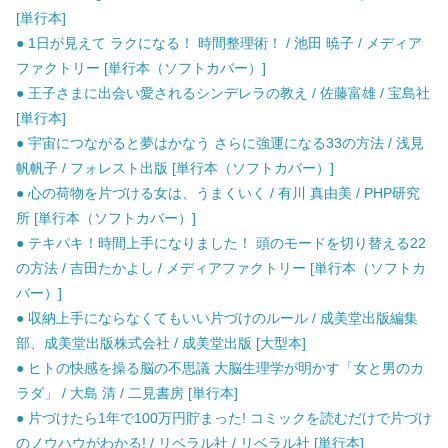
[単行本]
● 1日が見えて ラクになる！ 時間整理術！ / 池田 暁子 / メディア
ファクトリー [単行本（ソフトカバー）]
● 王子さまに出会い愛されるシンデレラの教え / 佐藤富雄 / 宝島社
[単行本]
● 宇宙につながると夢はかなう さらに強運になる33の方法 / 浅見
帆帆子 / フォレスト出版 [単行本（ソフトカバー）]
● 心の荷物を片づける女は、うまくいく / 有川 真由美 / PHP研究
所 [単行本（ソフトカバー）]
● テキパキ！時間上手になりました！ 頭のモードを切り替える22
の方法 / 吉田たかよし / メディアファクトリー [単行本（ソフトカ
バー）]
● 収納上手にならなくてもいい片づけのルール / 成美堂出版編集
部、成美堂出版株式会社 / 成美堂出版 [大型本]
● ヒトの快感を操る脳の不思議 大脳生理学が明かす「女と男のカ
ラダ」 / 大島 清 / 二見書房 [単行本]
● 片づけたら1年で100万円貯まった! コミックを読むだけで片づけ
のノウハウがわかる! / リベラル社 / リベラル社 [単行本]