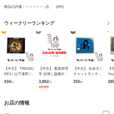
商品の評価：
-
点
(0件)
ウィークリーランキング
1
2
3
4
【中古】 TREASU
【中古】 看護管理
【中古】 生命力 /
【中
RES / 山下達郎 /
学 自律し協働する
チャットモンチー /
You
イーストウエス
専門職の看護マネ
キューンレコード
のがか
434
3,862
355
28
円
円
円
ト・ジャパン [CD]
ジメントスキル 改
[CD]【メール便送
【
送料無料
【メール便送料無
訂第3版 (看護学テ
料無料】
料
料】
キストNiCE) / 手島
恵 藤本幸三 / 南江
お店の情報
堂 [単行