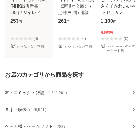
(NHK出版新書
（講談社文庫） /
さくてかわいいや
395) / ジャレド・
池井戸 潤 / 講談社
つ 1/ナガノ
ダイアモンド ノー
[文庫]【メール便送
253
261
1,100
円
円
円
ム・チョムスキー
料無料】
オリバー・サック
送料無料
ス マービン・ミン
(0)
(0)
(0)
スキー トム・
もったいない本舗
もったいない本舗
bookfan au PAY マ
ーケット店
お店のカテゴリから商品を探す
本・コミック・雑誌
（
1,241,281
）
音楽・映像
（
149,941
）
ゲーム機・ゲームソフト
（
283
）