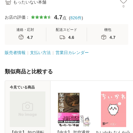
もったいない本舗
0
4.7
お店の評価：
点
(
826
件
)
連絡・応対
配送スピード
梱包
4.7
4.6
4.7
販売者情報
支払い方法
営業日カレンダー
類似商品と比較する
今見ている商品
【中古】 知の逆転
【中古】 架空通貨
ちいかわ なんか小