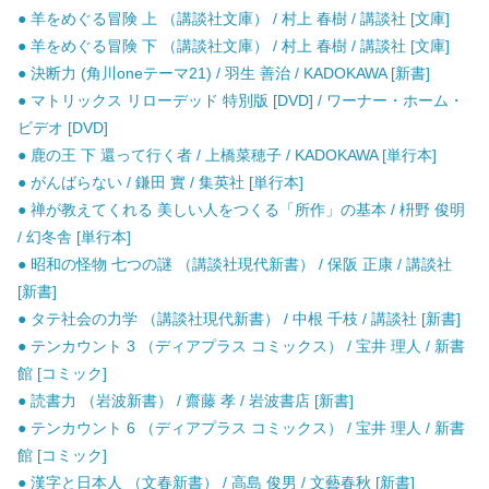
● 羊をめぐる冒険 上 （講談社文庫） / 村上 春樹 / 講談社 [文庫]
● 羊をめぐる冒険 下 （講談社文庫） / 村上 春樹 / 講談社 [文庫]
● 決断力 (角川oneテーマ21) / 羽生 善治 / KADOKAWA [新書]
● マトリックス リローデッド 特別版 [DVD] / ワーナー・ホーム・
ビデオ [DVD]
● 鹿の王 下 還って行く者 / 上橋菜穂子 / KADOKAWA [単行本]
● がんばらない / 鎌田 實 / 集英社 [単行本]
● 禅が教えてくれる 美しい人をつくる「所作」の基本 / 枡野 俊明
/ 幻冬舎 [単行本]
● 昭和の怪物 七つの謎 （講談社現代新書） / 保阪 正康 / 講談社
[新書]
● タテ社会の力学 （講談社現代新書） / 中根 千枝 / 講談社 [新書]
● テンカウント 3 （ディアプラス コミックス） / 宝井 理人 / 新書
館 [コミック]
● 読書力 （岩波新書） / 齋藤 孝 / 岩波書店 [新書]
● テンカウント 6 （ディアプラス コミックス） / 宝井 理人 / 新書
館 [コミック]
● 漢字と日本人 （文春新書） / 高島 俊男 / 文藝春秋 [新書]