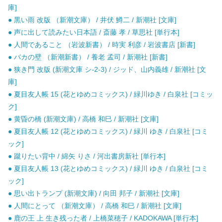
庫]
● 黒い雨 改版 （新潮文庫） / 井伏 鱒二 / 新潮社 [文庫]
● 声に出して読みたい日本語 / 斎藤 孝 / 草思社 [単行本]
● 人間であること （岩波新書） / 時実 利彦 / 岩波書店 [新書]
● バカの壁 （新潮新書） / 養老 孟司 / 新潮社 [新書]
● 狭き門 改版 (新潮文庫 シ-2-3) / ジッド、山内義雄 / 新潮社 [文
庫]
● 夏目友人帳 15 (花とゆめコミックス) / 緑川ゆき / 白泉社 [コミッ
ク]
● 黄昏の橋 (新潮文庫) / 高橋 和巳 / 新潮社 [文庫]
● 夏目友人帳 12 (花とゆめコミックス) / 緑川 ゆき / 白泉社 [コミ
ック]
● 蹴りたい背中 / 綿矢 りさ / 河出書房新社 [単行本]
● 夏目友人帳 13 (花とゆめコミックス) / 緑川 ゆき / 白泉社 [コミ
ック]
● 思い出トランプ (新潮文庫) / 向田 邦子 / 新潮社 [文庫]
● 人間にとって （新潮文庫） / 高橋 和巳 / 新潮社 [文庫]
● 鹿の王 上 生き残った者 / 上橋菜穂子 / KADOKAWA [単行本]