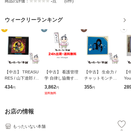
商品の評価：
-
点
(0件)
ウィークリーランキング
1
2
3
4
【中古】 TREASU
【中古】 看護管理
【中古】 生命力 /
【中
RES / 山下達郎 /
学 自律し協働する
チャットモンチー /
You
イーストウエス
専門職の看護マネ
キューンレコード
のがか
434
3,862
355
28
円
円
円
ト・ジャパン [CD]
ジメントスキル 改
[CD]【メール便送
【
送料無料
【メール便送料無
訂第3版 (看護学テ
料無料】
料
料】
キストNiCE) / 手島
恵 藤本幸三 / 南江
お店の情報
堂 [単行
もったいない本舗
0