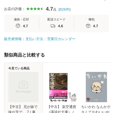
4.7
お店の評価：
点
(
826
件
)
連絡・応対
配送スピード
梱包
4.7
4.6
4.7
販売者情報
支払い方法
営業日カレンダー
類似商品と比較する
今見ている商品
【中古】 兄が妹で
【中古】 架空通貨
ちいかわ なんか小
妹が兄で。 7 / 車
（講談社文庫） /
さくてかわいいや