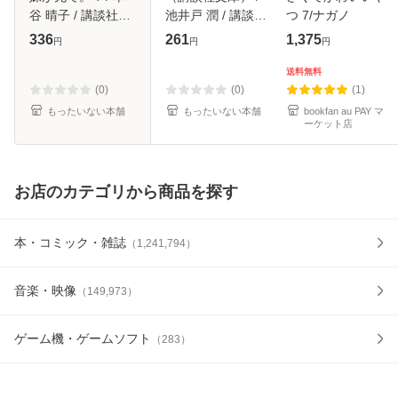
谷 晴子 / 講談社
池井戸 潤 / 講談社
つ 7/ナガノ
[コミック]【メール
[文庫]【メール便送
336
261
1,375
円
円
円
便送料無料】
料無料】
送料無料
(0)
(0)
(1)
もったいない本舗
もったいない本舗
bookfan au PAY マ
ーケット店
お店のカテゴリから商品を探す
本・コミック・雑誌
（
1,241,794
）
音楽・映像
（
149,973
）
ゲーム機・ゲームソフト
（
283
）