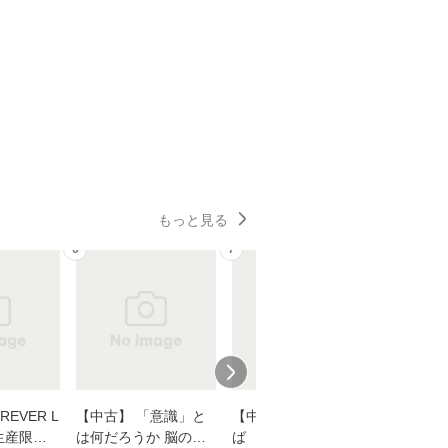
もっと見る
6
7
8
EVER L
【中古】 「意識」と
【中古】 耳をすませ
【中古】
生産限定
は何だろうか 脳の来
ば 〈2枚組〉 [DVD] /
も2時間