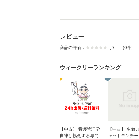
レビュー
商品の評価：
-
点
(0件)
ウィークリーランキング
1
2
【中古】 看護管理学
【中古】 生命力 
自律し協働する専門職
ャットモンチー 