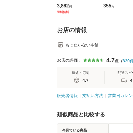
の看護マネジメントス
ーンレコード [C
3,862
355
円
円
キル 改訂第3版 (看護
【メール便送料
送料無料
学テキストNiCE) / 手
島恵 藤本幸三 / 南江
堂 [単行
お店の情報
もったいない本舗
4.7
お店の評価：
点
(
830
連絡・応対
配送スピ
4.7
4
販売者情報
支払い方法
営業日カレン
類似商品と比較する
今見ている商品