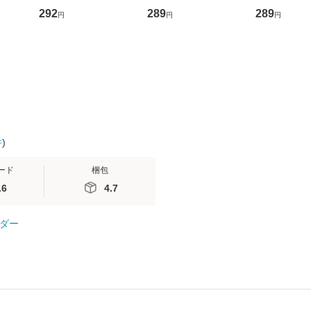
D]
の正しい理解と克服法
かり / [CD]【メール便
盤） / 清水
292
289
289
円
円
円
無料】
(SB新書 572) / 岡田尊
送料無料】
ミリヤ / [CD]【メール
司 / ＳＢクリエイティ
便送料無料
ブ [新書]【メール便送
料無料】
件
)
ード
梱包
.6
4.7
ダー