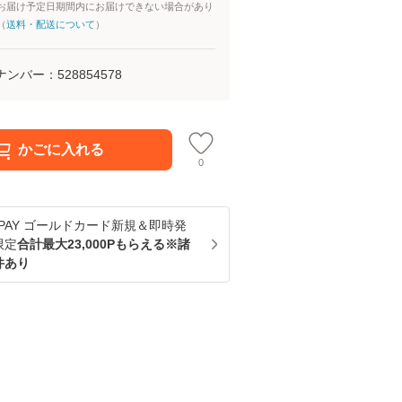
お届け予定日期間内にお届けできない場合があり
（
送料・配送について
）
ナンバー：
528854578
かごに入れる
0
u PAY ゴールドカード新規＆即時発
限定
合計最大23,000Pもらえる※諸
件あり