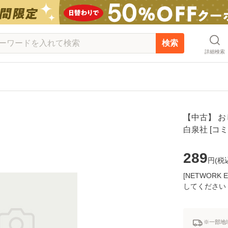
検索
詳細検索
【中古】 おじ
白泉社 [コ
289
円(
税
[NETWOR
してください
※一部地