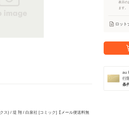
表示の
ます。
ロット
a
行
条
) / 堤 翔 / 白泉社 [コミック]【メール便送料無