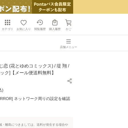
カテゴリ
お気に入り
閲覧履歴
購入履歴
かご
店舗メニュー
恋 (花とゆめコミックス) / 堤 翔 /
ミック]【メール便送料無料】
込
)
K ERROR] ネットワーク周りの設定を確認
域・離島につきましては、送料が発生する場合や