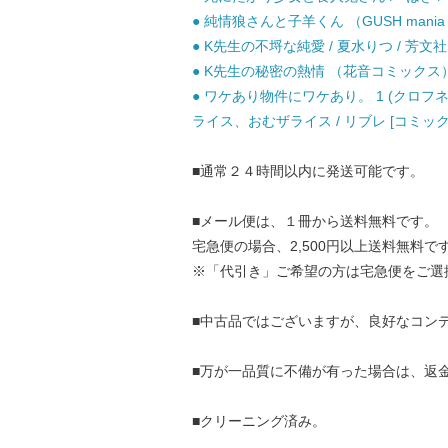
● 純情狼さんと子羊くん （GUSH mania 
● K先生の不埒な純愛 / 夏水りつ / 芳文社
● K先生の秘密の熱情 （花音コミックス） /
● ワケあり物件にワケあり。 1 (クロフネc
ライス、おむザライス / リブレ [コミック
■通常２４時間以内に発送可能です。
■メール便は、１冊から送料無料です。
宅急便の場合、2,500円以上送料無料で
※「代引き」ご希望の方は宅急便をご選
■中古品ではございますが、良好なコン
■万が一品質に不備が有った場合は、返
■クリーニング済み。