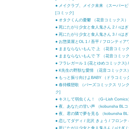
● メイクラブ、メイク未来 （スーパービー
[コミック]
● オタクくんの憂鬱 （花音コミックス） / 
● 死にたがり少女と食人鬼さん 2 / ○はぎ 
● 死にたがり少女と食人鬼さん 3 / ○はぎ 
● お惣菜屋とOL 1 / 吾平 / フロンティ
● ままならないもんで 上 （花音コミックス）
● ままならないもんで 下 （花音コミックス）
● フラレガール 1 (花とゆめコミックス) /
● K先生の野獣な愛情 （花音コミックス） /
● もっと振り向けよBABY （ドラコミックス
● 春待蝶戀歌 （バーズコミックス リンクス
ク]
● キスして弱虫くん！ （G−Lish Comic
● 夜、あなたの甘い声 （kobunsha BL
● 夜、君の隣で夢を見る （kobunsha B
● 恋してダディ / 北沢 きょう / フロン
● 死にたがり少女と食人鬼さん / ○はぎ /