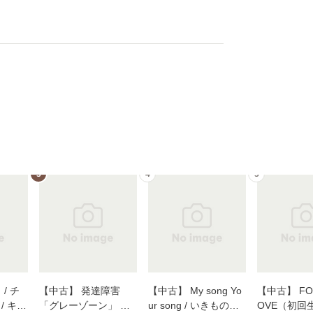
3
4
5
/ チ
【中古】 発達障害
【中古】 My song Yo
【中古】 FOR
/ キュ
「グレーゾーン」 そ
ur song / いきものが
OVE（初回