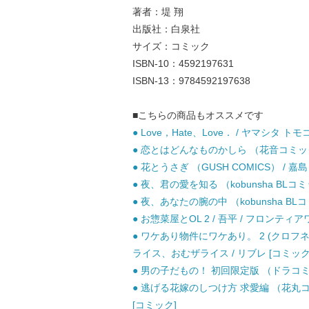
著者：堤 翔
出版社：白泉社
サイズ：コミック
ISBN-10：4592197631
ISBN-13：9784592197638
■こちらの商品もオススメです
● Love，Hate、Love． / ヤマシタ トモ
● 恋とはどんなものかしら （花音コミックス
● 花とうさぎ （GUSH COMICS） / 嘉島
● 夜、君の愛を知る （kobunsha BLコ
● 夜、あなたの腕の中 （kobunsha BL
● お惣菜屋とOL 2 / 吾平 / フロンティ
● ワケあり物件にワケあり。 2 (クロフネc
ライス、おむザライス / リブレ [コミック
● 男の子だもの！ 初回限定版 （ドラコミッ
● 逃げる花嫁のしつけ方 求愛編 （花丸コ
[コミック]