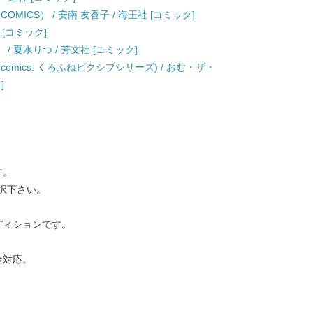
COMICS） / 安南 友香子 / 海王社 [コミック]
 [コミック]
 夏水りつ / 芳文社 [コミック]
omics. くろふねピクシブシリーズ) / おむ・ザ・
]
す。
択下さい。
ディションです。
金対応。