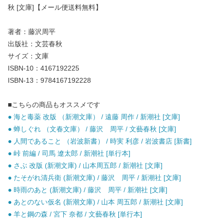
秋 [文庫]【メール便送料無料】
著者：藤沢周平
出版社：文芸春秋
サイズ：文庫
ISBN-10：4167192225
ISBN-13：9784167192228
■こちらの商品もオススメです
● 海と毒薬 改版 （新潮文庫） / 遠藤 周作 / 新潮社 [文庫]
● 蝉しぐれ （文春文庫） / 藤沢 周平 / 文藝春秋 [文庫]
● 人間であること （岩波新書） / 時実 利彦 / 岩波書店 [新書]
● 峠 前編 / 司馬 遼太郎 / 新潮社 [単行本]
● さぶ 改版 (新潮文庫) / 山本周五郎 / 新潮社 [文庫]
● たそがれ清兵衛 (新潮文庫) / 藤沢 周平 / 新潮社 [文庫]
● 時雨のあと (新潮文庫) / 藤沢 周平 / 新潮社 [文庫]
● あとのない仮名 (新潮文庫) / 山本 周五郎 / 新潮社 [文庫]
● 羊と鋼の森 / 宮下 奈都 / 文藝春秋 [単行本]