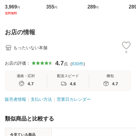
専門職の看護マネ
キューンレコード
のがかり / [CD]
産限
3,969
355
289
28
円
円
円
ジメントスキル 改
[CD]【メール便送
【メール便送料無
翔太
送料無料
訂第3版 (看護学テ
料無料】
料】
[C
キストNiCE) / 手島
料
恵 藤本幸三 / 南江
お店の情報
堂 [単行
もったいない本舗
0
4.7
お店の評価：
点
(
830
件
)
連絡・応対
配送スピード
梱包
4.7
4.6
4.7
販売者情報
支払い方法
営業日カレンダー
類似商品と比較する
今見ている商品