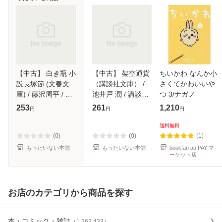
【中古】 白き瓶 小
【中古】 架空通貨
ちいかわ なんか小
説長塚節 (文春文
（講談社文庫） /
さくてかわいいや
庫) / 藤沢周平 / 文
池井戸 潤 / 講談社
つ 3/ナガノ
芸春秋 [文庫]【メ
[文庫]【メール便送
253
261
1,210
円
円
円
ール便送料無料】
料無料】
送料無料
(0)
(0)
(1)
もったいない本舗
もったいない本舗
bookfan au PAY マ
ーケット店
お店のカテゴリから商品を探す
本・コミック・雑誌
（
1,262,433
）