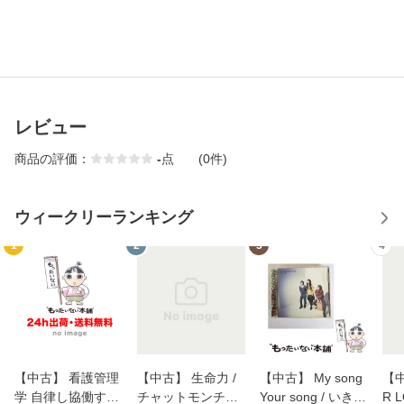
レビュー
商品の評価：
-
点
(0件)
ウィークリーランキング
1
2
3
4
【中古】 看護管理
【中古】 生命力 /
【中古】 My song
【中
学 自律し協働する
チャットモンチー /
Your song / いきも
R 