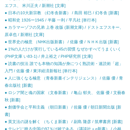
エフス、 米川正夫 / 新潮社 [文庫]
● 日本の10大新宗教 （幻冬舎新書） / 島田 裕巳 / 幻冬舎 [新書]
● 昭和史 1926ー1945 / 半藤 一利 / 平凡社 [単行本]
● カラマーゾフの兄弟 上巻 改版 (新潮文庫) / ドストエフスキー、
原卓也 / 新潮社 [文庫]
● 世界史の極意 （NHK出版新書） / 佐藤 優 / ＮＨＫ出版 [新書]
● 1%の人だけが実行している45の習慣 なぜかすべてうまくいく
(PHP文庫 い83-1) / 井上裕之 / PHP研究所 [文庫]
● 読書の技法 誰でも本物の知識が身につく熟読術・速読術「超」
入門 / 佐藤 優 / 東洋経済新報社 [単行本]
● 人に強くなる極意 （青春新書インテリジェンス） / 佐藤 優 / 青
春出版社 [新書]
● ロシア闇と魂の国家 （文春新書） / 亀山 郁夫、 佐藤 優 / 文藝春
秋 [新書]
● 創価学会と平和主義 （朝日新書） / 佐藤 優 / 朝日新聞出版 [新
書]
● 英文法の謎を解く （ちくま新書） / 副島 隆彦 / 筑摩書房 [新書]
● テレビに映る中国の97％は嘘である （講談社＋α新書） / 小林