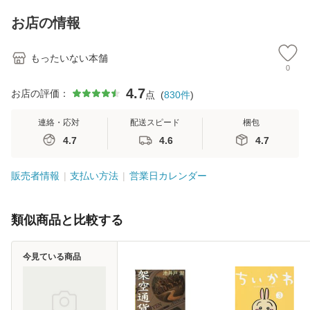
キストNiCE) / 手島
料
恵 藤本幸三 / 南江
お店の情報
堂 [単行
もったいない本舗
0
4.7
お店の評価：
点
(
830
件
)
連絡・応対
配送スピード
梱包
4.7
4.6
4.7
販売者情報
支払い方法
営業日カレンダー
類似商品と比較する
今見ている商品