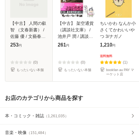
【中古】 人間の叡
【中古】 架空通貨
ちいかわ なんか小
智 （文春新書） /
（講談社文庫） /
さくてかわいいや
佐藤 優 / 文藝春秋
池井戸 潤 / 講談社
つ 3/ナガノ
[新書]【メール便送
[文庫]【メール便送
253
261
1,210
円
円
円
料無料】
料無料】
送料無料
(0)
(0)
(1)
もったいない本舗
もったいない本舗
bookfan au PAY マ
ーケット店
お店のカテゴリから商品を探す
本・コミック・雑誌
（
1,261,035
）
音楽・映像
（
151,484
）