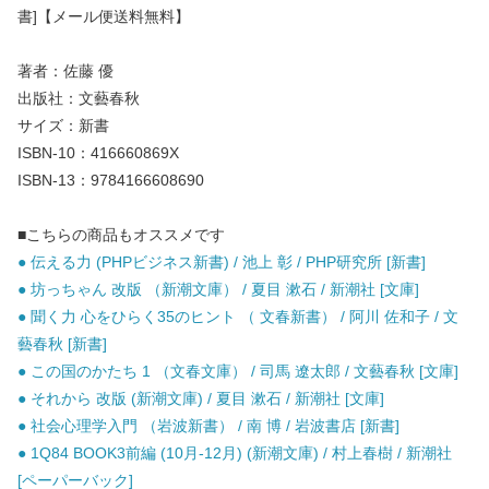
書]【メール便送料無料】
著者：佐藤 優
出版社：文藝春秋
サイズ：新書
ISBN-10：416660869X
ISBN-13：9784166608690
■こちらの商品もオススメです
● 伝える力 (PHPビジネス新書) / 池上 彰 / PHP研究所 [新書]
● 坊っちゃん 改版 （新潮文庫） / 夏目 漱石 / 新潮社 [文庫]
● 聞く力 心をひらく35のヒント （ 文春新書） / 阿川 佐和子 / 文
藝春秋 [新書]
● この国のかたち 1 （文春文庫） / 司馬 遼太郎 / 文藝春秋 [文庫]
● それから 改版 (新潮文庫) / 夏目 漱石 / 新潮社 [文庫]
● 社会心理学入門 （岩波新書） / 南 博 / 岩波書店 [新書]
● 1Q84 BOOK3前編 (10月-12月) (新潮文庫) / 村上春樹 / 新潮社
[ペーパーバック]