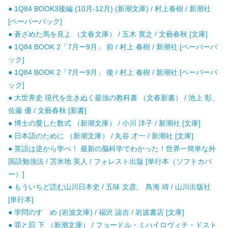
● 1Q84 BOOK3後編 (10月-12月) (新潮文庫) / 村上春樹 / 新潮社
[ペーパーバック]
● 蒼ざめた馬を見よ （文春文庫） / 五木 寛之 / 文藝春秋 [文庫]
● 1Q84 BOOK 2「7月ー9月」 前 / 村上 春樹 / 新潮社 [ペーパーバ
ック]
● 1Q84 BOOK 2「7月ー9月」 後 / 村上 春樹 / 新潮社 [ペーパーバ
ック]
● 大世界史 現代を生きぬく最強の教科書 （文春新書） / 池上 彰、
佐藤 優 / 文藝春秋 [新書]
● 博士の愛した数式 （新潮文庫） / 小川 洋子 / 新潮社 [文庫]
● 日本語のために （新潮文庫） / 丸谷 才一 / 新潮社 [文庫]
● 英語は逆から学べ！ 最新の脳科学でわかった！世界一簡単な外
国語勉強法 / 苫米地 英人 / フォレスト出版 [単行本（ソフトカバ
ー）]
● もういちど読む山川日本史 / 五味 文彦、 鳥海 靖 / 山川出版社
[単行本]
● 学問のすゝめ (岩波文庫) / 福沢 諭吉 / 岩波書店 [文庫]
● 罪と罰 下 （新潮文庫） / フョードル・ミハイロヴィチ・ドスト