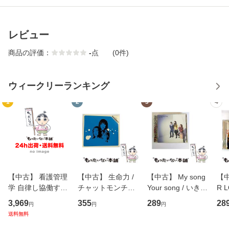
レビュー
商品の評価：
-
点
(0件)
ウィークリーランキング
1
2
3
4
【中古】 看護管理
【中古】 生命力 /
【中古】 My song
【中
学 自律し協働する
チャットモンチー /
Your song / いきも
R 
専門職の看護マネ
キューンレコード
のがかり / [CD]
産限
3,969
355
289
28
円
円
円
ジメントスキル 改
[CD]【メール便送
【メール便送料無
翔太
送料無料
訂第3版 (看護学テ
料無料】
料】
[C