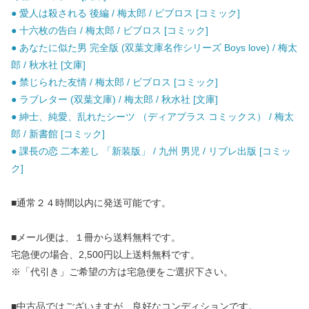
● 愛人は殺される 後編 / 梅太郎 / ビブロス [コミック]
● 十六枚の告白 / 梅太郎 / ビブロス [コミック]
● あなたに似た男 完全版 (双葉文庫名作シリーズ Boys love) / 梅太
郎 / 秋水社 [文庫]
● 禁じられた友情 / 梅太郎 / ビブロス [コミック]
● ラブレター (双葉文庫) / 梅太郎 / 秋水社 [文庫]
● 紳士、純愛、乱れたシーツ （ディアプラス コミックス） / 梅太
郎 / 新書館 [コミック]
● 課長の恋 二本差し 「新装版」 / 九州 男児 / リブレ出版 [コミッ
ク]
■通常２４時間以内に発送可能です。
■メール便は、１冊から送料無料です。
宅急便の場合、2,500円以上送料無料です。
※「代引き」ご希望の方は宅急便をご選択下さい。
■中古品ではございますが、良好なコンディションです。