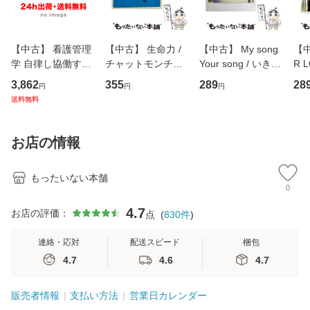
【中古】 看護管理
【中古】 生命力 /
【中古】 My song
【中
学 自律し協働する
チャットモンチー /
Your song / いきも
R 
専門職の看護マネ
キューンレコード
のがかり / [CD]
産限
3,862
355
289
28
円
円
円
ジメントスキル 改
[CD]【メール便送
【メール便送料無
翔太
送料無料
訂第3版 (看護学テ
料無料】
料】
[C
キストNiCE) / 手島
料
恵 藤本幸三 / 南江
お店の情報
堂 [単行
もったいない本舗
0
4.7
お店の評価：
点
(
830
件
)
連絡・応対
配送スピード
梱包
4.7
4.6
4.7
販売者情報
支払い方法
営業日カレンダー