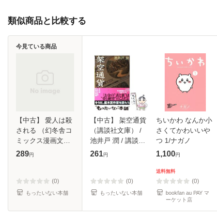
類似商品と比較する
今見ている商品
【中古】 愛人は殺
【中古】 架空通貨
ちいかわ なんか小
される （幻冬舎コ
（講談社文庫） /
さくてかわいいや
ミックス漫画文
池井戸 潤 / 講談社
つ 1/ナガノ
庫） / 梅太郎 / 幻
[文庫]【メール便送
289
261
1,100
円
円
円
冬舎 [文庫]【メー
料無料】
ル便送料無料】
送料無料
(0)
(0)
(0)
もったいない本舗
もったいない本舗
bookfan au PAY マ
ーケット店