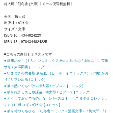
梅太郎 / 幻冬舎 [文庫]【メール便送料無料】
著者：梅太郎
出版社：幻冬舎
サイズ：文庫
ISBN-10：4344824229
ISBN-13：9784344824225
■こちらの商品もオススメです
● 愛想尽かし (ミリオンコミックス Hertz Series) / 山田ユギ、英田
サキ / 大洋図書 [コミック]
● いまどきの思春期 新装版 （ビーボーイコミックス） / 門地 かお
り / リブレ出版 [コミック]
● 彼の熱いくちづけ / 梅太郎 / ビブロス [コミック]
● 彼を抱きしめる放課後 / 梅太郎 / ビブロス [コミック]
● どうして涙がでるのかな （バーズコミックス ルチルコレクショ
ン） / 山田 ユギ / 幻冬舎 [コミック]
● 彼を待つくちびる （幻冬舎コミックス漫画文庫） / 梅太郎 / 幻