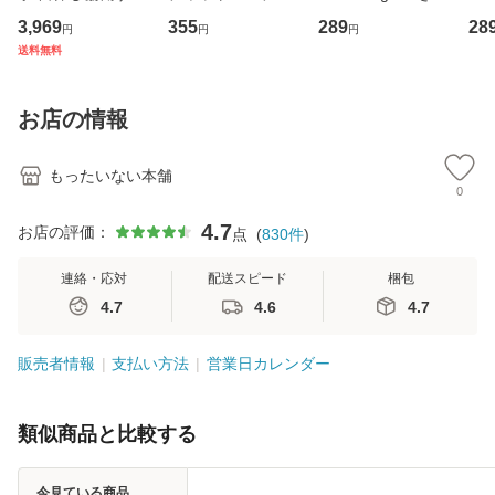
専門職の看護マネ
キューンレコード
のがかり / [CD]
産限
3,969
355
289
28
円
円
円
ジメントスキル 改
[CD]【メール便送
【メール便送料無
翔太
送料無料
訂第3版 (看護学テ
料無料】
料】
[C
キストNiCE) / 手島
料
恵 藤本幸三 / 南江
お店の情報
堂 [単行
もったいない本舗
0
4.7
お店の評価：
点
(
830
件
)
連絡・応対
配送スピード
梱包
4.7
4.6
4.7
販売者情報
支払い方法
営業日カレンダー
類似商品と比較する
今見ている商品