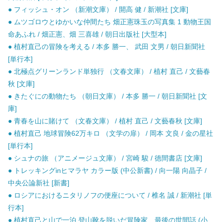
● フィッシュ・オン （新潮文庫） / 開高 健 / 新潮社 [文庫]
● ムツゴロウとゆかいな仲間たち 畑正憲珠玉の写真集 1 動物王国
命あふれ / 畑正憲、畑 三喜雄 / 朝日出版社 [大型本]
● 植村直己の冒険を考える / 本多 勝一、 武田 文男 / 朝日新聞社
[単行本]
● 北極点グリーンランド単独行 （文春文庫） / 植村 直己 / 文藝春
秋 [文庫]
● きたぐにの動物たち （朝日文庫） / 本多 勝一 / 朝日新聞社 [文
庫]
● 青春を山に賭けて （文春文庫） / 植村 直己 / 文藝春秋 [文庫]
● 植村直己 地球冒険62万キロ （文学の扉） / 岡本 文良 / 金の星社
[単行本]
● シュナの旅 （アニメージュ文庫） / 宮崎 駿 / 徳間書店 [文庫]
● トレッキングinヒマラヤ カラー版 (中公新書) / 向一陽 向晶子 /
中央公論新社 [新書]
● ロシアにおけるニタリノフの便座について / 椎名 誠 / 新潮社 [単
行本]
● 植村直己と山で一泊 登山靴を脱いだ冒険家、最後の世間話 (小