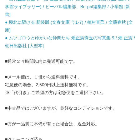
学館ライブラリー) / ビーパル編集部、Be-pal編集部 / 小学館 [新
書]
● 極北に駆ける 新装版 (文春文庫 う1-7) / 植村直己 / 文藝春秋 [文
庫]
● ムツゴロウとゆかいな仲間たち 畑正憲珠玉の写真集 9 / 畑 正憲 /
朝日出版社 [大型本]
■通常２４時間以内に発送可能です。
■メール便は、１冊から送料無料です。
宅急便の場合、2,500円以上送料無料です。
※「代引き」ご希望の方は宅急便をご選択下さい。
■中古品ではございますが、良好なコンディションです。
■万が一品質に不備が有った場合は、返金対応。
■クリーニング済み。