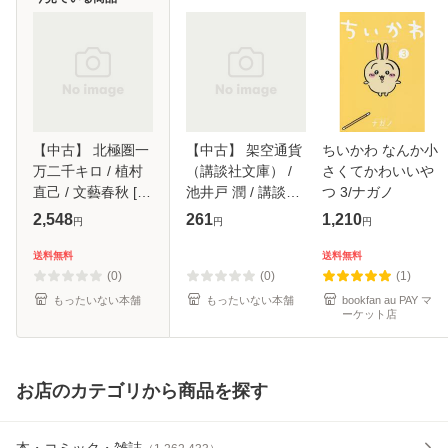
【中古】 北極圏一
【中古】 架空通貨
ちいかわ なんか小
万二千キロ / 植村
（講談社文庫） /
さくてかわいいや
直己 / 文藝春秋 [単
池井戸 潤 / 講談社
つ 3/ナガノ
行本]【メール便送
[文庫]【メール便送
2,548
261
1,210
円
円
円
料無料】
料無料】
送料無料
送料無料
(0)
(0)
(1)
もったいない本舗
もったいない本舗
bookfan au PAY マ
ーケット店
お店のカテゴリから商品を探す
本・コミック・雑誌