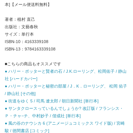
本]【メール便送料無料】
著者：植村 直己
出版社：文藝春秋
サイズ：単行本
ISBN-10：4163339108
ISBN-13：9784163339108
■こちらの商品もオススメです
● ハリー・ポッターと賢者の石 / J.K.ローリング、松岡佑子 / 静山
社 [ハードカバー]
● ハリー・ポッターと秘密の部屋 / J．K．ローリング、 松岡 佑子
/ 静山社 [その他]
● 街道をゆく 5 / 司馬 遼太郎 / 朝日新聞社 [単行本]
● サンタクロースっているんでしょうか? 改訂版 / フランシス・
Ｐ・チャ−チ、中村妙子 / 偕成社 [単行本]
● 風の谷のナウシカ 6 (アニメージュコミックス ワイド版) / 宮崎
駿 / 徳間書店 [コミック]