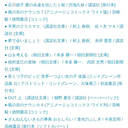
● 石川節子 愛の永遠を信じたく候 / 沢地久枝 / 講談社 [単行本]
● 風の谷のナウシカ 7 (アニメージュコミックス ワイド版) / 宮崎
駿 / 徳間書店 [コミック]
● 羊男のクリスマス （講談社文庫） / 村上 春樹、 佐々木 マキ / 講
談社 [文庫]
● 夢で会いましょう （講談社文庫） / 村上 春樹、 糸井 重里 / 講談
社 [文庫]
● 山を考える （朝日文庫） / 本多 勝一 / 朝日新聞社 [文庫]
● 植村直己の冒険 （朝日文庫） / 本多 勝一、 武田 文男 / 朝日新聞
社 [文庫]
● 長くつ下のピッピ 世界一つよい女の子 改版 (リンドグレーン作
品集 1) / アストリッド・リンドグレーン、大塚勇三 / 岩波書店 [単
行本]
● OUT 上 （講談社文庫） / 桐野 夏生 / 講談社 [ペーパーバック]
● 風の谷のナウシカ 4 (アニメージュコミックス ワイド判) / 宮崎
駿 / 徳間書店 [コミック]
● ざんねんないきもの事典 おもしろい！進化のふしぎ / 今泉忠明 /
高橋書店 [単行本（ソフトカバー）]