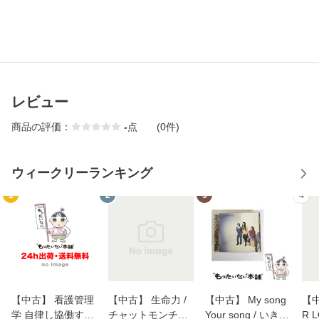
レビュー
商品の評価：
-
点
(0件)
ウィークリーランキング
1
2
3
4
【中古】 看護管理
【中古】 生命力 /
【中古】 My song
【中
学 自律し協働する
チャットモンチー /
Your song / いきも
R 