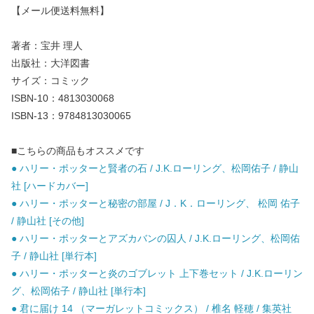
【メール便送料無料】
著者：宝井 理人
出版社：大洋図書
サイズ：コミック
ISBN-10：4813030068
ISBN-13：9784813030065
■こちらの商品もオススメです
● ハリー・ポッターと賢者の石 / J.K.ローリング、松岡佑子 / 静山
社 [ハードカバー]
● ハリー・ポッターと秘密の部屋 / J．K．ローリング、 松岡 佑子
/ 静山社 [その他]
● ハリー・ポッターとアズカバンの囚人 / J.K.ローリング、松岡佑
子 / 静山社 [単行本]
● ハリー・ポッターと炎のゴブレット 上下巻セット / J.K.ローリン
グ、松岡佑子 / 静山社 [単行本]
● 君に届け 14 （マーガレットコミックス） / 椎名 軽穂 / 集英社