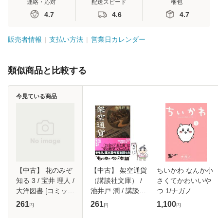
連絡・応対
配送スピード
梱包
4.7
4.6
4.7
販売者情報
支払い方法
営業日カレンダー
類似商品と比較する
今見ている商品
【中古】 花のみぞ
【中古】 架空通貨
ちいかわ なんか小
知る 3 / 宝井 理人 /
（講談社文庫） /
さくてかわいいや
大洋図書 [コミッ
池井戸 潤 / 講談社
つ 1/ナガノ
ク]【メール便送料
[文庫]【メール便送
261
261
1,100
円
円
円
無料】
料無料】