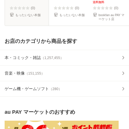
送料無料
(0)
(0)
(0)
もったいない本舗
もったいない本舗
bookfan au PAY マ
ーケット店
お店のカテゴリから商品を探す
本・コミック・雑誌
（
1,257,455
）
音楽・映像
（
151,155
）
ゲーム機・ゲームソフト
（
280
）
au PAY マーケット
のおすすめ