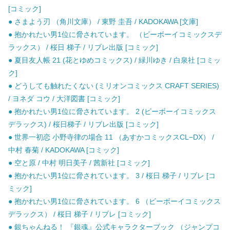
[コミック]
● さまよう刃 （角川文庫） / 東野 圭吾 / KADOKAWA [文庫]
● 抱かれたい男1位に脅されています。 （ビーボーイコミックスデ
ラックス） / 桜日 梯子 / リブレ出版 [コミック]
● 夏目友人帳 21 (花とゆめコミックス) / 緑川ゆき / 白泉社 [コミッ
ク]
● どうしても触れたくない (ミリオンコミックス CRAFT SERIES)
/ ヨネダ コウ / 大洋図書 [コミック]
● 抱かれたい男1位に脅されています。 2 (ビーボーイコミックス
デラックス) / 桜日梯子 / リブレ出版 [コミック]
● 世界一初恋 小野寺律の場合 11 （あすかコミックスCL−DX） /
中村 春菊 / KADOKAWA [コミック]
● 空と原 / 中村 明日美子 / 茜新社 [コミック]
● 抱かれたい男1位に脅されています。 3 / 桜日 梯子 / リブレ [コ
ミック]
● 抱かれたい男1位に脅されています。 6 （ビーボーイコミックス
デラックス） / 桜日 梯子 / リブレ [コミック]
● 銀ちゃんねる！ 『銀魂』公式キャラクターブック （ジャンプコ