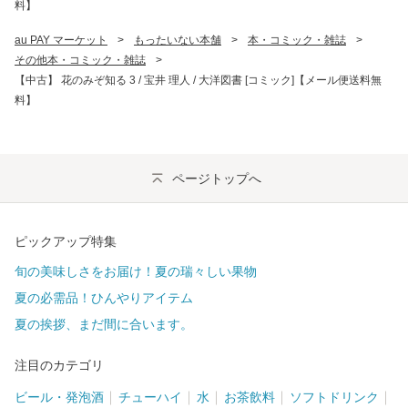
料】
au PAY マーケット
>
もったいない本舗
>
本・コミック・雑誌
>
その他本・コミック・雑誌
>
【中古】 花のみぞ知る 3 / 宝井 理人 / 大洋図書 [コミック]【メール便送料無
料】
ページトップへ
ピックアップ特集
旬の美味しさをお届け！夏の瑞々しい果物
夏の必需品！ひんやりアイテム
夏の挨拶、まだ間に合います。
注目のカテゴリ
ビール・発泡酒
チューハイ
水
お茶飲料
ソフトドリンク