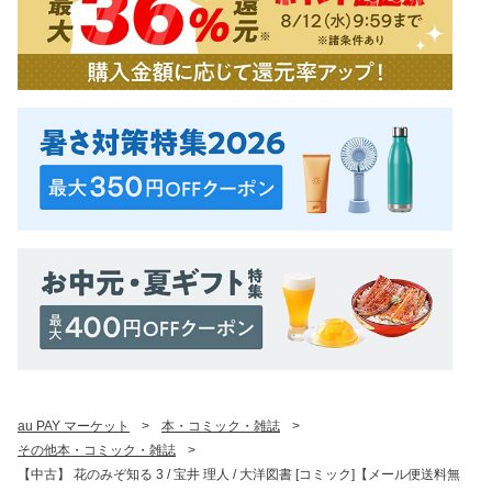
au PAY マーケット
>
本・コミック・雑誌
>
その他本・コミック・雑誌
>
【中古】 花のみぞ知る 3 / 宝井 理人 / 大洋図書 [コミック]【メール便送料無