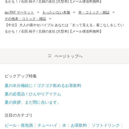
るかも！ / 石田 純子 / 主婦の友社 [大型本]【メール便送料無料】
au PAY マーケット
>
もったいない本舗
>
本・コミック・雑誌
>
その他本・コミック・雑誌
>
【中古】 大人の着やせバイブル あなたは「太って見える」着こなしをしてい
るかも！ / 石田 純子 / 主婦の友社 [大型本]【メール便送料無料】
ページトップへ
ピックアップ特集
夏の水分補給に！ゴクゴク飲めるお茶飲料
夏の必需品！ひんやりアイテム
夏の挨拶、まだ間に合います。
注目のカテゴリ
ビール・発泡酒
チューハイ
水
お茶飲料
ソフトドリンク