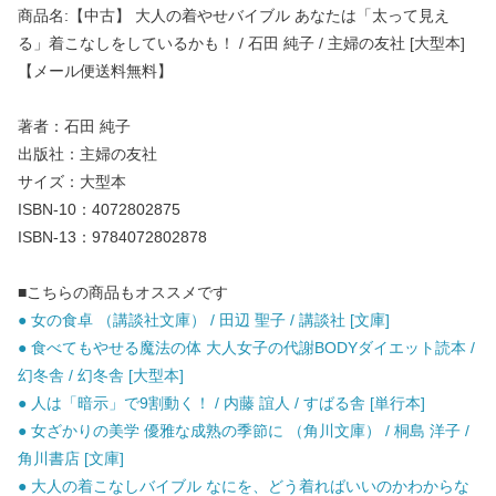
商品名:【中古】 大人の着やせバイブル あなたは「太って見え
る」着こなしをしているかも！ / 石田 純子 / 主婦の友社 [大型本]
【メール便送料無料】
著者：石田 純子
出版社：主婦の友社
サイズ：大型本
ISBN-10：4072802875
ISBN-13：9784072802878
■こちらの商品もオススメです
● 女の食卓 （講談社文庫） / 田辺 聖子 / 講談社 [文庫]
● 食べてもやせる魔法の体 大人女子の代謝BODYダイエット読本 /
幻冬舎 / 幻冬舎 [大型本]
● 人は「暗示」で9割動く！ / 内藤 誼人 / すばる舎 [単行本]
● 女ざかりの美学 優雅な成熟の季節に （角川文庫） / 桐島 洋子 /
角川書店 [文庫]
● 大人の着こなしバイブル なにを、どう着ればいいのかわからな