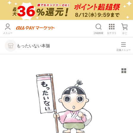
メニュー
詳細検索
カテゴリ
かご
もったいない本舗
店舗メニュー