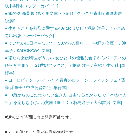
版 [単行本（ソフトカバー）]
● 旅のグ 新装版 (ちくま文庫 く25-1) / グレゴリ青山 / 筑摩書房
[文庫]
● 生きることを熱烈に愛する40のおはなし / 桐島 洋子 / じゃこめ
てい出版 [ペーパーバック]
● ていねいに日々をつむぐ、50からの暮らし （中経の文庫） / 沖
幸子 / KADOKAWA [文庫]
● 聡明な女は料理がうまい 女ひとりの優雅な食卓からパーティの
ひらき方まで （21世紀ブックス） / 桐島 洋子 / 主婦と生活社 [単
行本]
● ヨーロピアン・ハイライフ 青春のロンドン、フィレンツェ / 斎
藤 澪奈子 / 中央公論新社 [単行本]
● 50歳からのこだわらない生き方 自由な心とからだで「本物の人
生」を楽しむ (だいわ文庫 186-1D) / 桐島洋子 / 大和書房 [文庫]
■通常２４時間以内に発送可能です。
■メール便は、１冊から送料無料です。