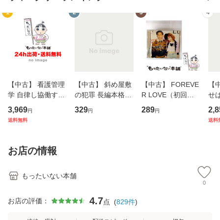
1
2
3
4
【中古】 看護管理
【中古】 斜め屋敷
【中古】 FOREVE
【
学 自律し協働する
の犯罪 長編本格推
R LOVE（初回生
せば
専門職の看護マネ
理小説 (光文社文
産限定盤） / 清水
VD
3,969
329
289
2,8
円
円
円
ジメントスキル 改
庫) / 島田荘司 / 光
翔太×加藤ミリヤ /
タ
送料無料
送料
訂第3版 (看護学テ
文社 [文庫]【メー
[CD]【メール便送
ター
キストNiCE) / 手島
ル便送料無料】
料無料】
VD
恵 藤本幸三 / 南江
料
お店の情報
堂 [単行
もったいない本舗
0
4.7
お店の評価：
点
(
829
件
)