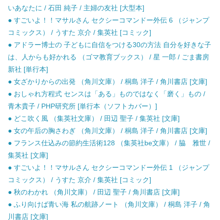
いあなたに / 石田 純子 / 主婦の友社 [大型本]
● すごいよ！！マサルさん セクシーコマンドー外伝 6 （ジャンプ
コミックス） / うすた 京介 / 集英社 [コミック]
● アドラー博士の 子どもに自信をつける30の方法 自分を好きな子
は、人からも好かれる （ゴマ教育ブックス） / 星 一郎 / ごま書房
新社 [単行本]
● 女ざかりからの出発 （角川文庫） / 桐島 洋子 / 角川書店 [文庫]
● おしゃれ方程式 センスは「ある」ものではなく「磨く」もの /
青木貴子 / PHP研究所 [単行本（ソフトカバー）]
● どこ吹く風 （集英社文庫） / 田辺 聖子 / 集英社 [文庫]
● 女の午后の胸さわぎ （角川文庫） / 桐島 洋子 / 角川書店 [文庫]
● フランス仕込みの節約生活術128 （集英社be文庫） / 脇 雅世 /
集英社 [文庫]
● すごいよ！！マサルさん セクシーコマンドー外伝 1 （ジャンプ
コミックス） / うすた 京介 / 集英社 [コミック]
● 秋のわかれ （角川文庫） / 田辺 聖子 / 角川書店 [文庫]
● ふり向けば青い海 私の航跡ノート （角川文庫） / 桐島 洋子 / 角
川書店 [文庫]