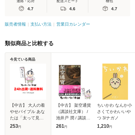
連絡・応対
配送スピード
梱包
4.7
4.6
4.7
販売者情報
支払い方法
営業日カレンダー
類似商品と比較する
今見ている商品
【中古】 大人の着
【中古】 架空通貨
ちいかわ なんか小
やせバイブル あな
（講談社文庫） /
さくてかわいいや
たは「太って見え
池井戸 潤 / 講談社
つ 3/ナガノ
る」着こなしをし
[文庫]【メール便送
253
261
1,210
円
円
円
ているかも！ / 石
料無料】