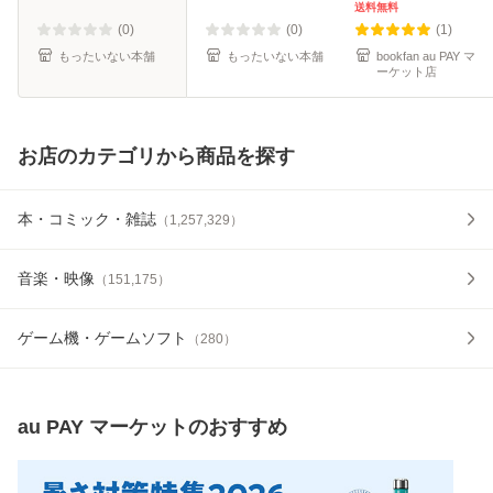
田 純子 / 主婦の友
送料無料
社 [大型本]【メー
(0)
(0)
(1)
ル便送料無
もったいない本舗
もったいない本舗
bookfan au PAY マ
ーケット店
お店のカテゴリから商品を探す
本・コミック・雑誌
（
1,257,329
）
音楽・映像
（
151,175
）
ゲーム機・ゲームソフト
（
280
）
au PAY マーケット
のおすすめ