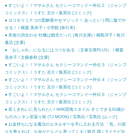
● すごいよ！！マサルさん セクシーコマンドー外伝 2 （ジャンプ
コミックス） / うすた 京介 / 集英社 [コミック]
● ヨコモリミナコの図解着やせマジック！ あっという間に服でや
せる！ / 横森 美奈子 / 小学館 [単行本]
● 美食の貝合わせ 牡蠣は饒舌だった (角川文庫) / 桐島洋子 / 角川
書店 [文庫]
● 「おしゃれ」になるにはコツがある （文春文庫PLUS） / 横森
美奈子 / 文藝春秋 [文庫]
● すごいよ！！マサルさん セクシーコマンドー外伝 3 （ジャンプ
コミックス） / うすた 京介 / 集英社 [コミック]
● すごいよ！！マサルさん セクシーコマンドー外伝 4 （ジャンプ
コミックス） / うすた 京介 / 集英社 [コミック]
● すごいよ！！マサルさん セクシーコマンドー外伝 5 （ジャンプ
コミックス） / うすた 京介 / 集英社 [コミック]
● 若くきれいに見られたい! NHK団塊スタイル すぐできる50歳か
らのカンタン若返り術 (TJ MOOK) / 宝島社 / 宝島社 [ムック]
● お金持ちになる魔法のエネルギーを手に入れる方法 「気」の巡
りを整えれば、お金がどんどん寄ってくる / 観月 環 / マイナビ出