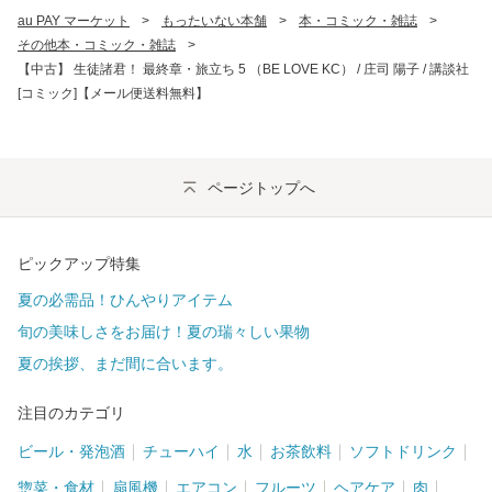
au PAY マーケット
>
もったいない本舗
>
本・コミック・雑誌
>
その他本・コミック・雑誌
>
【中古】 生徒諸君！ 最終章・旅立ち 5 （BE LOVE KC） / 庄司 陽子 / 講談社
[コミック]【メール便送料無料】
ページトップへ
ピックアップ特集
夏の必需品！ひんやりアイテム
旬の美味しさをお届け！夏の瑞々しい果物
夏の挨拶、まだ間に合います。
注目のカテゴリ
ビール・発泡酒
チューハイ
水
お茶飲料
ソフトドリンク
惣菜・食材
扇風機
エアコン
フルーツ
ヘアケア
肉