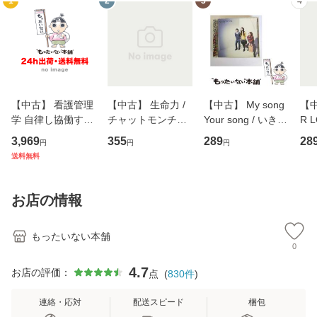
1
2
3
4
【中古】 看護管理
【中古】 生命力 /
【中古】 My song
【中
学 自律し協働する
チャットモンチー /
Your song / いきも
R 
専門職の看護マネ
キューンレコード
のがかり / [CD]
産限
3,969
355
289
28
円
円
円
ジメントスキル 改
[CD]【メール便送
【メール便送料無
翔太
送料無料
訂第3版 (看護学テ
料無料】
料】
[C
キストNiCE) / 手島
料
恵 藤本幸三 / 南江
お店の情報
堂 [単行
もったいない本舗
0
4.7
お店の評価：
点
(
830
件
)
連絡・応対
配送スピード
梱包