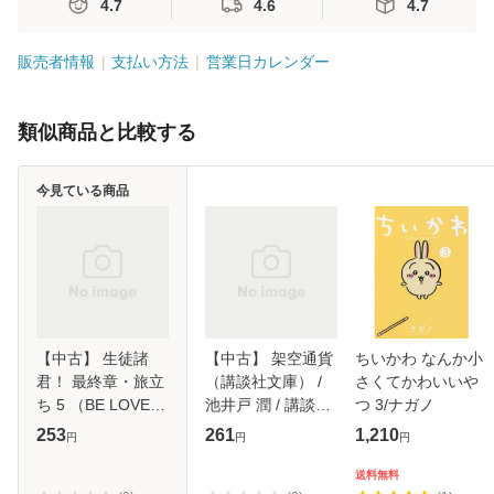
4.7
4.6
4.7
販売者情報
支払い方法
営業日カレンダー
類似商品と比較する
今見ている商品
【中古】 生徒諸
【中古】 架空通貨
ちいかわ なんか小
君！ 最終章・旅立
（講談社文庫） /
さくてかわいいや
ち 5 （BE LOVE
池井戸 潤 / 講談社
つ 3/ナガノ
KC） / 庄司 陽子 /
[文庫]【メール便送
253
261
1,210
円
円
円
講談社 [コミック]
料無料】
【メール便送料無
送料無料