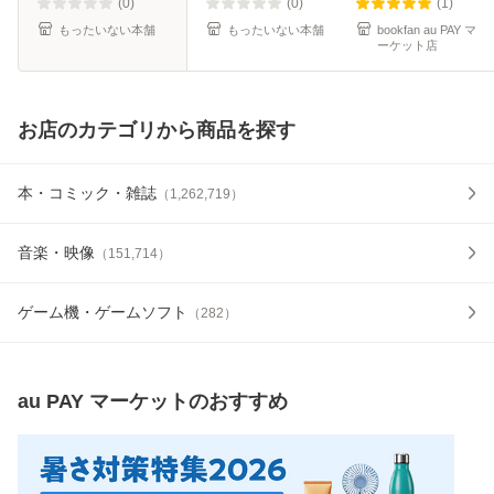
料】
(0)
(0)
(1)
もったいない本舗
もったいない本舗
bookfan au PAY マ
ーケット店
お店のカテゴリから商品を探す
本・コミック・雑誌
（
1,262,719
）
音楽・映像
（
151,714
）
ゲーム機・ゲームソフト
（
282
）
au PAY マーケット
のおすすめ