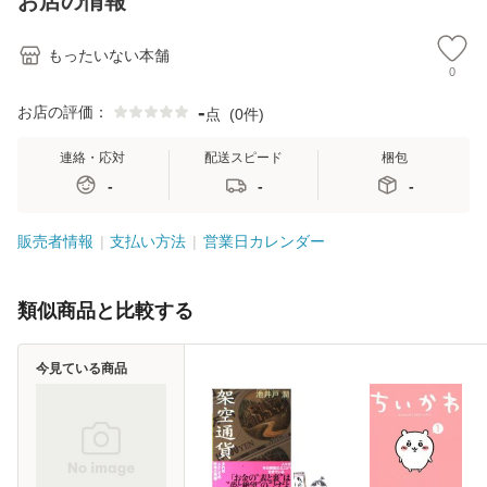
お店の情報
堂 [単行
料無料】
もったいない本舗
0
-
お店の評価：
点
(
0件
)
連絡・応対
配送スピード
梱包
-
-
-
販売者情報
支払い方法
営業日カレンダー
類似商品と比較する
今見ている商品