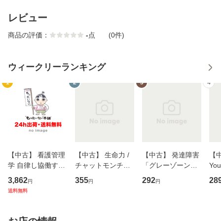
レビュー
商品の評価：
-
点
(0件)
ウィークリーランキング
1
2
3
4
【中古】 看護管理
【中古】 生命力 /
【中古】 発達障害
【中
学 自律し協働する
チャットモンチー /
「グレーゾーン」
You
専門職の看護マネ
キューンレコード
その正しい理解と
のがか
3,862
355
292
28
円
円
円
ジメントスキル 改
[CD]【メール便送
克服法 (SB新書 57
【
送料無料
訂第3版 (看護学テ
料無料】
2) / 岡田尊司 / Ｓ
料
キストNiCE) / 手島
Ｂクリエイティブ
恵 藤本幸三 / 南江
[新書]【メール便送