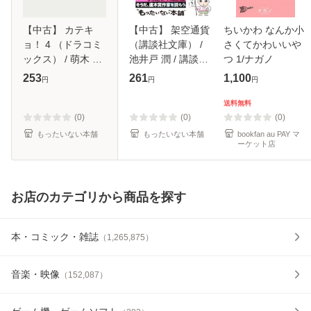
【中古】 カテキ
【中古】 架空通貨
ちいかわ なんか小
ョ！ 4 （ドラコミ
（講談社文庫） /
さくてかわいいや
ックス） / 萌木 ゆ
池井戸 潤 / 講談社
つ 1/ナガノ
う / コアマガジン
[文庫]【メール便送
253
261
1,100
円
円
円
[コミック]【メール
料無料】
便送料無料】
送料無料
(0)
(0)
(0)
もったいない本舗
もったいない本舗
bookfan au PAY マ
ーケット店
お店のカテゴリから商品を探す
本・コミック・雑誌
（
1,265,875
）
音楽・映像
（
152,087
）