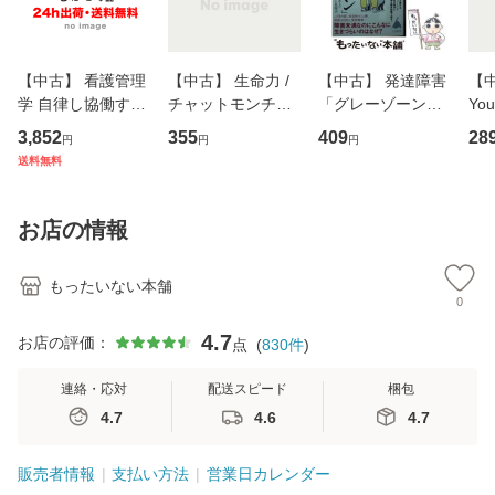
【中古】 看護管理
【中古】 生命力 /
【中古】 発達障害
【中
学 自律し協働する
チャットモンチー /
「グレーゾーン」
You
専門職の看護マネ
キューンレコード
その正しい理解と
のがか
3,852
355
409
28
円
円
円
ジメントスキル 改
[CD]【メール便送
克服法 (SB新書 57
【
送料無料
訂第3版 (看護学テ
料無料】
2) / 岡田尊司 / Ｓ
料
キストNiCE) / 手島
Ｂクリエイティブ
恵 藤本幸三 / 南江
[新書]【メール便送
お店の情報
堂 [単行
料無料】
もったいない本舗
0
4.7
お店の評価：
点
(
830
件
)
連絡・応対
配送スピード
梱包
4.7
4.6
4.7
販売者情報
支払い方法
営業日カレンダー