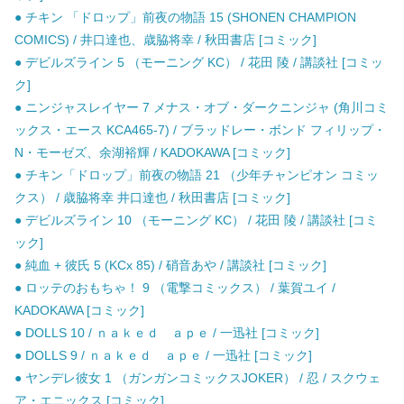
● チキン 「ドロップ」前夜の物語 15 (SHONEN CHAMPION
COMICS) / 井口達也、歳脇将幸 / 秋田書店 [コミック]
● デビルズライン 5 （モーニング KC） / 花田 陵 / 講談社 [コミッ
ク]
● ニンジャスレイヤー 7 メナス・オブ・ダークニンジャ (角川コミ
ックス・エース KCA465-7) / ブラッドレー・ボンド フィリップ・
N・モーゼズ、余湖裕輝 / KADOKAWA [コミック]
● チキン「ドロップ」前夜の物語 21 （少年チャンピオン コミッ
クス） / 歳脇将幸 井口達也 / 秋田書店 [コミック]
● デビルズライン 10 （モーニング KC） / 花田 陵 / 講談社 [コミ
ック]
● 純血 + 彼氏 5 (KCx 85) / 硝音あや / 講談社 [コミック]
● ロッテのおもちゃ！ 9 （電撃コミックス） / 葉賀ユイ /
KADOKAWA [コミック]
● DOLLS 10 / ｎａｋｅｄ ａｐｅ / 一迅社 [コミック]
● DOLLS 9 / ｎａｋｅｄ ａｐｅ / 一迅社 [コミック]
● ヤンデレ彼女 1 （ガンガンコミックスJOKER） / 忍 / スクウェ
ア・エニックス [コミック]