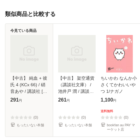
類似商品と比較する
今見ている商品
【中古】 純血 + 彼
【中古】 架空通貨
ちいかわ なんか小
氏 4 (KCx 66) / 硝
（講談社文庫） /
さくてかわいいや
音あや / 講談社 [コ
池井戸 潤 / 講談社
つ 1/ナガノ
ミック]【メール便
[文庫]【メール便送
291
261
1,100
円
円
円
送料無料】
料無料】
送料無料
(0)
(0)
(0)
もったいない本舗
もったいない本舗
bookfan au PAY マ
ーケット店