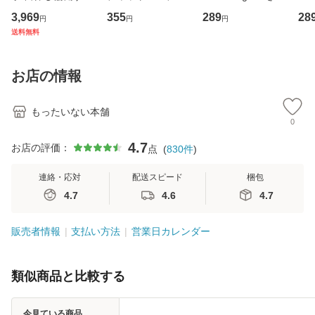
専門職の看護マネ
キューンレコード
のがかり / [CD]
産限
3,969
355
289
28
円
円
円
ジメントスキル 改
[CD]【メール便送
【メール便送料無
翔太
送料無料
訂第3版 (看護学テ
料無料】
料】
[C
キストNiCE) / 手島
料
恵 藤本幸三 / 南江
お店の情報
堂 [単行
もったいない本舗
0
4.7
お店の評価：
点
(
830
件
)
連絡・応対
配送スピード
梱包
4.7
4.6
4.7
販売者情報
支払い方法
営業日カレンダー
類似商品と比較する
今見ている商品