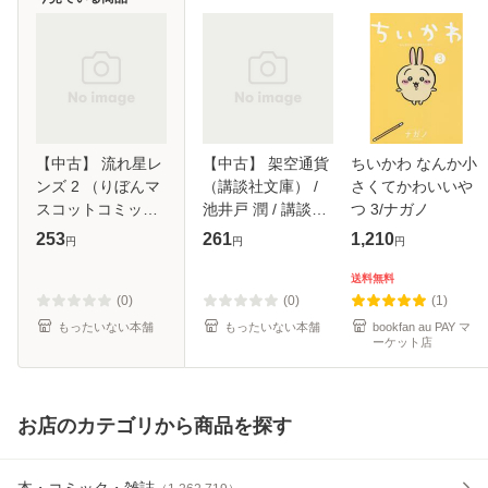
【中古】 流れ星レ
【中古】 架空通貨
ちいかわ なんか小
ンズ 2 （りぼんマ
（講談社文庫） /
さくてかわいいや
スコットコミック
池井戸 潤 / 講談社
つ 3/ナガノ
ス） / 村田 真優 /
[文庫]【メール便送
253
261
1,210
円
円
円
集英社 [コミック]
料無料】
【メール便送料無
送料無料
料】
(0)
(0)
(1)
もったいない本舗
もったいない本舗
bookfan au PAY マ
ーケット店
お店のカテゴリから商品を探す
本・コミック・雑誌