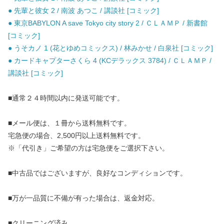
● 先輩と彼女 2 / 南波 あつこ / 講談社 [コミック]
● 東京BABYLON A save Tokyo city story 2 / ＣＬＡＭＰ / 新書館
[コミック]
● うそカノ 1 (花とゆめコミックス) / 林みかせ / 白泉社 [コミック]
● カードキャプターさくら 4 (KCデラックス 3784) / ＣＬＡＭＰ /
講談社 [コミック]
■通常２４時間以内に発送可能です。
■メール便は、１冊から送料無料です。
宅急便の場合、2,500円以上送料無料です。
※「代引き」ご希望の方は宅急便をご選択下さい。
■中古品ではございますが、良好なコンディションです。
■万が一品質に不備が有った場合は、返金対応。
■クリーニング済み。