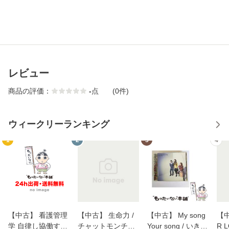
レビュー
商品の評価：
-
点
(0件)
ウィークリーランキング
1
2
3
4
【中古】 看護管理
【中古】 生命力 /
【中古】 My song
【中
学 自律し協働する
チャットモンチー /
Your song / いきも
R 