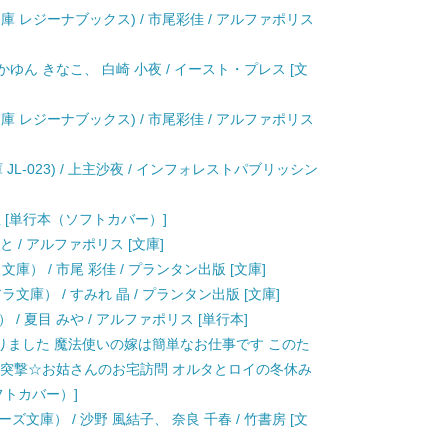
庫 レジーナブックス) / 市尾彩佳 / アルファポリス
かゆん きなこ、 白崎 小夜 / イースト・プレス [文
庫 レジーナブックス) / 市尾彩佳 / アルファポリス
L-023) / 上主沙夜 / インフォレストパブリッシン
迅社 [単行本（ソフトカバー）]
と / アルファポリス [文庫]
） / 市尾 彩佳 / プランタン出版 [文庫]
文庫） / すみれ 晶 / プランタン出版 [文庫]
/ 夏目 みや / アルファポリス [単行本]
りました 魔法使いの嫁は簡単なお仕事です このた
 突撃☆お姑さんのお宅訪問 オルタとロイの冬休み
ソフトカバー）]
文庫） / 沙野 風結子、 奈良 千春 / 竹書房 [文