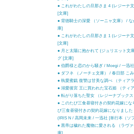
● これがわたしの旦那さま 4 (レジーナ文
[文庫]
● 背徳騎士の深愛 （ソーニャ文庫） / な
庫]
● これがわたしの旦那さま 1 (レジーナ文
[文庫]
● 月と太陽に抱かれて (ジュリエット文庫 J
グ [文庫]
● 伯爵様と恋のから騒ぎ / Moegi / 一
● ダフネ （ノーチェ文庫） / 春日部 こみ
● 執愛蜜戯 復讐は甘美な調べ （ティアラ文庫
● 溺愛後宮 王に買われた宝石姫 （ティアラ
● 転がり落ちた聖女 （レジーナブックス） 
● このたび三食昼寝付きの契約花嫁にな
び三食昼寝付きの契約花嫁になりました
(IRIS N / 高岡未来 / 一迅社 [単行本（
● 黒帝は穢れた魔物に愛される （ラヴァーズ
庫]