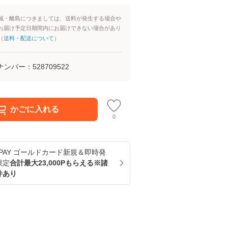
域・離島につきましては、送料が発生する場合や
お届け予定日期間内にお届けできない場合があり
（
送料・配送について
）
ナンバー：
528709522
かごに入れる
0
u PAY ゴールドカード新規＆即時発
限定
合計最大23,000Pもらえる※諸
件あり