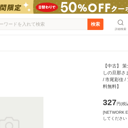
検索
詳細検索
【中古】 
しの旦那さま
/ 市尾彩佳 
料無料】
327
円(
税
[NETWOR
してください