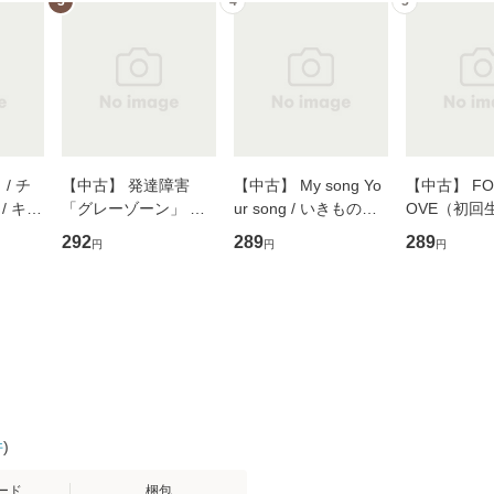
3
4
5
/ チ
【中古】 発達障害
【中古】 My song Yo
【中古】 FOR
/ キュ
「グレーゾーン」 そ
ur song / いきものが
OVE（初回
D]
の正しい理解と克服法
かり / [CD]【メール便
盤） / 清水
292
289
289
円
円
円
無料】
(SB新書 572) / 岡田尊
送料無料】
ミリヤ / [CD]【メール
司 / ＳＢクリエイティ
便送料無料
ブ [新書]【メール便送
料無料】
件
)
ード
梱包