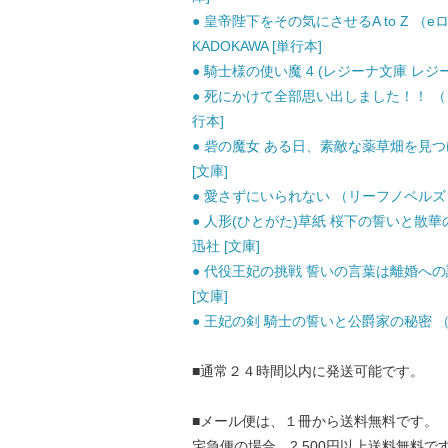
● 皇帝陛下をその気にさせるA to Z （e
KADOKAWA [単行本]
● 騎士様の使い魔 4 (レジーナ文庫 レジー
● 死にかけて全部思い出しました！！ （レ
行本]
● 砦の魔女 ある日、素敵な薬草畑を見つけ
[文庫]
● 愛さずにいられない （リーフノベルズ） /
● 人形(ひとがた)草紙 桜下の誓いと散華の絆 
迅社 [文庫]
● 代役王妃の挑戦 誓いの言葉は離婚への誘
[文庫]
● 王妃の剣 騎士の誓いと公爵家の秘密 （一
■通常２４時間以内に発送可能です。
■メール便は、１冊から送料無料です。
宅急便の場合、2,500円以上送料無料で