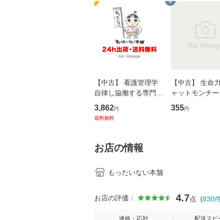
1
2
【中古】 看護管理学
【中古】 生命力 
自律し協働する専門職
ャットモンチー 
の看護マネジメントス
ーンレコード [C
3,862
355
円
円
キル 改訂第3版 (看護
【メール便送料
送料無料
学テキストNiCE) / 手
島恵 藤本幸三 / 南江
堂 [単行
お店の情報
もったいない本舗
4.7
お店の評価：
点
(
830
連絡・応対
配送スピ