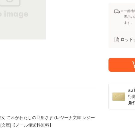
※一部地
表示の
ます。
ロット
a
行
条
女 これがわたしの旦那さま (レジーナ文庫 レジー
ス [文庫]【メール便送料無料】