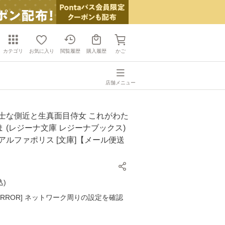
カテゴリ
お気に入り
閲覧履歴
購入履歴
かご
店舗メニュー
策士な側近と生真面目侍女 これがわた
 (レジーナ文庫 レジーナブックス)
/ アルファポリス [文庫]【メール便送
込
)
K ERROR] ネットワーク周りの設定を確認