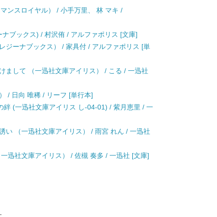
ロマンスロイヤル） / 小手万里、 林 マキ /
ナブックス) / 村沢侑 / アルファポリス [文庫]
ジーナブックス） / 家具付 / アルファポリス [単
まして （一迅社文庫アイリス） / こる / 一迅社
 日向 唯稀 / リーフ [単行本]
(一迅社文庫アイリス し-04-01) / 紫月恵里 / 一
い （一迅社文庫アイリス） / 雨宮 れん / 一迅社
迅社文庫アイリス） / 佐槻 奏多 / 一迅社 [文庫]
す。