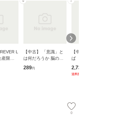
6
7
8
EVER L
【中古】 「意識」と
【中古】 耳をすませ
【中古】
生産限定
は何だろうか 脳の来
ば 〈2枚組〉 [DVD] /
も2時間
翔太×加藤
歴、知覚の錯誤 （講
ブエナ・ビスタ・ホー
めるよう
289
2,735
253
円
円
円
談社現代新書） / 下条
ム・エンターテイメン
計超入門！
送料無料
】
信輔 / 講談社 [新書]
ト [DVD]【メール便送
隆 / 高
【メール便送料無料】
料無料】
（ソフト
【メール
0