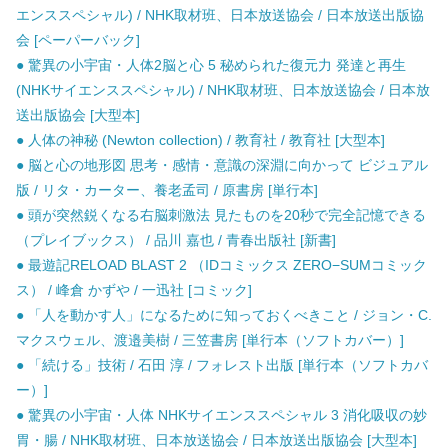
エンススペシャル) / NHK取材班、日本放送協会 / 日本放送出版協
会 [ペーパーバック]
● 驚異の小宇宙・人体2脳と心 5 秘められた復元力 発達と再生
(NHKサイエンススペシャル) / NHK取材班、日本放送協会 / 日本放
送出版協会 [大型本]
● 人体の神秘 (Newton collection) / 教育社 / 教育社 [大型本]
● 脳と心の地形図 思考・感情・意識の深淵に向かって ビジュアル
版 / リタ・カーター、養老孟司 / 原書房 [単行本]
● 頭が突然鋭くなる右脳刺激法 見たものを20秒で完全記憶できる
（プレイブックス） / 品川 嘉也 / 青春出版社 [新書]
● 最遊記RELOAD BLAST 2 （IDコミックス ZERO−SUMコミック
ス） / 峰倉 かずや / 一迅社 [コミック]
● 「人を動かす人」になるために知っておくべきこと / ジョン・C.
マクスウェル、渡邉美樹 / 三笠書房 [単行本（ソフトカバー）]
● 「続ける」技術 / 石田 淳 / フォレスト出版 [単行本（ソフトカバ
ー）]
● 驚異の小宇宙・人体 NHKサイエンススペシャル 3 消化吸収の妙
胃・腸 / NHK取材班、日本放送協会 / 日本放送出版協会 [大型本]