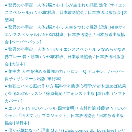
● 驚異の小宇宙・人体2脳と心 1 心が生まれた惑星 進化 (サイエン
ススペシャル) / NHK取材班、日本放送協会 / 日本放送出版協会 [大
型本]
● 驚異の小宇宙・人体2脳と心 3 人生をつむぐ臓器 記憶 (NHKサイ
エンススペシャル) / NHK取材班、日本放送協会 / 日本放送出版協
会 [ペーパーバック]
● 驚異の小宇宙・人体 NHKサイエンススペシャル 5 なめらかな連
携プレー 骨・筋肉 / NHK取材班、日本放送協会 / 日本放送出版協
会 [大型本]
● 集中力 人生を決める最強の力 / セロン・Q.デュモン、ハーパー
保子 / サンマーク出版 [単行本]
● 勉強にハマる脳の作り方 脳科学と臨床心理学が合体!読めば結果
が出る35のレッスン / 篠原菊紀 / フォレスト出版 [単行本（ソフト
カバー）]
● エジプト (NHKスペシャル 四大文明) / 吉村作治 後藤健 NHKスペ
シャル「四大文明」プロジェクト、日本放送協会 / 日本放送出版
協会 [単行本]
● 僕が花嫁になった理由 (わけ) (Daito comics BL (boys love) シリ