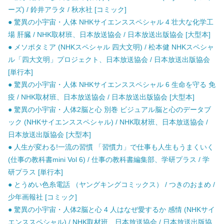
ーズ) / 鈴井アラタ / 秋水社 [コミック]
● 驚異の小宇宙・人体 NHKサイエンススペシャル 4 壮大な化学工
場 肝臓 / NHK取材班、日本放送協会 / 日本放送出版協会 [大型本]
● メソポタミア (NHKスペシャル 四大文明) / 松本健 NHKスペシャ
ル「四大文明」プロジェクト、日本放送協会 / 日本放送出版協会
[単行本]
● 驚異の小宇宙・人体 NHKサイエンススペシャル 6 生命を守る 免
疫 / NHK取材班、日本放送協会 / 日本放送出版協会 [大型本]
● 驚異の小宇宙・人体2脳と心 別巻 ビジュアル脳と心のデータブ
ック (NHKサイエンススペシャル) / NHK取材班、日本放送協会 /
日本放送出版協会 [大型本]
● 人生が変わる!一流の習慣 「習慣力」で仕事も人生もうまくいく
(仕事の教科書mini Vol 6) / 仕事の教科書編集部、学研プラス / 学
研プラス [単行本]
● とうめい色糸電話 （ヤングキングコミックス） / つきのおまめ /
少年画報社 [コミック]
● 驚異の小宇宙・人体2脳と心 4 人はなぜ愛するか 感情 (NHKサイ
エンススペシャル) / NHK取材班、日本放送協会 / 日本放送出版協