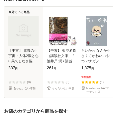
今見ている商品
【中古】 驚異の小
【中古】 架空通貨
ちいかわ なんか小
宇宙・人体2脳と心
（講談社文庫） /
さくてかわいいや
6 果てしなき脳宇
池井戸 潤 / 講談社
つ 7/ナガノ
宙 無意識と創造性
[文庫]【メール便送
337
261
1,375
円
円
円
(NHKサイエンスス
料無料】
ペシャル) / NHK取
送料無料
材班、日本放送協
(0)
(0)
(1)
会 / 日本
もったいない本舗
もったいない本舗
bookfan au PAY マ
ーケット店
お店のカテゴリから商品を探す