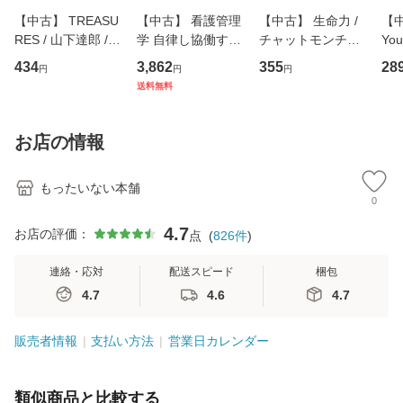
【中古】 TREASU
【中古】 看護管理
【中古】 生命力 /
【中
RES / 山下達郎 /
学 自律し協働する
チャットモンチー /
You
イーストウエス
専門職の看護マネ
キューンレコード
のがか
434
3,862
355
28
円
円
円
ト・ジャパン [CD]
ジメントスキル 改
[CD]【メール便送
【
送料無料
【メール便送料無
訂第3版 (看護学テ
料無料】
料
料】
キストNiCE) / 手島
恵 藤本幸三 / 南江
お店の情報
堂 [単行
もったいない本舗
0
4.7
お店の評価：
点
(
826
件
)
連絡・応対
配送スピード
梱包
4.7
4.6
4.7
販売者情報
支払い方法
営業日カレンダー
類似商品と比較する