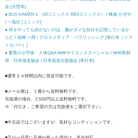
会 [大型本]
● BUS GAMER 1 （IDコミックス REXコミックス） / 峰倉 かずや
/ 一迅社 [コミック]
● 何をやっても続かないのは、脳がダメな自分を記憶しているか
らだ / 岩崎 一郎 / クロスメディア・パブリッシング [単行本（ソフ
トカバー）]
● 驚異の小宇宙・人体Q&A NHKサイエンススペシャル / NHK取材
班、日本放送協会 / 日本放送出版協会 [単行本]
■通常２４時間以内に発送可能です。
■メール便は、１冊から送料無料です。
宅急便の場合、2,500円以上送料無料です。
※「代引き」ご希望の方は宅急便をご選択下さい。
■中古品ではございますが、良好なコンディションです。
■万が一品質に不備が有った場合は、返金対応。