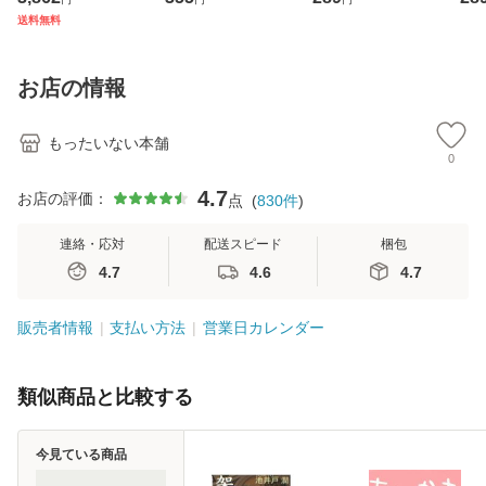
ジメントスキル 改
[CD]【メール便送
【メール便送料無
翔太
送料無料
訂第3版 (看護学テ
料無料】
料】
[C
キストNiCE) / 手島
料
恵 藤本幸三 / 南江
お店の情報
堂 [単行
もったいない本舗
0
4.7
お店の評価：
点
(
830
件
)
連絡・応対
配送スピード
梱包
4.7
4.6
4.7
販売者情報
支払い方法
営業日カレンダー
類似商品と比較する
今見ている商品