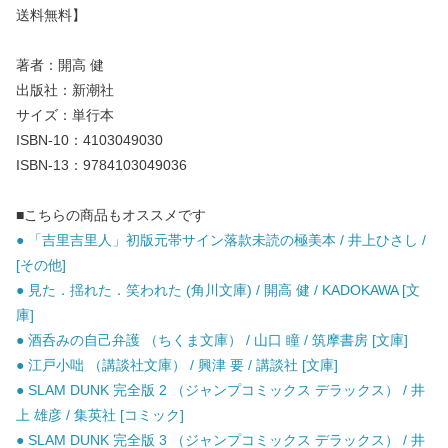
送料無料】
著者：開高 健
出版社：新潮社
サイズ：単行本
ISBN-10：4103049030
ISBN-13：9784103049036
■こちらの商品もオススメです
● 「吉里吉里人」初版元帯サイン落款未読の極美本 / 井上ひさし /
[その他]
● 見た．揺れた．笑われた (角川文庫) / 開高 健 / KADOKAWA [文
庫]
● 酒呑みの自己弁護 （ちくま文庫） / 山口 瞳 / 筑摩書房 [文庫]
● 江戸小咄 （講談社文庫） / 興津 要 / 講談社 [文庫]
● SLAM DUNK 完全版 2 （ジャンプコミックス デラックス） / 井
上 雄彦 / 集英社 [コミック]
● SLAM DUNK 完全版 3 （ジャンプコミックス デラックス） / 井