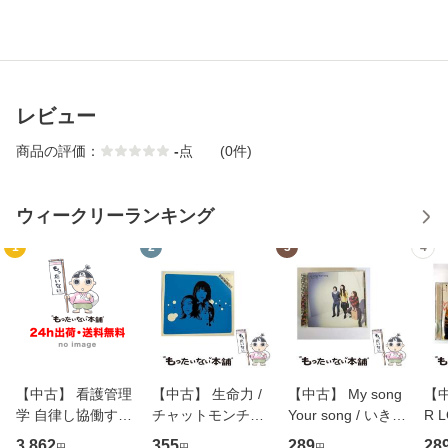
レビュー
商品の評価：
-
点
(0件)
ウィークリーランキング
1
2
3
4
【中古】 看護管理
【中古】 生命力 /
【中古】 My song
【中
学 自律し協働する
チャットモンチー /
Your song / いきも
R 
専門職の看護マネ
キューンレコード
のがかり / [CD]
産限
3,862
355
289
28
円
円
円