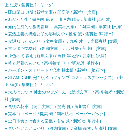
上 雄彦 / 集英社 [コミック]
● 開口閉口 改版 (新潮文庫) / 開高健 / 新潮社 [文庫]
● わが性と生 / 瀬戸内 寂聴、 瀬戸内 晴美 / 新潮社 [単行本]
● 知的な痴的な教養講座 （集英社文庫） / 開高 健 / 集英社 [文庫]
● 麦酒主義の構造とその応用力学 / 椎名 誠 / 集英社 [単行本]
● 食通知ったかぶり （文春文庫） / 丸谷 才一 / 文藝春秋 [文庫]
● マンボウ交友録 （新潮文庫） / 北 杜夫 / 新潮社 [文庫]
● 原色の街 驟雨 (新潮文庫) / 吉行 淳之介 / 新潮社 [文庫]
● 粋と野暮のあいだ / 高橋義孝 / PHP研究所 [単行本]
● バーボン・ストリート / 沢木 耕太郎 / 新潮社 [単行本]
● SLAM DUNK 完全版 4 （ジャンプ コミックスデラックス） / 井
上 雄彦 / 集英社 [コミック]
● 大人のしつけ 紳士のやせがまん （新潮文庫） / 高橋 義孝 / 新潮
社 [文庫]
● 食後の花束 （角川文庫） / 開高 健 / 角川書店 [文庫]
● 完本白いページ / 開高 健 / 潮出版社 [ペーパーバック]
● 全日本食えば食える図鑑 / 椎名 誠 / 新潮社 [単行本]
● 言いたいことばかり （新潮文庫） / 高橋 義孝 / 新潮社 [文庫]