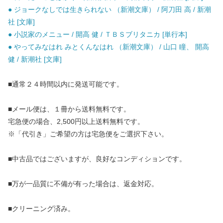
● ジョークなしでは生きられない （新潮文庫） / 阿刀田 高 / 新潮
社 [文庫]
● 小説家のメニュー / 開高 健 / ＴＢＳブリタニカ [単行本]
● やってみなはれ みとくんなはれ （新潮文庫） / 山口 瞳、 開高
健 / 新潮社 [文庫]
■通常２４時間以内に発送可能です。
■メール便は、１冊から送料無料です。
宅急便の場合、2,500円以上送料無料です。
※「代引き」ご希望の方は宅急便をご選択下さい。
■中古品ではございますが、良好なコンディションです。
■万が一品質に不備が有った場合は、返金対応。
■クリーニング済み。