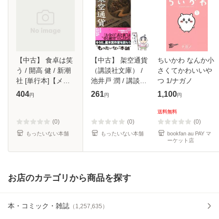
【中古】 食卓は笑
【中古】 架空通貨
ちいかわ なんか小
う / 開高 健 / 新潮
（講談社文庫） /
さくてかわいいや
社 [単行本]【メー
池井戸 潤 / 講談社
つ 1/ナガノ
ル便送料無料】
[文庫]【メール便送
404
261
1,100
円
円
円
料無料】
送料無料
(0)
(0)
(0)
もったいない本舗
もったいない本舗
bookfan au PAY マ
ーケット店
お店のカテゴリから商品を探す
本・コミック・雑誌
（
1,257,635
）