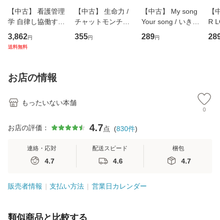
【中古】 看護管理
【中古】 生命力 /
【中古】 My song
【中
学 自律し協働する
チャットモンチー /
Your song / いきも
R 
専門職の看護マネ
キューンレコード
のがかり / [CD]
産限
3,862
355
289
28
円
円
円
ジメントスキル 改
[CD]【メール便送
【メール便送料無
翔太
送料無料
訂第3版 (看護学テ
料無料】
料】
[C
キストNiCE) / 手島
料
恵 藤本幸三 / 南江
お店の情報
堂 [単行
もったいない本舗
0
4.7
お店の評価：
点
(
830
件
)
連絡・応対
配送スピード
梱包
4.7
4.6
4.7
販売者情報
支払い方法
営業日カレンダー
類似商品と比較する