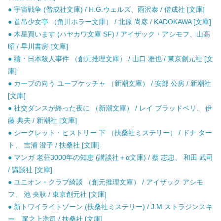
● 宇宙戦争 (偕成社文庫) / H.G.ウェルズ、雨沢泰 / 偕成社 [文庫]
● 首吊少女亭 （角川ホラー文庫） / 北原 尚彦 / KADOKAWA [文庫]
● 木星買います (ハヤカワ文庫 SF) / アイザック・アシモフ、山高
昭 / 早川書房 [文庫]
● 續・日本殺人事件 （創元推理文庫） / 山口 雅也 / 東京創元社 [文
庫]
● カーブの向う ユープケッチャ （新潮文庫） / 安部 公房 / 新潮社
[文庫]
● 社交ダンスが終った夜に （新潮文庫） / レイ ブラッドベリ、 伊
藤 典夫 / 新潮社 [文庫]
● シークレット・ヒストリー 下 （扶桑社ミステリー） / ドナ ター
ト、 吉浦 澄子 / 扶桑社 [文庫]
● マンガ 老荘3000年の知恵 (講談社＋α文庫) / 蔡 志忠、 和田 武司
/ 講談社 [文庫]
● ユニオン・クラブ綺談 （創元推理文庫） / アイザック アシモ
フ、 池 央耿 / 東京創元社 [文庫]
● 新トワイライトゾーン (扶桑社ミステリー) / J.M.ストラジンスキ
ー、尾之上浩司 / 扶桑社 [文庫]