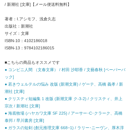
/ 新潮社 [文庫]【メール便送料無料】
著者：I.アシモフ、浅倉久志
出版社：新潮社
サイズ：文庫
ISBN-10：4102186018
ISBN-13：9784102186015
■こちらの商品もオススメです
● コンビニ人間 （文春文庫） / 村田 沙耶香 / 文藝春秋 [ペーパーバ
ック]
● 若きウェルテルの悩み 改版 (新潮文庫) / ゲーテ、高橋 義孝 / 新
潮社 [文庫]
● クリスティ短編集 1 改版 (新潮文庫 ク-3-2) / クリスティ、井上
宗次 / 新潮社 [文庫]
● 海底牧場 (ハヤカワ文庫 SF 225) / アーサー･C･クラーク、高橋
泰邦 / 早川書房 [文庫]
● ガラスの短剣 (創元推理文庫 668−1) / ラリー･ニーヴン、厚木淳