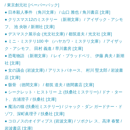
/ 東京創元社 [ペーパーバック]
● 日本殺人事件 （角川文庫） / 山口 雅也 / 角川書店 [文庫]
● クリスマス12のミステリー （新潮文庫） / アイザック・アシモ
フ、 池 央耿 / 新潮社 [文庫]
● デスマスク展示会 (光文社文庫) / 都筑道夫 / 光文社 [文庫]
● ミニ・ミステリ100 中 （ハヤカワ・ミステリ文庫） / アイザッ
ク・アシモフ、 田村 義進 / 早川書房 [文庫]
● 恐竜物語 （新潮文庫） / レイ・ブラッドベリ、 伊藤 典夫 / 新潮
社 [文庫]
● 女の議会 (岩波文庫) / アリストパネース、 村川 堅太郎 / 岩波書
店 [文庫]
● 骸骨 （徳間文庫） / 都筑 道夫 / 徳間書店 [文庫]
● シークレット・ヒストリー 上 (扶桑社ミステリー) / ドナ・ター
ト、吉浦澄子 / 扶桑社 [文庫]
● 魔法の猫 (扶桑社ミステリー) / ジャック・ダン ガードナー・ド
ゾワ、深町眞理子 / 扶桑社 [文庫]
● コロノスのオイディプス (岩波文庫) / ソポクレ ス、高津 春繁 /
岩波書店 [文庫]