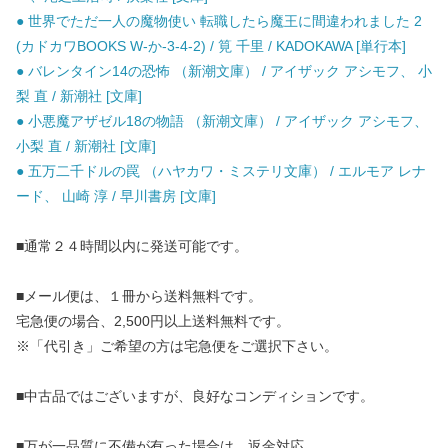
● 世界でただ一人の魔物使い 転職したら魔王に間違われました 2
(カドカワBOOKS W-か-3-4-2) / 筧 千里 / KADOKAWA [単行本]
● バレンタイン14の恐怖 （新潮文庫） / アイザック アシモフ、 小
梨 直 / 新潮社 [文庫]
● 小悪魔アザゼル18の物語 （新潮文庫） / アイザック アシモフ、
小梨 直 / 新潮社 [文庫]
● 五万二千ドルの罠 （ハヤカワ・ミステリ文庫） / エルモア レナ
ード、 山崎 淳 / 早川書房 [文庫]
■通常２４時間以内に発送可能です。
■メール便は、１冊から送料無料です。
宅急便の場合、2,500円以上送料無料です。
※「代引き」ご希望の方は宅急便をご選択下さい。
■中古品ではございますが、良好なコンディションです。
■万が一品質に不備が有った場合は、返金対応。