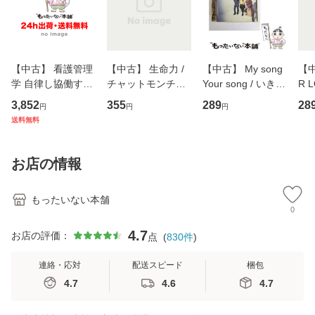
【中古】 看護管理
【中古】 生命力 /
【中古】 My song
【中
学 自律し協働する
チャットモンチー /
Your song / いきも
R 
専門職の看護マネ
キューンレコード
のがかり / [CD]
産限
3,852
355
289
28
円
円
円
ジメントスキル 改
[CD]【メール便送
【メール便送料無
翔太
送料無料
訂第3版 (看護学テ
料無料】
料】
[C
キストNiCE) / 手島
料
恵 藤本幸三 / 南江
お店の情報
堂 [単行
もったいない本舗
0
4.7
お店の評価：
点
(
830
件
)
連絡・応対
配送スピード
梱包
4.7
4.6
4.7