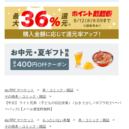
au PAY マーケット
>
本・コミック・雑誌
>
その他本・コミック・雑誌
>
【中古】 ライト兄弟 （子どもの伝記全集） / おき たかし / ポプラ社 [ペーパ
ーバック]【メール便送料無料】
au PAY マーケット
>
もったいない本舗
>
本・コミック・雑誌
>
その他本・コミック・雑誌
>