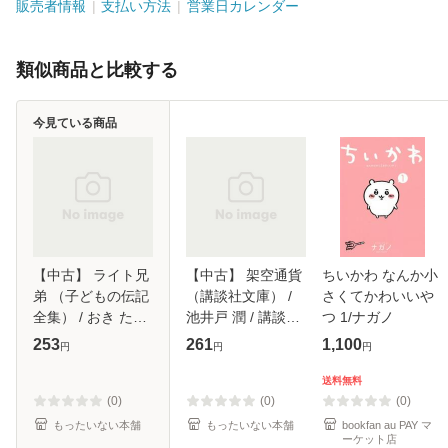
販売者情報
支払い方法
営業日カレンダー
類似商品と比較する
今見ている商品
【中古】 ライト兄
【中古】 架空通貨
ちいかわ なんか小
弟 （子どもの伝記
（講談社文庫） /
さくてかわいいや
全集） / おき たか
池井戸 潤 / 講談社
つ 1/ナガノ
し / ポプラ社 [ペー
[文庫]【メール便送
253
261
1,100
円
円
円
パーバック]【メー
料無料】
ル便送料無料】
送料無料
(0)
(0)
(0)
もったいない本舗
もったいない本舗
bookfan au PAY マ
ーケット店