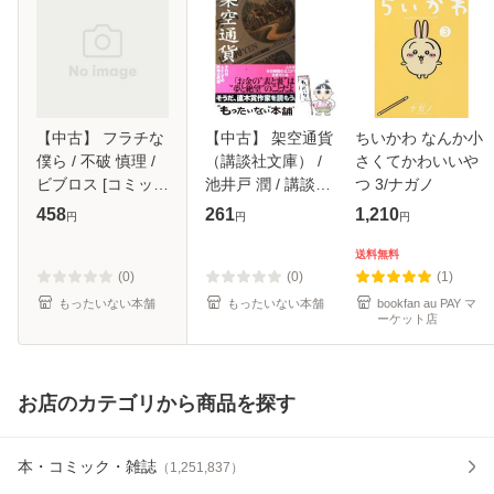
【中古】 フラチな
【中古】 架空通貨
ちいかわ なんか小
僕ら / 不破 慎理 /
（講談社文庫） /
さくてかわいいや
ビブロス [コミッ
池井戸 潤 / 講談社
つ 3/ナガノ
ク]【メール便送料
[文庫]【メール便送
458
261
1,210
円
円
円
無料】
料無料】
送料無料
(0)
(0)
(1)
もったいない本舗
もったいない本舗
bookfan au PAY マ
ーケット店
お店のカテゴリから商品を探す
本・コミック・雑誌
（
1,251,837
）