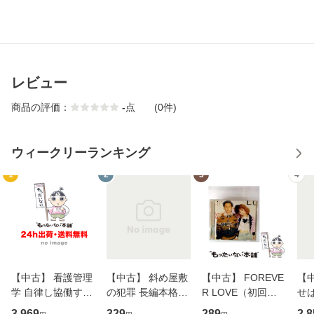
レビュー
商品の評価：
-
点
(0件)
ウィークリーランキング
1
2
3
4
【中古】 看護管理
【中古】 斜め屋敷
【中古】 FOREVE
【
学 自律し協働する
の犯罪 長編本格推
R LOVE（初回生
せば
専門職の看護マネ
理小説 (光文社文
産限定盤） / 清水
VD
3,969
329
289
2,8