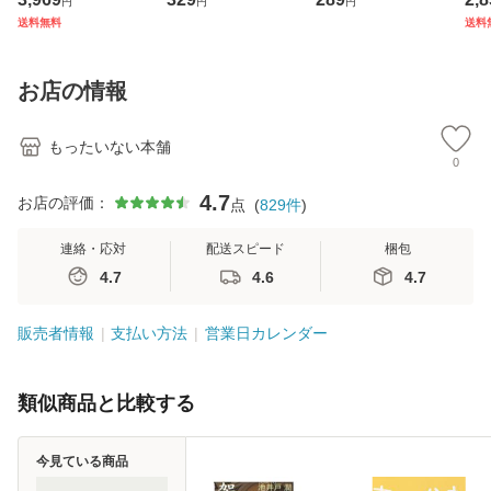
円
円
円
ジメントスキル 改
庫) / 島田荘司 / 光
翔太×加藤ミリヤ /
タ
送料無料
送料
訂第3版 (看護学テ
文社 [文庫]【メー
[CD]【メール便送
ター
キストNiCE) / 手島
ル便送料無料】
料無料】
VD
恵 藤本幸三 / 南江
料
お店の情報
堂 [単行
もったいない本舗
0
4.7
お店の評価：
点
(
829
件
)
連絡・応対
配送スピード
梱包
4.7
4.6
4.7
販売者情報
支払い方法
営業日カレンダー
類似商品と比較する
今見ている商品