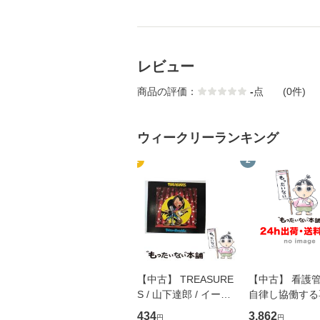
レビュー
商品の評価：
-
点
(0件)
ウィークリーランキング
1
2
【中古】 TREASURE
【中古】 看護
S / 山下達郎 / イース
自律し協働する
トウエスト・ジャパン
の看護マネジメ
434
3,862
円
円