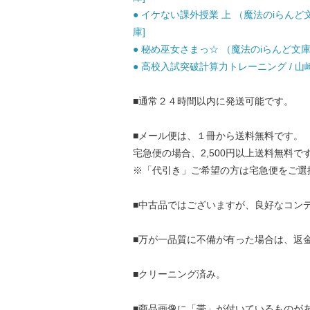
● イケない課外授業 上 （魔法のiらんど文庫
庫]
● 秘め巫女さまっ☆ （魔法のiらんど文庫） 
● 高校入試突破計算力トレーニング / 山崎 
■通常２４時間以内に発送可能です。
■メール便は、１冊から送料無料です。
宅急便の場合、2,500円以上送料無料で
※「代引き」ご希望の方は宅急便をご選
■中古品ではございますが、良好なコン
■万が一品質に不備が有った場合は、返
■クリーニング済み。
■商品画像に「帯」が付いているものが