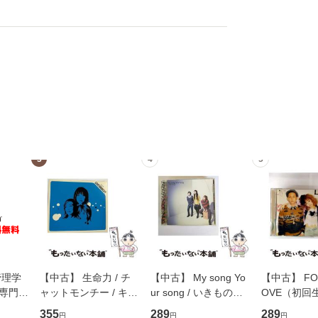
3
4
5
管理学
【中古】 生命力 / チ
【中古】 My song Yo
【中古】 FOR
専門職
ャットモンチー / キュ
ur song / いきものが
OVE（初回
ントス
ーンレコード [CD]
かり / [CD]【メール便
盤） / 清水
355
289
289
円
円
円