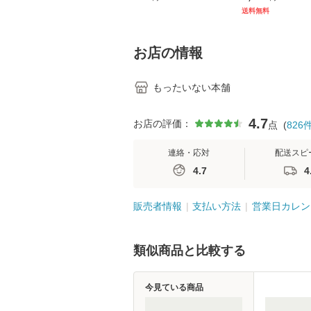
[CD]【メール便送料無
キル 改訂第3版 
送料無料
料】
学テキストNiCE)
島恵 藤本幸三 /
堂 [単行
お店の情報
もったいない本舗
4.7
お店の評価：
点
(
826
連絡・応対
配送スピ
4.7
4
販売者情報
支払い方法
営業日カレン
類似商品と比較する
今見ている商品