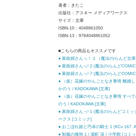
著者：きたこ
出版社：アスキー メディアワークス
サイズ：文庫
ISBN-10：4048861050
ISBN-13：9784048861052
■こちらの商品もオススメです
● 家政婦さんっ！ 1 （魔法のiらんど文庫）
● 家政婦さんっ! 2 (魔法のiらんどCOMIC
● 家政婦さんっ! 7 (魔法のiらんどCOMIC
● （仮）花嫁のやんごとなき事情 離婚し
かのう / KADOKAWA [文庫]
● （仮）花嫁のやんごとなき事情 すべて
のう / KADOKAWA [文庫]
● 家政婦さんっ! 1 (魔法のiらんどコミ
ークス [コミック]
● おこぼれ姫と円卓の騎士 1 (KCx 167. 
● 制服の微熱 1 / 湯町 深 / 小学館 [コミッ