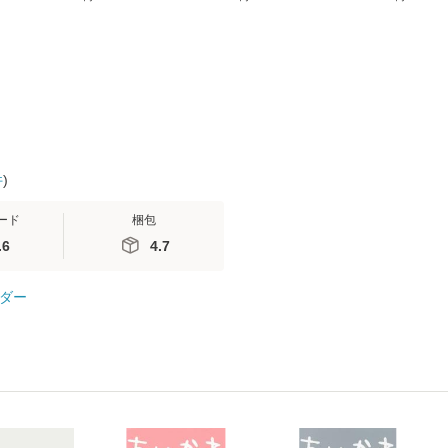
(看護
【メール便送料無料】
送料無料】
ミリヤ / [CD]【メール
 / 手
便送料無料
 南江
件
)
ード
梱包
.6
4.7
ダー