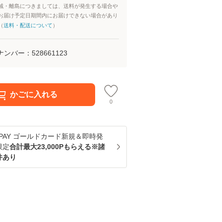
域・離島につきましては、送料が発生する場合や
お届け予定日期間内にお届けできない場合があり
（
送料・配送について
）
ナンバー：
528661123
かごに入れる
0
u PAY ゴールドカード新規＆即時発
限定
合計最大23,000Pもらえる※諸
件あり