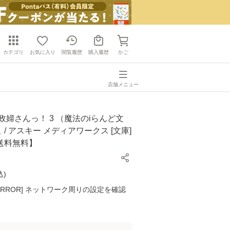
カテゴリ
お気に入り
閲覧履歴
購入履歴
かご
店舗メニュー
政婦さんっ！ 3 （魔法のiらんど文
こ / アスキー メディアワークス [文庫]
送料無料】
込
)
K ERROR] ネットワーク周りの設定を確認