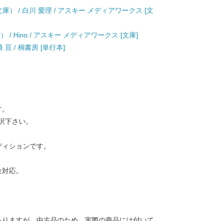
） / 白川 愛理 / アスキー メディアワークス [文
/ Hino / アスキー メディアワークス [文庫]
亘 / 桐書房 [単行本]
す。
択下さい。
ディションです。
金対応。
ありますが、中古品のため、実際の商品には付いて