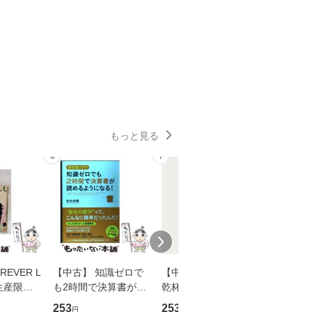
もっと見る
6
7
8
EVER L
【中古】 知識ゼロで
【中古】 ウインクで
【中古】
生産限定
も2時間で決算書が読
乾杯 (ノン・ポシェッ
春文庫） /
翔太×加藤
めるようになる！ 会
ト) / 東野圭吾 / 祥伝
文藝春秋 
253
253
262
円
円
円