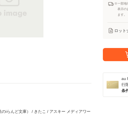
※一部地
表示の
ます。
ロット
a
行
条
のiらんど文庫） / きたこ / アスキー メディアワー