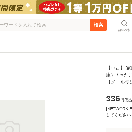
検索
詳細検索
【中古】 家
庫） / きた
【メール便
336
円(
税
[NETWOR
してください