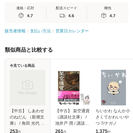
連絡・応対
配送スピード
梱包
4.7
4.6
4.7
販売者情報
支払い方法
営業日カレンダー
類似商品と比較する
今見ている商品
【中古】 しあわせ
【中古】 架空通貨
ちいかわ なんか小
のねだん （新潮文
（講談社文庫） /
さくてかわいいや
庫） / 角田 光代 /
池井戸 潤 / 講談社
つ 7/ナガノ
新潮社 [文庫]【メ
[文庫]【メール便送
253
261
1,375
円
円
円