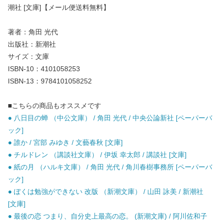
潮社 [文庫]【メール便送料無料】
著者：角田 光代
出版社：新潮社
サイズ：文庫
ISBN-10：4101058253
ISBN-13：9784101058252
■こちらの商品もオススメです
● 八日目の蝉 （中公文庫） / 角田 光代 / 中央公論新社 [ペーパーバ
ック]
● 誰か / 宮部 みゆき / 文藝春秋 [文庫]
● チルドレン （講談社文庫） / 伊坂 幸太郎 / 講談社 [文庫]
● 紙の月 （ハルキ文庫） / 角田 光代 / 角川春樹事務所 [ペーパーバ
ック]
● ぼくは勉強ができない 改版 （新潮文庫） / 山田 詠美 / 新潮社
[文庫]
● 最後の恋 つまり、自分史上最高の恋。 (新潮文庫) / 阿川佐和子