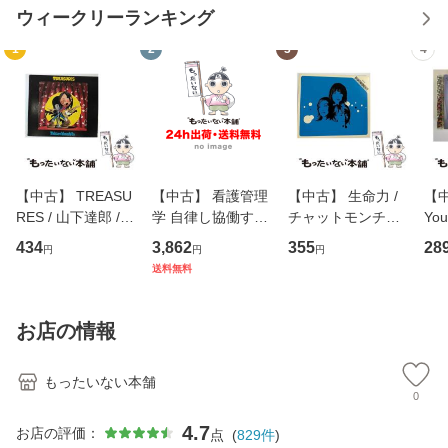
ウィークリーランキング
1
2
3
4
【中古】 TREASU
【中古】 看護管理
【中古】 生命力 /
【中
RES / 山下達郎 /
学 自律し協働する
チャットモンチー /
You
イーストウエス
専門職の看護マネ
キューンレコード
のがか
434
3,862
355
28
円
円
円
ト・ジャパン [CD]
ジメントスキル 改
[CD]【メール便送
【
送料無料
【メール便送料無
訂第3版 (看護学テ
料無料】
料
料】
キストNiCE) / 手島
恵 藤本幸三 / 南江
お店の情報
堂 [単行
もったいない本舗
0
4.7
お店の評価：
点
(
829
件
)