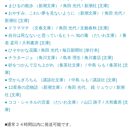
● まひるの散歩 （新潮文庫） / 角田 光代 / 新潮社 [文庫]
● おやすみ、こわい夢を見ないように （新潮文庫） / 角田 光代 /
新潮社 [文庫]
● ドラママチ （文春文庫） / 角田 光代 / 文藝春秋 [文庫]
● 自分は死なないと思っているヒトへ 知の毒 （だいわ文庫） / 養
老 孟司 / 大和書房 [文庫]
● ひそやかな花園 / 角田 光代 / 毎日新聞社 [単行本]
● ナラタージュ （角川文庫） / 島本 理生 / 角川書店 [文庫]
● 砂をつかんで立ち上がれ （集英社文庫） / 中島 らも / 集英社 [文
庫]
● 空からぎろちん （講談社文庫） / 中島 らも / 講談社 [文庫]
● 12星座の恋物語 （新潮文庫） / 角田 光代、 鏡 リュウジ / 新潮
社 [文庫]
● ココ・シャネルの言葉 （だいわ文庫） / 山口 路子 / 大和書房 [文
庫]
■通常２４時間以内に発送可能です。