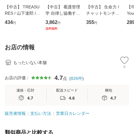
【中古】 TREASU
【中古】 看護管理
【中古】 生命力 /
【中
RES / 山下達郎 /
学 自律し協働する
チャットモンチー /
You
イーストウエス
専門職の看護マネ
キューンレコード
のがか
434
3,862
355
28
円
円
円
ト・ジャパン [CD]
ジメントスキル 改
[CD]【メール便送
【
送料無料
【メール便送料無
訂第3版 (看護学テ
料無料】
料
料】
キストNiCE) / 手島
恵 藤本幸三 / 南江
お店の情報
堂 [単行
もったいない本舗
0
4.7
お店の評価：
点
(
826
件
)
連絡・応対
配送スピード
梱包
4.7
4.6
4.7
販売者情報
支払い方法
営業日カレンダー
類似商品と比較する