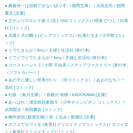
● 麻倉玲一は信頼できない語り手 （徳間文庫） / 太田忠司 / 徳間
書店 [文庫]
● 土かぶりのエレナ姫 1 (花とゆめコミックス) / 晴海 ひつじ / 白泉
社 [コミック]
● 太陽と月の鋼 1 (ビッグコミックス) / 松浦だるま / 小学館 [コミ
ック]
● ぐでたまんが / Amy / 主婦と生活社 [単行本]
● ぐでぐでぐでたまんが / Amy / 主婦と生活社 [単行本]
● ゴーストハント 1 / 小野 不由美 / メディアファクトリー [単行本
（ソフトカバー）]
● あの子に優しい世界がいい （IDコミックス） / あおのなち / 一
迅社 [コミック]
● 幻坂 （角川文庫） / 有栖川 有栖 / KADOKAWA [文庫]
● あっぱれ！浦安鉄筋家族 5 （少年チャンピオン コミックス） /
浜岡賢次 / 秋田書店 [コミック]
● 物件探偵 (新潮文庫) / 乾 くるみ / 新潮社 [文庫]
● カフェでカフィを (集英社クリエイティブコミックス) / ヨコイエ
ミ / 集英社クリエイティブ [コミック]