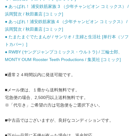
● あっぱれ！ 浦安鉄筋家族 3 （少年チャンピオン コミックス） /
浜岡賢次 / 秋田書店 [コミック]
● あっぱれ！浦安鉄筋家族 4 （少年チャンピオン コミックス） /
浜岡賢次 / 秋田書店 [コミック]
● たまたまぐでたまんが / サンリオ / 主婦と生活社 [単行本（ソフ
トカバー）]
● RWBY (ヤングジャンプコミックス・ウルトラ) / 三輪士郎、
MONTY OUM Rooster Teeth Productions / 集英社 [コミック]
■通常２４時間以内に発送可能です。
■メール便は、１冊から送料無料です。
宅急便の場合、2,500円以上送料無料です。
※「代引き」ご希望の方は宅急便をご選択下さい。
■中古品ではございますが、良好なコンディションです。
■万が一品質に不備が有った場合は、返金対応。