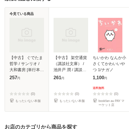
今見ている商品
【中古】 ぐでたま
【中古】 架空通貨
ちいかわ なんか小
哲学 / サンリオ /
（講談社文庫） /
さくてかわいいや
大和書房 [単行本
池井戸 潤 / 講談社
つ 1/ナガノ
（ソフトカバー）]
[文庫]【メール便送
257
261
1,100
円
円
円
【メール便送料無
料無料】
料】
送料無料
(0)
(0)
(0)
もったいない本舗
もったいない本舗
bookfan au PAY マ
ーケット店
お店のカテゴリから商品を探す