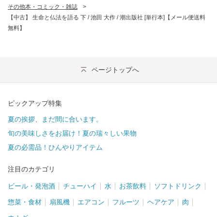
その他本・コミック・雑誌
>
【中古】 生命と仏法を語る 下 / 池田 大作 / 潮出版社 [単行本]【メール便送料
無料】
ページトップへ
ピックアップ特集
夏の挨拶、まだ間に合います。
旬の美味しさをお届け！夏の瑞々しい果物
夏の必需品！ひんやりアイテム
注目のカテゴリ
ビール・発泡酒
チューハイ
水
お茶飲料
ソフトドリンク
惣菜・食材
扇風機
エアコン
フルーツ
ヘアケア
肉