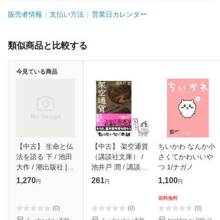
販売者情報
支払い方法
営業日カレンダー
類似商品と比較する
今見ている商品
【中古】 生命と仏
【中古】 架空通貨
ちいかわ なんか小
法を語る 下 / 池田
（講談社文庫） /
さくてかわいいや
大作 / 潮出版社 [単
池井戸 潤 / 講談社
つ 1/ナガノ
行本]【メール便送
[文庫]【メール便送
1,270
261
1,100
円
円
円
料無料】
料無料】
送料無料
(0)
(0)
(0)
もったいない本舗
もったいない本舗
bookfan au PAY マ