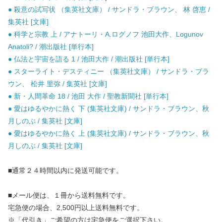
● 殺意の試写状 （集英社文庫） / サンドラ・ブラウン、 林 啓恵 /
集英社 [文庫]
● 科学と宗教 上 / アナトーリ・A.ログノフ 池田大作、Logunov
Anatoli? / 潮出版社 [単行本]
● 仏法と宇宙を語る 1 / 池田大作 / 潮出版社 [単行本]
● スターライト・デスティニー （集英社文庫） / サンドラ・ブラ
ウン、 松井 里弥 / 集英社 [文庫]
● 新・人間革命 18 / 池田 大作 / 聖教新聞社 [単行本]
● 愛はゆるやかに熱く 下 (集英社文庫) / サンドラ・ブラウン、秋
月しのぶ / 集英社 [文庫]
● 愛はゆるやかに熱く 上 (集英社文庫) / サンドラ・ブラウン、秋
月しのぶ / 集英社 [文庫]
■通常２４時間以内に発送可能です。
■メール便は、１冊から送料無料です。
宅急便の場合、2,500円以上送料無料です。
※「代引き」ご希望の方は宅急便をご選択下さい。