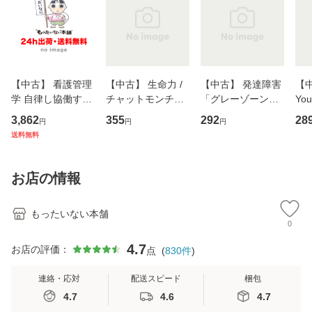
【中古】 看護管理
【中古】 生命力 /
【中古】 発達障害
【中
学 自律し協働する
チャットモンチー /
「グレーゾーン」
You
専門職の看護マネ
キューンレコード
その正しい理解と
のがか
3,862
355
292
28
円
円
円
ジメントスキル 改
[CD]【メール便送
克服法 (SB新書 57
【
送料無料
訂第3版 (看護学テ
料無料】
2) / 岡田尊司 / Ｓ
料
キストNiCE) / 手島
Ｂクリエイティブ
恵 藤本幸三 / 南江
[新書]【メール便送
お店の情報
堂 [単行
料無料】
もったいない本舗
0
4.7
お店の評価：
点
(
830
件
)
連絡・応対
配送スピード
梱包
4.7
4.6
4.7