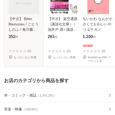
【中古】 Bitter
【中古】 架空通貨
ちいかわ なんか小
Memories / ごとう
（講談社文庫） /
さくてかわいいや
しのぶ / 角川書店
池井戸 潤 / 講談社
つ 1/ナガノ
[単行本]【メール便
[文庫]【メール便送
352
261
1,100
円
円
円
送料無料】
料無料】
送料無料
(0)
(0)
(0)
もったいない本舗
もったいない本舗
bookfan au PAY マ
ーケット店
お店のカテゴリから商品を探す
本・コミック・雑誌
（
1,241,281
）
音楽・映像
（
149,941
）