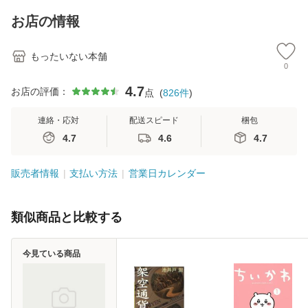
料】
キストNiCE) / 手島
恵 藤本幸三 / 南江
お店の情報
堂 [単行
もったいない本舗
0
4.7
お店の評価：
点
(
826
件
)
連絡・応対
配送スピード
梱包
4.7
4.6
4.7
販売者情報
支払い方法
営業日カレンダー
類似商品と比較する
今見ている商品