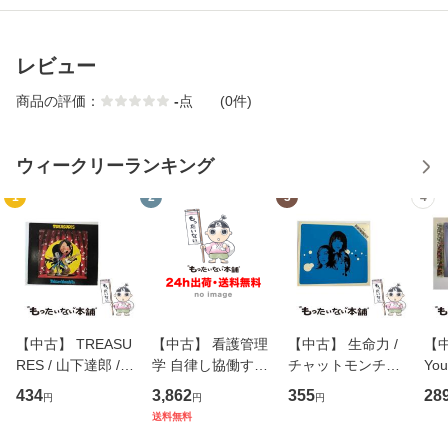
レビュー
商品の評価：
-
点
(0件)
ウィークリーランキング
1
2
3
4
【中古】 TREASU
【中古】 看護管理
【中古】 生命力 /
【中
RES / 山下達郎 /
学 自律し協働する
チャットモンチー /
You
イーストウエス
専門職の看護マネ
キューンレコード
のがか
434
3,862
355
28
円
円
円
ト・ジャパン [CD]
ジメントスキル 改
[CD]【メール便送
【
送料無料
【メール便送料無
訂第3版 (看護学テ
料無料】
料