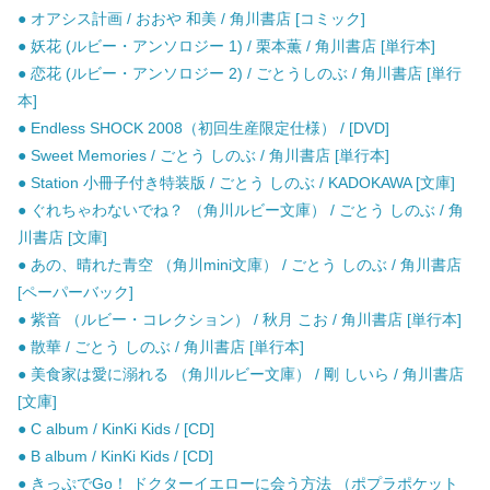
● オアシス計画 / おおや 和美 / 角川書店 [コミック]
● 妖花 (ルビー・アンソロジー 1) / 栗本薫 / 角川書店 [単行本]
● 恋花 (ルビー・アンソロジー 2) / ごとうしのぶ / 角川書店 [単行
本]
● Endless SHOCK 2008（初回生産限定仕様） / [DVD]
● Sweet Memories / ごとう しのぶ / 角川書店 [単行本]
● Station 小冊子付き特装版 / ごとう しのぶ / KADOKAWA [文庫]
● ぐれちゃわないでね？ （角川ルビー文庫） / ごとう しのぶ / 角
川書店 [文庫]
● あの、晴れた青空 （角川mini文庫） / ごとう しのぶ / 角川書店
[ペーパーバック]
● 紫音 （ルビー・コレクション） / 秋月 こお / 角川書店 [単行本]
● 散華 / ごとう しのぶ / 角川書店 [単行本]
● 美食家は愛に溺れる （角川ルビー文庫） / 剛 しいら / 角川書店
[文庫]
● C album / KinKi Kids / [CD]
● B album / KinKi Kids / [CD]
● きっぷでGo！ ドクターイエローに会う方法 （ポプラポケット