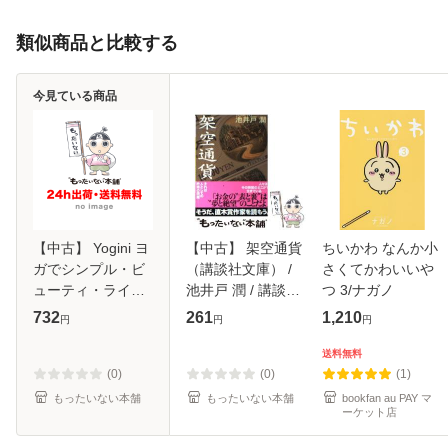
類似商品と比較する
今見ている商品
【中古】 Yogini ヨ
【中古】 架空通貨
ちいかわ なんか小
ガでシンプル・ビ
（講談社文庫） /
さくてかわいいや
ューティ・ライフ
池井戸 潤 / 講談社
つ 3/ナガノ
vol.25 特集:ヨガと
[文庫]【メール便送
732
261
1,210
円
円
円
増え続ける流派 自
料無料】
分に合ったヨガと
送料無料
出会う! (エイムッ
(0)
(0)
(1)
ク 2033)
もったいない本舗
もったいない本舗
bookfan au PAY マ
ーケット店