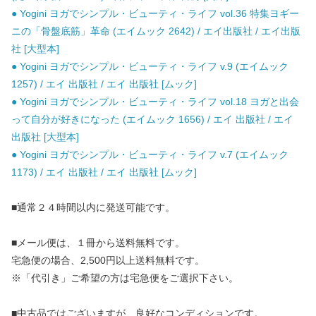
● Yogini ヨガでシンプル・ビューティ・ライフ vol.36 特集ヨギー
ニの「骨盤底筋」革命 (エイムック 2642) / エイ出版社 / エイ出版
社 [大型本]
● Yogini ヨガでシンプル・ビューティ・ライフ v.9 (エイムック
1257) / エイ 出版社 / エイ 出版社 [ムック]
● Yogini ヨガでシンプル・ビューティ・ライフ vol.18 ヨガと出会
って自分が好きになった (エイムック 1656) / エイ 出版社 / エイ
出版社 [大型本]
● Yogini ヨガでシンプル・ビューティ・ライフ v.7 (エイムック
1173) / エイ 出版社 / エイ 出版社 [ムック]
■通常２４時間以内に発送可能です。
■メール便は、１冊から送料無料です。
宅急便の場合、2,500円以上送料無料です。
※「代引き」ご希望の方は宅急便をご選択下さい。
■中古品ではございますが、良好なコンディションです。