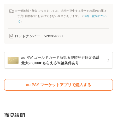
※一部地域・離島につきましては、送料が発生する場合や表示のお届け
予定日期間内にお届けできない場合があります。（
送料・配送につい
て
）
ロットナンバー：
528384880
au PAY ゴールドカード新規＆即時発行限定
合計
最大23,000Pもらえる※諸条件あり
au PAY マーケットアプリで購入する
商品説明