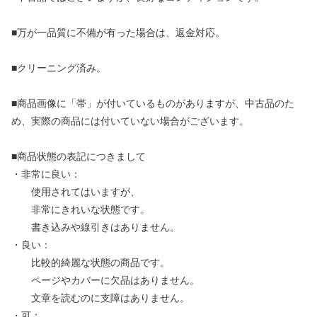
■万が一品質に不備が有った場合は、返金対応。
■クリーニング済み。
■商品画像に「帯」が付いているものがありますが、中古品のた
め、実際の商品には付いていない場合がございます。
■商品状態の表記につきまして
・非常に良い：
使用されてはいますが、
非常にきれいな状態です。
書き込みや線引きはありません。
・良い：
比較的綺麗な状態の商品です。
ページやカバーに欠品はありません。
文章を読むのに支障はありません。
・可：