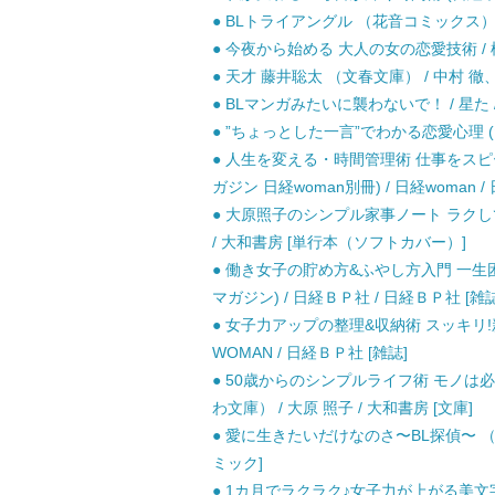
● BLトライアングル （花音コミックス） /
● 今夜から始める 大人の女の恋愛技術 / 桜
● 天才 藤井聡太 （文春文庫） / 中村 徹、
● BLマンガみたいに襲わないで！ / 星た / 
● ”ちょっとした一言”でわかる恋愛心理 (だ
● 人生を変える・時間管理術 仕事をスピー
ガジン 日経woman別冊) / 日経woman /
● 大原照子のシンプル家事ノート ラクし
/ 大和書房 [単行本（ソフトカバー）]
● 働き女子の貯め方&ふやし方入門 一生
マガジン) / 日経ＢＰ社 / 日経ＢＰ社 [雑誌
● 女子力アップの整理&収納術 スッキリ!
WOMAN / 日経ＢＰ社 [雑誌]
● 50歳からのシンプルライフ術 モノ
わ文庫） / 大原 照子 / 大和書房 [文庫]
● 愛に生きたいだけなのさ〜BL探偵〜 （ド
ミック]
● 1カ月でラクラク♪女子力が上がる美文字