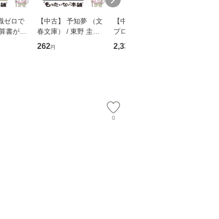
識ゼロで
【中古】 予知夢 （文
【中古】 野ブタ。を
【中古】 
決算書が読
春文庫） / 東野 圭吾 /
プロデュース [DVD-B
島みゆき / [CD]【
る！ 会
文藝春秋 [文庫]【メー
OX] / バップ [DVD]
ル便送料
262
2,335
2,150
円
円
円
 佐伯 良
ル便送料無料】
【メール便送料無料】
店 [単行本
ー）]
送
0