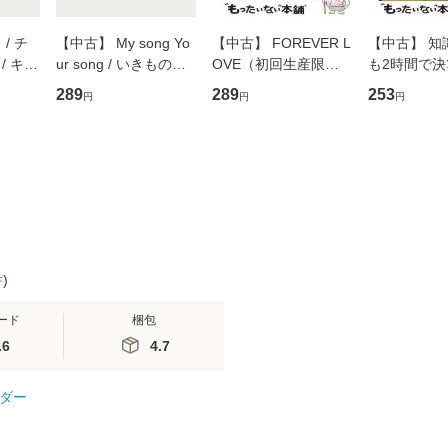
/ チ
【中古】 My song Yo
【中古】 FOREVER L
【中古】 知
/ キュ
ur song / いきものが
OVE（初回生産限定
も2時間で
D]
かり / [CD]【メール便
盤） / 清水翔太×加藤
めるようにな
289
289
253
円
円
円
無料】
送料無料】
ミリヤ / [CD]【メール
計超入門！ /
便送料無料】
隆 / 高橋書
（ソフトカバ
【メール便
件
)
ード
梱包
.6
4.7
ダー