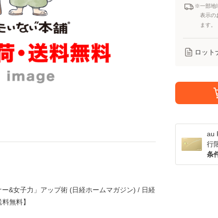
※一部地
表示の
ます。
ロット
a
行
条
ー&女子力」アップ術 (日経ホームマガジン) / 日経
便送料無料】