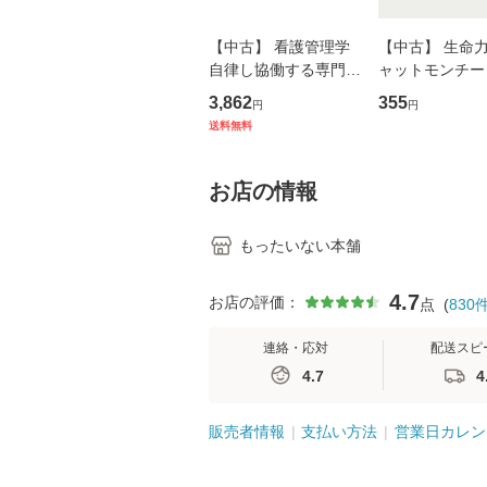
【中古】 看護管理学
【中古】 生命力 
自律し協働する専門職
ャットモンチー 
の看護マネジメントス
ーンレコード [C
3,862
355
円
円
キル 改訂第3版 (看護
【メール便送料
送料無料
学テキストNiCE) / 手
島恵 藤本幸三 / 南江
堂 [単行
お店の情報
もったいない本舗
4.7
お店の評価：
点
(
830
連絡・応対
配送スピ
4.7
4
販売者情報
支払い方法
営業日カレン