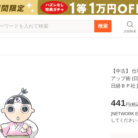
検索
詳細検索
【中古】 
アップ術 (日
日経ＢＰ社 
441
円(
税
[NETWOR
してください