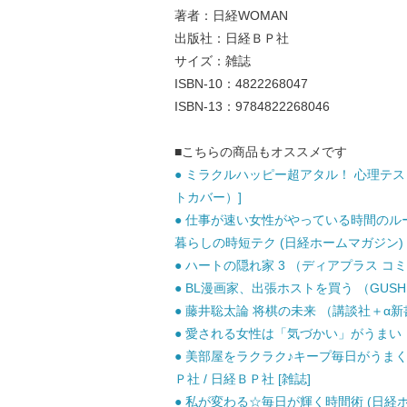
著者：日経WOMAN
出版社：日経ＢＰ社
サイズ：雑誌
ISBN-10：4822268047
ISBN-13：9784822268046
■こちらの商品もオススメです
● ミラクルハッピー超アタル！ 心理テスト
トカバー）]
● 仕事が速い女性がやっている時間のル
暮らしの時短テク (日経ホームマガジン) /
● ハートの隠れ家 3 （ディアプラス コミッ
● BL漫画家、出張ホストを買う （GUSH C
● 藤井聡太論 将棋の未来 （講談社＋α新書） 
● 愛される女性は「気づかい」がうまい （王
● 美部屋をラクラク♪キープ毎日がうまくい
Ｐ社 / 日経ＢＰ社 [雑誌]
● 私が変わる☆毎日が輝く時間術 (日経ホー