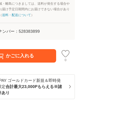
域・離島につきましては、送料が発生する場合や
お届け予定日期間内にお届けできない場合があり
（
送料・配送について
）
ナンバー：
528383899
かごに入れる
0
u PAY ゴールドカード新規＆即時発
限定
合計最大23,000Pもらえる※諸
件あり