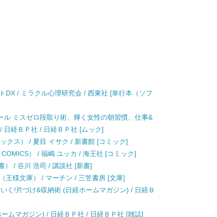
DX / ミラクル心理研究会 / 西東社 [単行本（ソフ
ール ミスゼロ段取り術、輝く女性の朝習慣、仕事&
 日経ＢＰ社 / 日経ＢＰ社 [ムック]
クス） / 夏目 イサク / 新書館 [コミック]
OMICS） / 福嶋 ユッカ / 海王社 [コミック]
/ 谷川 浩司 / 講談社 [新書]
様文庫） / マーチン / 三笠書房 [文庫]
く!片づけ&収納術 (日経ホームマガジン) / 日経Ｂ
ムマガジン) / 日経ＢＰ社 / 日経ＢＰ社 [雑誌]