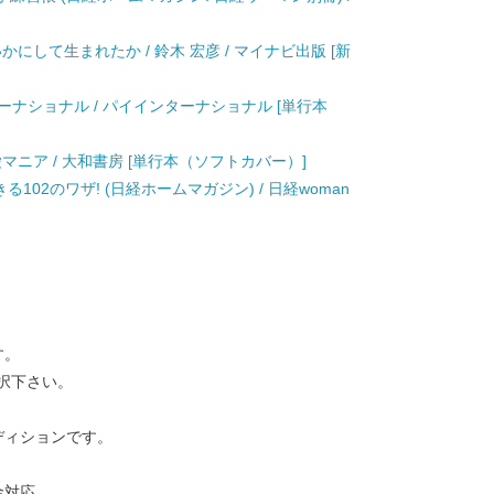
かにして生まれたか / 鈴木 宏彦 / マイナビ出版 [新
ンターナショナル / パイインターナショナル [単行本
愛マニア / 大和書房 [単行本（ソフトカバー）]
102のワザ! (日経ホームマガジン) / 日経woman
す。
択下さい。
ディションです。
金対応。