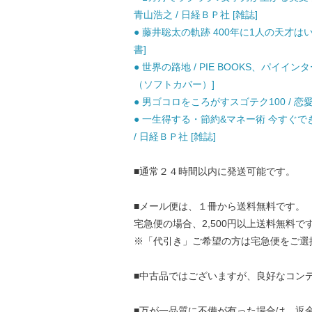
青山浩之 / 日経ＢＰ社 [雑誌]
● 藤井聡太の軌跡 400年に1人の天才はい
書]
● 世界の路地 / PIE BOOKS、パイイ
（ソフトカバー）]
● 男ゴコロをころがすスゴテク100 / 恋
● 一生得する・節約&マネー術 今すぐできる
/ 日経ＢＰ社 [雑誌]
■通常２４時間以内に発送可能です。
■メール便は、１冊から送料無料です。
宅急便の場合、2,500円以上送料無料で
※「代引き」ご希望の方は宅急便をご選
■中古品ではございますが、良好なコン
■万が一品質に不備が有った場合は、返