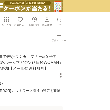
カテゴリ
お気に入り
閲覧履歴
購入履歴
かご
店舗メニュー
仕事で差がつく★「マナー&女子力」
経ホームマガジン) / 日経WOMAN /
[雑誌]【メール便送料無料】
込
)
K ERROR] ネットワーク周りの設定を確認