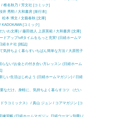
 椎名秋乃 / 芳文社 [コミック]
井 秀勲 / 大和書房 [単行本]
 松本 博文 / 文藝春秋 [文庫]
KADOKAWA [コミック]
いわ文庫) / 藤田徳人 上原英範 / 大和書房 [文庫]
ドアップ!offタイムをもっと充実! (日経ホームマ
 日経ＢＰ社 [雑誌]
て気持ちよく暮らすいちばん簡単な方法 / 大原照子
困らない!お金との付き合い方レッスン (日経ホーム
]
新しい生活はじめよう (日経ホームマガジン) / 日経
は必要なだけ。身軽に、気持ちよく暮らすコツ （だい
ラコミックス） / 真山 ジュン / コアマガジン [コ
練習帳 (日経ホームマガジン. 日経ウーマン別冊) /