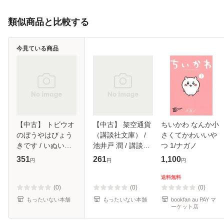
類似商品と比較する
今見ている商品
【中古】 トビウオ
【中古】 架空通貨
ちいかわ なんか小
のぼうやはびょう
（講談社文庫） /
さくてかわいいや
きです / いぬいと
池井戸 潤 / 講談社
つ 1/ナガノ
みこ、津田櫓冬 /
[文庫]【メール便送
351
261
1,100
円
円
円
金の星社 [ペーパー
料無料】
バック]【メール便
送料無料
送料無料】
(0)
(0)
(0)
もったいない本舗
もったいない本舗
bookfan au PAY マ
ーケット店