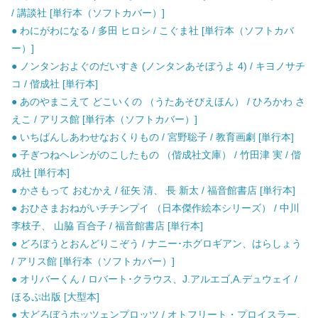
/ 講談社 [単行本（ソフトカバー）]
● わにがわになる / 多田 ヒロシ / こぐま社 [単行本（ソフトカバ
ー）]
● ノンタンおよぐのだいすき (ノンタンあそぼうよ 4) / キヨノサチ
コ / 偕成社 [単行本]
● あのやまこえて どこいくの （うたあそびえほん） / ひろかわ さ
えこ / アリス館 [単行本（ソフトカバー）]
● いちばんしあわせなおくりもの / 宮野聡子 / 教育画劇 [単行本]
● 子ぎつねヘレンがのこしたもの （偕成社文庫） / 竹田津 実 / 偕
成社 [単行本]
● かさもって おむかえ / 征矢 清、 長 新太 / 福音館書店 [単行本]
● おひさまおねがいチチンプイ （日本傑作絵本シリーズ） / 中川
李枝子、 山脇 百合子 / 福音館書店 [単行本]
● どろぼうとおんどりこぞう / ナニー･ホグロギアン、はらしょう
/ アリス館 [単行本（ソフトカバー）]
● オリバーくん / ロバート･クラウス、J.アルエゴ,A.デュウェイ /
ほるぷ出版 [大型本]
● 大どろぼうホッツェンプロッツ / オトフリート・プロイスラー、