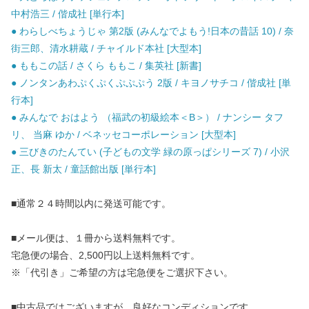
中村浩三 / 偕成社 [単行本]
● わらしべちょうじゃ 第2版 (みんなでよもう!日本の昔話 10) / 奈
街三郎、清水耕蔵 / チャイルド本社 [大型本]
● ももこの話 / さくら ももこ / 集英社 [新書]
● ノンタンあわぷくぷくぷぷぷう 2版 / キヨノサチコ / 偕成社 [単
行本]
● みんなで おはよう （福武の初級絵本＜B＞） / ナンシー タフ
リ、 当麻 ゆか / ベネッセコーポレーション [大型本]
● 三びきのたんてい (子どもの文学 緑の原っぱシリーズ 7) / 小沢
正、長 新太 / 童話館出版 [単行本]
■通常２４時間以内に発送可能です。
■メール便は、１冊から送料無料です。
宅急便の場合、2,500円以上送料無料です。
※「代引き」ご希望の方は宅急便をご選択下さい。
■中古品ではございますが、良好なコンディションです。