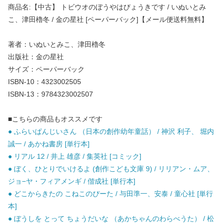
商品名:【中古】 トビウオのぼうやはびょうきです / いぬいとみ
こ、津田櫓冬 / 金の星社 [ペーパーバック]【メール便送料無料】
著者：いぬいとみこ、津田櫓冬
出版社：金の星社
サイズ：ペーパーバック
ISBN-10：4323002505
ISBN-13：9784323002507
■こちらの商品もオススメです
● ふらいぱんじいさん （日本の創作幼年童話） / 神沢 利子、 堀内
誠一 / あかね書房 [単行本]
● リアル 12 / 井上 雄彦 / 集英社 [コミック]
● ぼく、ひとりでいけるよ (創作こども文庫 9) / リリアン・ムア、
ジョ−ヤ・フィアメンギ / 偕成社 [単行本]
● どこからきたの こねこのぴーた / 与田準一、安泰 / 童心社 [単行
本]
● ぼうしを とって ちょうだいな （あかちゃんのわらべうた） / 松