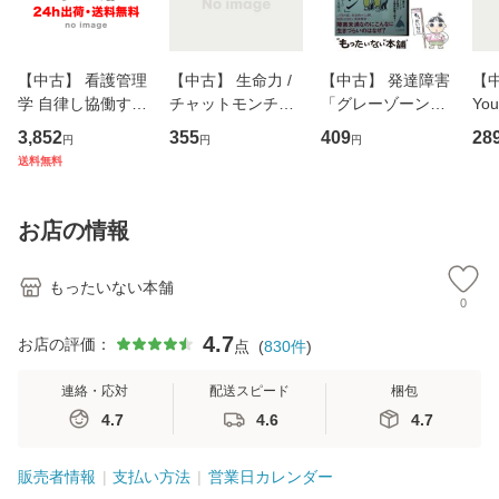
【中古】 看護管理
【中古】 生命力 /
【中古】 発達障害
【中
学 自律し協働する
チャットモンチー /
「グレーゾーン」
You
専門職の看護マネ
キューンレコード
その正しい理解と
のがか
3,852
355
409
28
円
円
円
ジメントスキル 改
[CD]【メール便送
克服法 (SB新書 57
【
送料無料
訂第3版 (看護学テ
料無料】
2) / 岡田尊司 / Ｓ
料
キストNiCE) / 手島
Ｂクリエイティブ
恵 藤本幸三 / 南江
[新書]【メール便送
お店の情報
堂 [単行
料無料】
もったいない本舗
0
4.7
お店の評価：
点
(
830
件
)
連絡・応対
配送スピード
梱包
4.7
4.6
4.7
販売者情報
支払い方法
営業日カレンダー