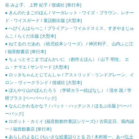
谷 みよ子、 上野 紀子 / 偕成社 [単行本]
● きんのたまごのほん / マーガレット・ワイズ・ブラウン、レナー
ド・ワイスガード / 童話館出版 [大型本]
● へびくんはらぺこ / ブライアン・ワイルドスミス、すぎやまじゅ
んこ / らくだ出版 [大型本]
● ねてるの だあれ （幼児絵本シリーズ） / 神沢利子、 山内ふじ江
/ 福音館書店 [単行本]
● ちょっとそこまでぱんかいに （創作えほん） / 山下 明生、 エ
ム・ナマエ / サンリード [大型本]
● ロッタちゃんとじてんしゃ / アストリッド・リンドグレーン、イ
ロン・ヴィークランド / 偕成社 [大型本]
● ぼんやり山のぼんたろう （学研カラー絵ばなし） / 清水 崑 / 学
研プラス [ペーパーバック]
● なんにかわるかな？ / パット・ハッチンス / ほるぷ出版 [ペーパ
ーバック]
● ロボット・カミイ (福音館創作童話シリーズ) / 古田足日、堀内誠
一 / 福音館書店 [単行本]
● あらしのよるに (ちいさな絵童話りとる 2) / 木村裕一、あべ弘士