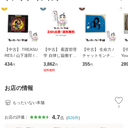
1
2
3
4
【中古】 TREASU
【中古】 看護管理
【中古】 生命力 /
【中
RES / 山下達郎 /
学 自律し協働する
チャットモンチー /
You
イーストウエス
専門職の看護マネ
キューンレコード
のがか
434
3,862
355
28
円
円
円
ト・ジャパン [CD]
ジメントスキル 改
[CD]【メール便送
【
送料無料
【メール便送料無
訂第3版 (看護学テ
料無料】
料
料】
キストNiCE) / 手島
恵 藤本幸三 / 南江
お店の情報
堂 [単行
もったいない本舗
0
4.7
お店の評価：
点
(
826
件
)