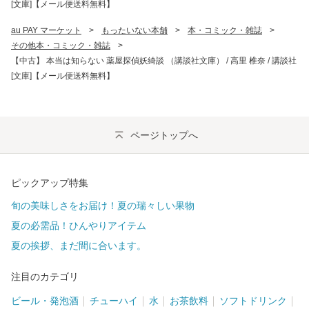
[文庫]【メール便送料無料】
au PAY マーケット
>
もったいない本舗
>
本・コミック・雑誌
>
その他本・コミック・雑誌
>
【中古】 本当は知らない 薬屋探偵妖綺談 （講談社文庫） / 高里 椎奈 / 講談社
[文庫]【メール便送料無料】
ページトップへ
ピックアップ特集
旬の美味しさをお届け！夏の瑞々しい果物
夏の必需品！ひんやりアイテム
夏の挨拶、まだ間に合います。
注目のカテゴリ
ビール・発泡酒
チューハイ
水
お茶飲料
ソフトドリンク