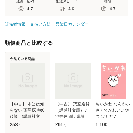
連絡・応対
配送スピード
梱包
4.7
4.6
4.7
販売者情報
支払い方法
営業日カレンダー
類似商品と比較する
今見ている商品
【中古】 本当は知
【中古】 架空通貨
ちいかわ なんか小
らない 薬屋探偵妖
（講談社文庫） /
さくてかわいいや
綺談 （講談社文
池井戸 潤 / 講談社
つ 1/ナガノ
庫） / 高里 椎奈 /
[文庫]【メール便送
253
261
1,100
円
円
円
講談社 [文庫]【メ
料無料】