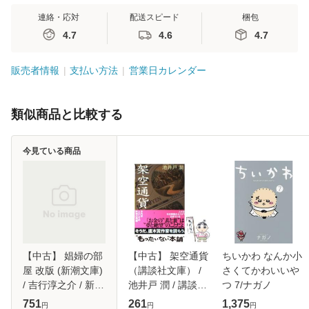
連絡・応対
配送スピード
梱包
4.7
4.6
4.7
販売者情報
支払い方法
営業日カレンダー
類似商品と比較する
今見ている商品
【中古】 娼婦の部
【中古】 架空通貨
ちいかわ なんか小
屋 改版 (新潮文庫)
（講談社文庫） /
さくてかわいいや
/ 吉行淳之介 / 新潮
池井戸 潤 / 講談社
つ 7/ナガノ
社 [文庫]【メール
[文庫]【メール便送
751
261
1,375
円
円
円