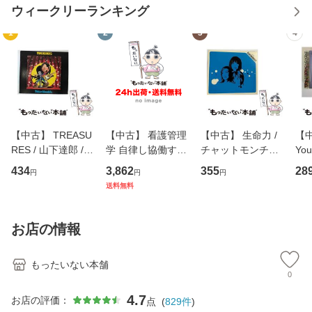
ウィークリーランキング
1
2
3
4
【中古】 TREASU
【中古】 看護管理
【中古】 生命力 /
【中
RES / 山下達郎 /
学 自律し協働する
チャットモンチー /
You
イーストウエス
専門職の看護マネ
キューンレコード
のがか
434
3,862
355
28
円
円
円
ト・ジャパン [CD]
ジメントスキル 改
[CD]【メール便送
【
送料無料
【メール便送料無
訂第3版 (看護学テ
料無料】
料
料】
キストNiCE) / 手島
恵 藤本幸三 / 南江
お店の情報
堂 [単行
もったいない本舗
0
4.7
お店の評価：
点
(
829
件
)