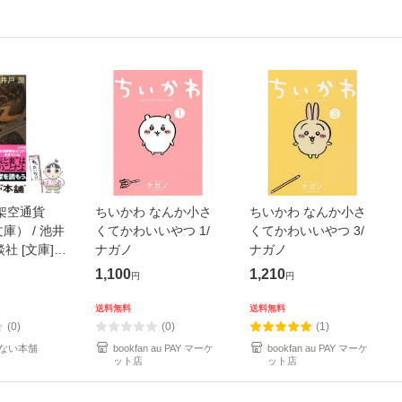
架空通貨
ちいかわ なんか小さ
ちいかわ なんか小さ
庫） / 池井
くてかわいいやつ 1/
くてかわいいやつ 3/
談社 [文庫]
ナガノ
ナガノ
便送料無料】
1,100
1,210
円
円
送料無料
送料無料
(0)
(0)
(1)
ない本舗
bookfan au PAY マーケ
bookfan au PAY マーケ
ット店
ット店