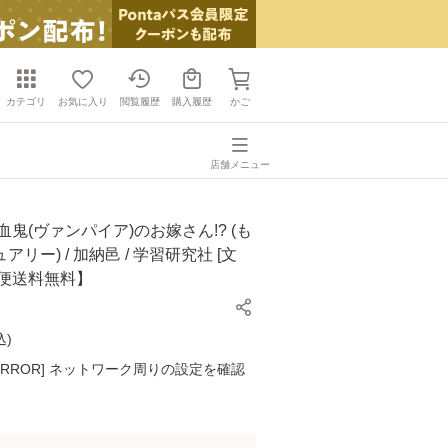
カテゴリ
お気に入り
閲覧履歴
購入履歴
かご
店舗メニュー
血鬼(ヴァンパイア)のお嫁さん!? (も
リー) / 加納邑 / 学習研究社 [文
ル便送料無料】
込
)
K ERROR] ネットワーク周りの設定を確認