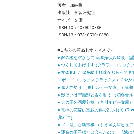
著者：加納邑
出版社：学習研究社
サイズ：文庫
ISBN-10：4059040886
ISBN-13：9784059040880
■こちらの商品もオススメです
● 銀の檻を溶かして 薬屋探偵妖綺談 （講談社
● つくしてあげます (フラワーコミックス) 
● 女体化した僕を騎士様達がねらってま
ーボーイコミックスデラックス） / やかん、
● 鬼人の契り （角川ルビー文庫） / 成瀬 かの
● 獣使いは守護獣と愛を誓う （幻冬舎ルチル
● 犬の王の溺愛花嫁 （角川ルビー文庫） / か
● 竜神の花嫁は蜜戯の褥で乱されて (Rose K
[単行本]
● ド「麗」な執事様 （もえぎ文庫ピュアリー
● 運命の王子様と出会ったので、花嫁になります