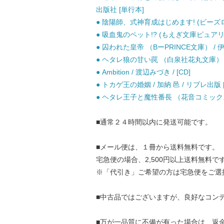
出版社 [単行本]
● 陰陽師、式神育成はじめます! (ビーズログ文庫 
● 吸血鬼のペット!? (もえぎ文庫ピュアリー)
● 囚われた皇帝 （BーPRINCE文庫） / 伊郷
● ヘタレ狼の甘い罠 （白泉社花丸文庫） / 
● Ambition / 渡辺みづき / [CD]
● トカゲ王の婚姻 / 加納 邑 / リブレ出版 
● ヘタレ王子と魔性番長 （花音コミックス）
■通常２４時間以内に発送可能です。
■メール便は、１冊から送料無料です。
宅急便の場合、2,500円以上送料無料で
※「代引き」ご希望の方は宅急便をご選
■中古品ではございますが、良好なコン
■万が一品質に不備が有った場合は、返