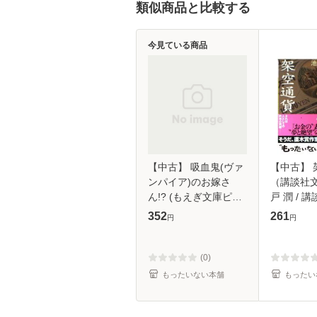
類似商品と比較する
今見ている商品
【中古】 吸血鬼(ヴァ
【中古】 
ンパイア)のお嫁さ
（講談社文
ん!? (もえぎ文庫ピュ
戸 潤 / 講
アリー) / 加納邑 / 学
【メール
352
261
円
円
習研究社 [文庫]【メー
ル便送料無料】
(0)
もったいない本舗
もったい