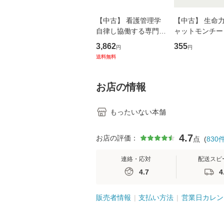
【中古】 看護管理学
【中古】 生命力 
自律し協働する専門職
ャットモンチー 
の看護マネジメントス
ーンレコード [C
3,862
355
円
円
キル 改訂第3版 (看護
【メール便送料
送料無料
学テキストNiCE) / 手
島恵 藤本幸三 / 南江
堂 [単行
お店の情報
もったいない本舗
4.7
お店の評価：
点
(
830
連絡・応対
配送スピ
4.7
4
販売者情報
支払い方法
営業日カレン