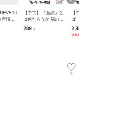
EVER L
【中古】 「意識」と
【中古】 耳をすませ
【中古】
生産限定
は何だろうか 脳の来
ば 〈2枚組〉 [DVD] /
も2時間
翔太×加藤
歴、知覚の錯誤 （講
ブエナ・ビスタ・ホー
めるよう
289
2,852
253
円
円
円
談社現代新書） / 下条
ム・エンターテイメン
計超入門！
送料無料
】
信輔 / 講談社 [新書]
ト [DVD]【メール便送
隆 / 高
【メール便送料無料】
料無料】
（ソフト
【メール
0