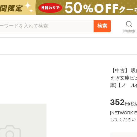
検索
詳細検索
【中古】 吸
えぎ文庫ピュア
庫]【メー
352
円(
税
[NETWOR
してください