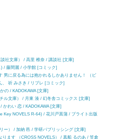
文庫） / 高里 椎奈 / 講談社 [文庫]
/ 藤間麗 / 小学館 [コミック]
す 男に戻る為には抱かれるしかありません！ （ビ
 祈 みさき / リブレ [コミック]
 / KADOKAWA [文庫]
文庫） / 月東 湊 / 幻冬舎コミックス [文庫]
わい 恋 / KADOKAWA [文庫]
ey NOVELS R-64) / 花川戸菖蒲 / ブライト出版
） / 加納 邑 / 学研パブリッシング [文庫]
 （CROSS NOVELS） / 真船 るのあ / 笠倉