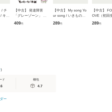
/ チ
【中古】 発達障害
【中古】 My song Yo
【中古】 FOR
/ キュ
「グレーゾーン」 そ
ur song / いきものが
OVE（初回
D]
の正しい理解と克服法
かり / [CD]【メール便
盤） / 清水
409
289
289
円
円
円
無料】
(SB新書 572) / 岡田尊
送料無料】
ミリヤ / [CD]【メール
司 / ＳＢクリエイティ
便送料無料
ブ [新書]【メール便送
料無料】
件
)
ード
梱包
.6
4.7
ダー