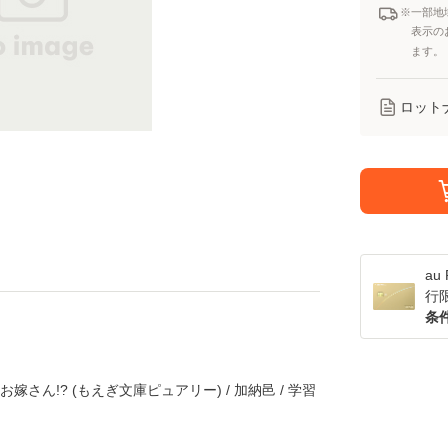
※一部地
表示の
ます。
ロット
a
行
条
嫁さん!? (もえぎ文庫ピュアリー) / 加納邑 / 学習