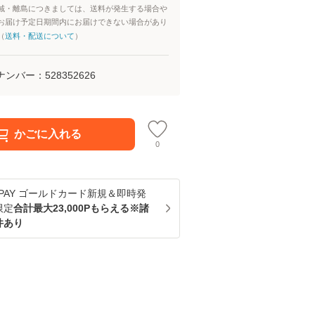
域・離島につきましては、送料が発生する場合や
お届け予定日期間内にお届けできない場合があり
（
送料・配送について
）
ナンバー：
528352626
かごに入れる
0
u PAY ゴールドカード新規＆即時発
限定
合計最大23,000Pもらえる※諸
件あり