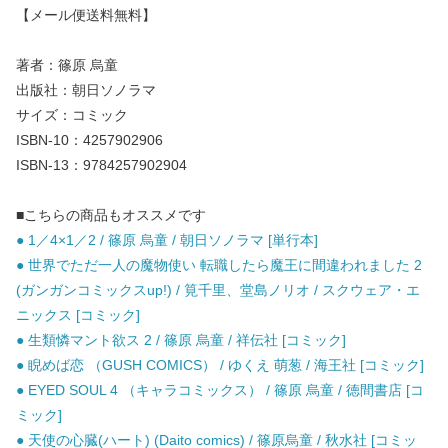
【メール便送料無料】
著者：篠原 烏童
出版社：朝日ソノラマ
サイズ：コミック
ISBN-10：4257902906
ISBN-13：9784257902904
■こちらの商品もオススメです
● 1／4×1／2 / 篠原 烏童 / 朝日ソノラマ [単行本]
● 世界でただ一人の魔物使い 転職したら魔王に間違われました 2
(ガンガンコミックスup!) / 筧千里、堂島ノリオ / スクウェア・エ
ニックス [コミック]
● 生類憐マント欲ス 2 / 篠原 烏童 / 祥伝社 [コミック]
● 睨めば恋 （GUSH COMICS） / ゆくえ 萌葱 / 海王社 [コミック]
● EYED SOUL 4 （キャラコミックス） / 篠原 烏童 / 徳間書店 [コ
ミック]
● 天使の心臓(ハート) (Daito comics) / 篠原烏童 / 秋水社 [コミッ