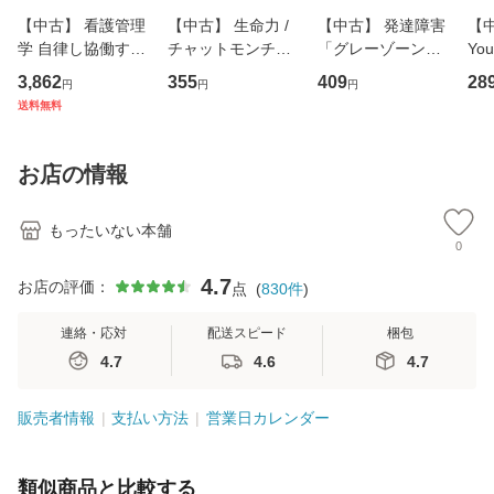
【中古】 看護管理
【中古】 生命力 /
【中古】 発達障害
【中
学 自律し協働する
チャットモンチー /
「グレーゾーン」
You
専門職の看護マネ
キューンレコード
その正しい理解と
のがか
3,862
355
409
28
円
円
円
ジメントスキル 改
[CD]【メール便送
克服法 (SB新書 57
【
送料無料
訂第3版 (看護学テ
料無料】
2) / 岡田尊司 / Ｓ
料
キストNiCE) / 手島
Ｂクリエイティブ
恵 藤本幸三 / 南江
[新書]【メール便送
お店の情報
堂 [単行
料無料】
もったいない本舗
0
4.7
お店の評価：
点
(
830
件
)
連絡・応対
配送スピード
梱包
4.7
4.6
4.7
販売者情報
支払い方法
営業日カレンダー
類似商品と比較する