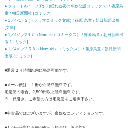
● クォート&ハーフ(R) 3 (眠れぬ夜の奇妙な話コミックス) / 篠原烏
童 / 朝日新聞社 [コミック]
● 1／4×1／2 (ソノラマコミック文庫) / 篠原 烏童 / 朝日新聞出版
[文庫]
● 1／4×1／2R 7 （Nemuki＋コミックス） / 篠原烏童 / 朝日新聞出
版 [コミック]
● 1／4×1／2 R 8 （Nemuki＋コミックス） / 篠原烏童 / 朝日新聞
出版 [コミック]
■通常２４時間以内に発送可能です。
■メール便は、１冊から送料無料です。
宅急便の場合、2,500円以上送料無料です。
※「代引き」ご希望の方は宅急便をご選択下さい。
■中古品ではございますが、良好なコンディションです。
■万が一品質に不備が有った場合は、返金対応。