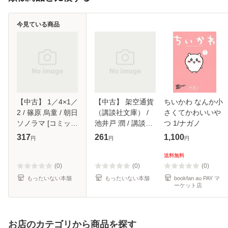
今見ている商品
【中古】 1／4×1／
【中古】 架空通貨
ちいかわ なんか小
2 / 篠原 烏童 / 朝日
（講談社文庫） /
さくてかわいいや
ソノラマ [コミッ
池井戸 潤 / 講談社
つ 1/ナガノ
ク]【メール便送料
[文庫]【メール便送
317
261
1,100
円
円
円
無料】
料無料】
送料無料
(0)
(0)
(0)
もったいない本舗
もったいない本舗
bookfan au PAY マ
ーケット店
お店のカテゴリから商品を探す