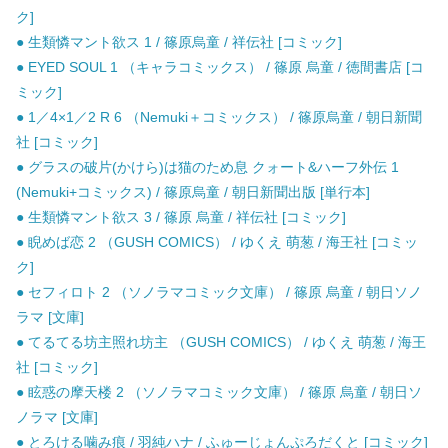
ク]
● 生類憐マント欲ス 1 / 篠原烏童 / 祥伝社 [コミック]
● EYED SOUL 1 （キャラコミックス） / 篠原 烏童 / 徳間書店 [コ
ミック]
● 1／4×1／2 R 6 （Nemuki＋コミックス） / 篠原烏童 / 朝日新聞
社 [コミック]
● グラスの破片(かけら)は猫のため息 クォート&ハーフ外伝 1
(Nemuki+コミックス) / 篠原烏童 / 朝日新聞出版 [単行本]
● 生類憐マント欲ス 3 / 篠原 烏童 / 祥伝社 [コミック]
● 睨めば恋 2 （GUSH COMICS） / ゆくえ 萌葱 / 海王社 [コミッ
ク]
● セフィロト 2 （ソノラマコミック文庫） / 篠原 烏童 / 朝日ソノ
ラマ [文庫]
● てるてる坊主照れ坊主 （GUSH COMICS） / ゆくえ 萌葱 / 海王
社 [コミック]
● 眩惑の摩天楼 2 （ソノラマコミック文庫） / 篠原 烏童 / 朝日ソ
ノラマ [文庫]
● とろける噛み痕 / 羽純ハナ / ふゅーじょんぷろだくと [コミック]