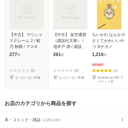
【中古】 マリシャ
【中古】 架空通貨
ちいかわ なんか小
スクレーム 2 / 範
（講談社文庫） /
さくてかわいいや
乃 秋晴 / アスキー
池井戸 潤 / 講談社
つ 3/ナガノ
メディアワークス
[文庫]【メール便送
277
261
1,210
円
円
円
[文庫]【メール便送
料無料】
料無料】
送料無料
(0)
(0)
(1)
もったいない本舗
もったいない本舗
bookfan au PAY マ
ーケット店
お店のカテゴリから商品を探す
本・コミック・雑誌
（
1,261,626
）