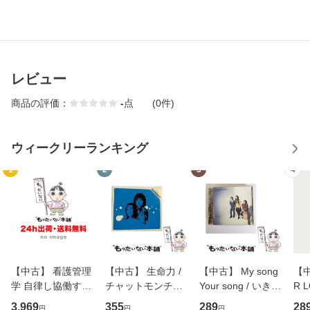
レビュー
商品の評価：
-
点
(0件)
ウィークリーランキング
1
2
3
4
【中古】 看護管理
【中古】 生命力 /
【中古】 My song
【中
学 自律し協働する
チャットモンチー /
Your song / いきも
R 
専門職の看護マネ
キューンレコード
のがかり / [CD]
産限
3,969
355
289
28
円
円
円