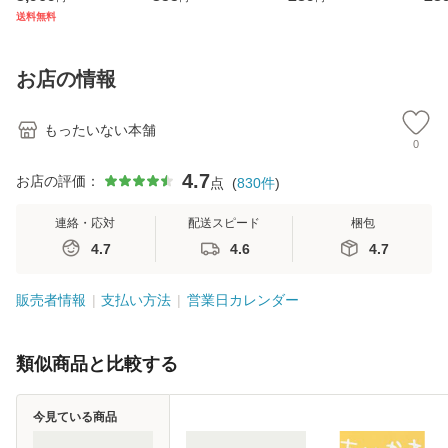
ジメントスキル 改
[CD]【メール便送
【メール便送料無
翔太
送料無料
訂第3版 (看護学テ
料無料】
料】
[C
キストNiCE) / 手島
料
恵 藤本幸三 / 南江
お店の情報
堂 [単行
もったいない本舗
0
4.7
お店の評価：
点
(
830
件
)
連絡・応対
配送スピード
梱包
4.7
4.6
4.7
販売者情報
支払い方法
営業日カレンダー
類似商品と比較する
今見ている商品