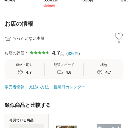
円
円
円
ト・ジャパン [CD]
ジメントスキル 改
[CD]【メール便送
【
送料無料
【メール便送料無
訂第3版 (看護学テ
料無料】
料
料】
キストNiCE) / 手島
恵 藤本幸三 / 南江
お店の情報
堂 [単行
もったいない本舗
0
4.7
お店の評価：
点
(
826
件
)
連絡・応対
配送スピード
梱包
4.7
4.6
4.7
販売者情報
支払い方法
営業日カレンダー
類似商品と比較する
今見ている商品