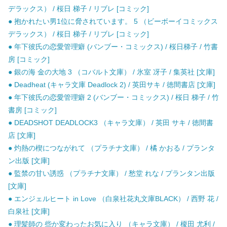
デラックス） / 桜日 梯子 / リブレ [コミック]
● 抱かれたい男1位に脅されています。 5 （ビーボーイコミックス
デラックス） / 桜日 梯子 / リブレ [コミック]
● 年下彼氏の恋愛管理癖 (バンブー・コミックス) / 桜日梯子 / 竹書
房 [コミック]
● 銀の海 金の大地 3 （コバルト文庫） / 氷室 冴子 / 集英社 [文庫]
● Deadheat (キャラ文庫 Deadlock 2) / 英田サキ / 徳間書店 [文庫]
● 年下彼氏の恋愛管理癖 2 (バンブー・コミックス) / 桜日 梯子 / 竹
書房 [コミック]
● DEADSHOT DEADLOCK3 （キャラ文庫） / 英田 サキ / 徳間書
店 [文庫]
● 灼熱の楔につながれて （プラチナ文庫） / 橘 かおる / プランタ
ン出版 [文庫]
● 監禁の甘い誘惑 （プラチナ文庫） / 愁堂 れな / プランタン出版
[文庫]
● エンジェルヒート in Love （白泉社花丸文庫BLACK） / 西野 花 /
白泉社 [文庫]
● 理髪師の 些か変わったお気に入り （キャラ文庫） / 榎田 尤利 /