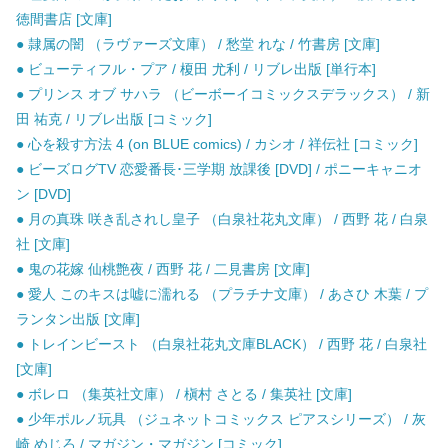
徳間書店 [文庫]
● 隷属の闇 （ラヴァーズ文庫） / 愁堂 れな / 竹書房 [文庫]
● ビューティフル・プア / 榎田 尤利 / リブレ出版 [単行本]
● プリンス オブ サハラ （ビーボーイコミックスデラックス） / 新
田 祐克 / リブレ出版 [コミック]
● 心を殺す方法 4 (on BLUE comics) / カシオ / 祥伝社 [コミック]
● ビーズログTV 恋愛番長･三学期 放課後 [DVD] / ポニーキャニオ
ン [DVD]
● 月の真珠 咲き乱されし皇子 （白泉社花丸文庫） / 西野 花 / 白泉
社 [文庫]
● 鬼の花嫁 仙桃艶夜 / 西野 花 / 二見書房 [文庫]
● 愛人 このキスは嘘に濡れる （プラチナ文庫） / あさひ 木葉 / プ
ランタン出版 [文庫]
● トレインビースト （白泉社花丸文庫BLACK） / 西野 花 / 白泉社
[文庫]
● ボレロ （集英社文庫） / 槇村 さとる / 集英社 [文庫]
● 少年ポルノ玩具 （ジュネットコミックス ピアスシリーズ） / 灰
崎 めじろ / マガジン・マガジン [コミック]