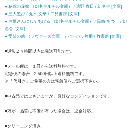
● 秘虐の花嫁 （幻冬舎ルチル文庫） / 遠野 春日 / 幻冬舎 [文庫]
● 三人遊び / 丸木 文華 / 二見書房 [文庫]
● お婿さんにしてあげる （幻冬舎ルチル文庫） / 黒崎 あつし / 幻
冬舎 [文庫]
● 愛讐の虜 （ラヴァーズ文庫） / バーバラ片桐 / 竹書房 [文庫]
■通常２４時間以内に発送可能です。
■メール便は、１冊から送料無料です。
宅急便の場合、2,500円以上送料無料です。
※「代引き」ご希望の方は宅急便をご選択下さい。
■中古品ではございますが、良好なコンディションです。
■万が一品質に不備が有った場合は、返金対応。
■クリーニング済み。