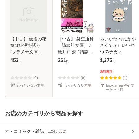
【中古】 被虐の花
【中古】 架空通貨
ちいかわ なんか小
嫁は純潔を誘う
（講談社文庫） /
さくてかわいいや
(プラチナ文庫
池井戸 潤 / 講談社
つ 7/ナガノ
2422) / 西野花 / プ
[文庫]【メール便送
453
261
1,375
円
円
円
ランタン出版 [文
料無料】
庫]【メール便送料
送料無料
無料】
(0)
(0)
(1)
もったいない本舗
もったいない本舗
bookfan au PAY マ
ーケット店
お店のカテゴリから商品を探す
本・コミック・雑誌
（
1,241,962
）