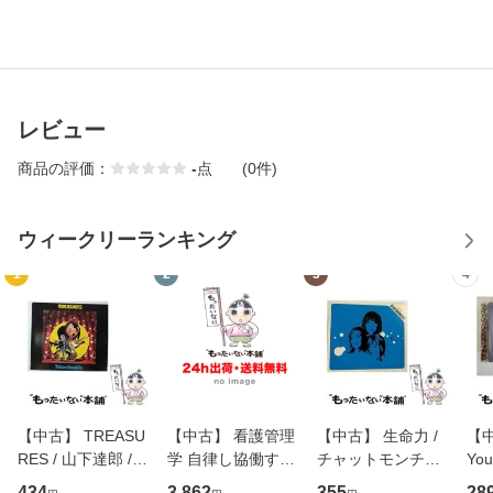
レビュー
商品の評価：
-
点
(0件)
ウィークリーランキング
1
2
3
4
【中古】 TREASU
【中古】 看護管理
【中古】 生命力 /
【中
RES / 山下達郎 /
学 自律し協働する
チャットモンチー /
You
イーストウエス
専門職の看護マネ
キューンレコード
のがか
434
3,862
355
28