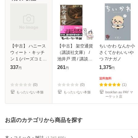
【中古】 ハニース
【中古】 架空通貨
ちいかわ なんか小
ウィート・キッチ
（講談社文庫） /
さくてかわいいや
ン 1 (バーズコミッ
池井戸 潤 / 講談社
つ 7/ナガノ
クス. スピカコレク
[文庫]【メール便送
337
261
1,375
円
円
円
ション) / 七尾す
料無料】
ず、山本小鉄子 /
送料無料
幻冬舎コミックス
(0)
(0)
(1)
[コミック
もったいない本舗
もったいない本舗
bookfan au PAY マ
ーケット店
お店のカテゴリから商品を探す
本・コミック・雑誌
（
1,241,600
）