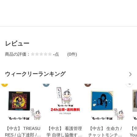
レビュー
商品の評価：
-
点
(0件)
ウィークリーランキング
1
2
3
4
【中古】 TREASU
【中古】 看護管理
【中古】 生命力 /
【中
RES / 山下達郎 /
学 自律し協働する
チャットモンチー /
You