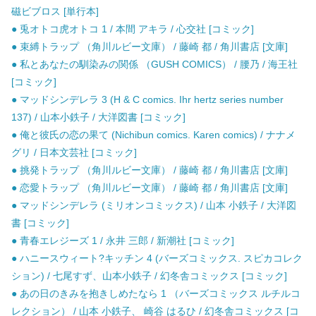
磁ビブロス [単行本]
● 兎オトコ虎オトコ 1 / 本間 アキラ / 心交社 [コミック]
● 束縛トラップ （角川ルビー文庫） / 藤崎 都 / 角川書店 [文庫]
● 私とあなたの馴染みの関係 （GUSH COMICS） / 腰乃 / 海王社
[コミック]
● マッドシンデレラ 3 (H & C comics. Ihr hertz series number
137) / 山本小鉄子 / 大洋図書 [コミック]
● 俺と彼氏の恋の果て (Nichibun comics. Karen comics) / ナナメ
グリ / 日本文芸社 [コミック]
● 挑発トラップ （角川ルビー文庫） / 藤崎 都 / 角川書店 [文庫]
● 恋愛トラップ （角川ルビー文庫） / 藤崎 都 / 角川書店 [文庫]
● マッドシンデレラ (ミリオンコミックス) / 山本 小鉄子 / 大洋図
書 [コミック]
● 青春エレジーズ 1 / 永井 三郎 / 新潮社 [コミック]
● ハニースウィート?キッチン 4 (バーズコミックス. スピカコレク
ション) / 七尾すず、山本小鉄子 / 幻冬舎コミックス [コミック]
● あの日のきみを抱きしめたなら 1 （バーズコミックス ルチルコ
レクション） / 山本 小鉄子、 崎谷 はるひ / 幻冬舎コミックス [コ