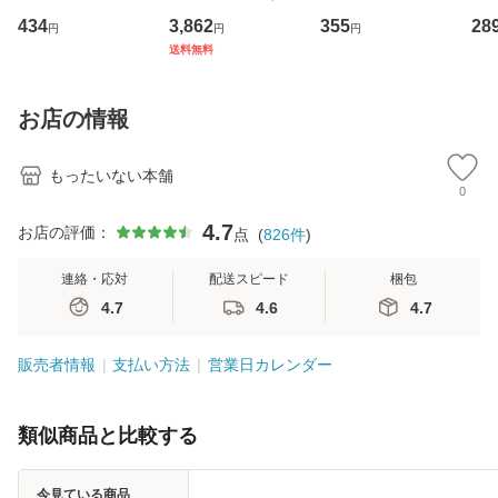
イーストウエス
専門職の看護マネ
キューンレコード
のがか
434
3,862
355
28
円
円
円
ト・ジャパン [CD]
ジメントスキル 改
[CD]【メール便送
【
送料無料
【メール便送料無
訂第3版 (看護学テ
料無料】
料
料】
キストNiCE) / 手島
恵 藤本幸三 / 南江
お店の情報
堂 [単行
もったいない本舗
0
4.7
お店の評価：
点
(
826
件
)
連絡・応対
配送スピード
梱包
4.7
4.6
4.7
販売者情報
支払い方法
営業日カレンダー
類似商品と比較する
今見ている商品