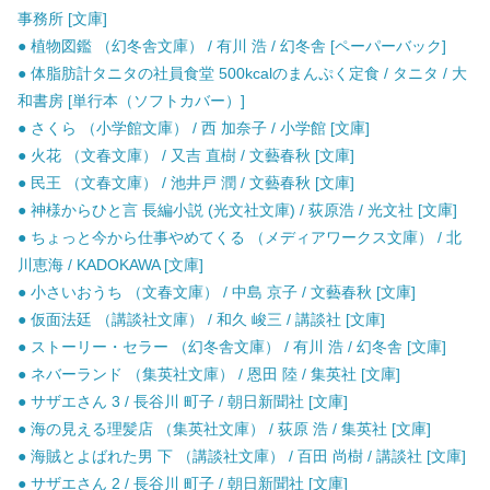
事務所 [文庫]
● 植物図鑑 （幻冬舎文庫） / 有川 浩 / 幻冬舎 [ペーパーバック]
● 体脂肪計タニタの社員食堂 500kcalのまんぷく定食 / タニタ / 大
和書房 [単行本（ソフトカバー）]
● さくら （小学館文庫） / 西 加奈子 / 小学館 [文庫]
● 火花 （文春文庫） / 又吉 直樹 / 文藝春秋 [文庫]
● 民王 （文春文庫） / 池井戸 潤 / 文藝春秋 [文庫]
● 神様からひと言 長編小説 (光文社文庫) / 荻原浩 / 光文社 [文庫]
● ちょっと今から仕事やめてくる （メディアワークス文庫） / 北
川恵海 / KADOKAWA [文庫]
● 小さいおうち （文春文庫） / 中島 京子 / 文藝春秋 [文庫]
● 仮面法廷 （講談社文庫） / 和久 峻三 / 講談社 [文庫]
● ストーリー・セラー （幻冬舎文庫） / 有川 浩 / 幻冬舎 [文庫]
● ネバーランド （集英社文庫） / 恩田 陸 / 集英社 [文庫]
● サザエさん 3 / 長谷川 町子 / 朝日新聞社 [文庫]
● 海の見える理髪店 （集英社文庫） / 荻原 浩 / 集英社 [文庫]
● 海賊とよばれた男 下 （講談社文庫） / 百田 尚樹 / 講談社 [文庫]
● サザエさん 2 / 長谷川 町子 / 朝日新聞社 [文庫]