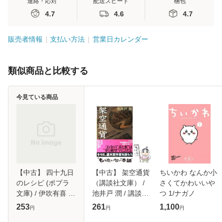
連絡・応対
配送スピード
梱包
4.7
4.6
4.7
販売者情報
支払い方法
営業日カレンダー
類似商品と比較する
今見ている商品
【中古】 四十九日
【中古】 架空通貨
ちいかわ なんか小
のレシピ (ポプラ
（講談社文庫） /
さくてかわいいや
文庫) / 伊吹有喜 /
池井戸 潤 / 講談社
つ 1/ナガノ
ポプラ社 [文庫]
[文庫]【メール便送
253
261
1,100
円
円
円
【メール便送料無
料無料】