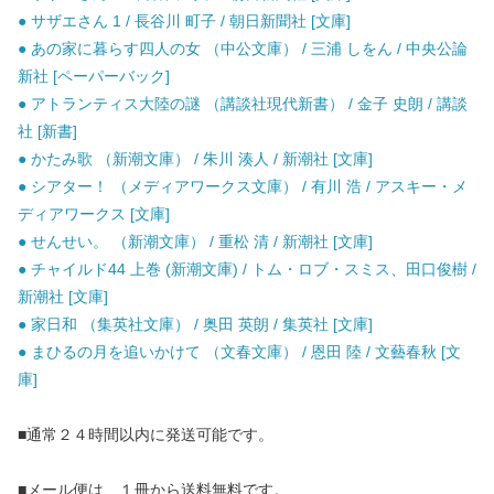
● サザエさん 1 / 長谷川 町子 / 朝日新聞社 [文庫]
● あの家に暮らす四人の女 （中公文庫） / 三浦 しをん / 中央公論
新社 [ペーパーバック]
● アトランティス大陸の謎 （講談社現代新書） / 金子 史朗 / 講談
社 [新書]
● かたみ歌 （新潮文庫） / 朱川 湊人 / 新潮社 [文庫]
● シアター！ （メディアワークス文庫） / 有川 浩 / アスキー・メ
ディアワークス [文庫]
● せんせい。 （新潮文庫） / 重松 清 / 新潮社 [文庫]
● チャイルド44 上巻 (新潮文庫) / トム・ロブ・スミス、田口俊樹 /
新潮社 [文庫]
● 家日和 （集英社文庫） / 奥田 英朗 / 集英社 [文庫]
● まひるの月を追いかけて （文春文庫） / 恩田 陸 / 文藝春秋 [文
庫]
■通常２４時間以内に発送可能です。
■メール便は、１冊から送料無料です。