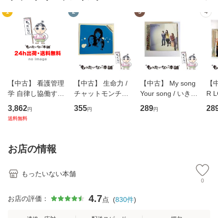
1
2
3
4
【中古】 看護管理
【中古】 生命力 /
【中古】 My song
【中
学 自律し協働する
チャットモンチー /
Your song / いきも
R 
専門職の看護マネ
キューンレコード
のがかり / [CD]
産限
3,862
355
289
28
円
円
円
ジメントスキル 改
[CD]【メール便送
【メール便送料無
翔太
送料無料
訂第3版 (看護学テ
料無料】
料】
[C
キストNiCE) / 手島
料
恵 藤本幸三 / 南江
お店の情報
堂 [単行
もったいない本舗
0
4.7
お店の評価：
点
(
830
件
)