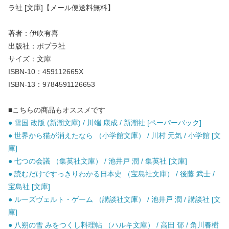
ラ社 [文庫]【メール便送料無料】
著者：伊吹有喜
出版社：ポプラ社
サイズ：文庫
ISBN-10：459112665X
ISBN-13：9784591126653
■こちらの商品もオススメです
● 雪国 改版 (新潮文庫) / 川端 康成 / 新潮社 [ペーパーバック]
● 世界から猫が消えたなら （小学館文庫） / 川村 元気 / 小学館 [文
庫]
● 七つの会議 （集英社文庫） / 池井戸 潤 / 集英社 [文庫]
● 読むだけですっきりわかる日本史 （宝島社文庫） / 後藤 武士 /
宝島社 [文庫]
● ルーズヴェルト・ゲーム （講談社文庫） / 池井戸 潤 / 講談社 [文
庫]
● 八朔の雪 みをつくし料理帖 （ハルキ文庫） / 高田 郁 / 角川春樹