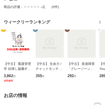
商品の評価：
-
点
(0件)
ウィークリーランキング
1
2
3
4
【中古】 看護管理
【中古】 生命力 /
【中古】 発達障害
【中
学 自律し協働する
チャットモンチー /
「グレーゾーン」
You
専門職の看護マネ
キューンレコード
その正しい理解と
のがか
3,862
355
292
28
円
円
円
ジメントスキル 改
[CD]【メール便送
克服法 (SB新書 57
【
送料無料
訂第3版 (看護学テ
料無料】
2) / 岡田尊司 / Ｓ
料
キストNiCE) / 手島
Ｂクリエイティブ
恵 藤本幸三 / 南江
[新書]【メール便送
お店の情報
堂 [単行
料無料】