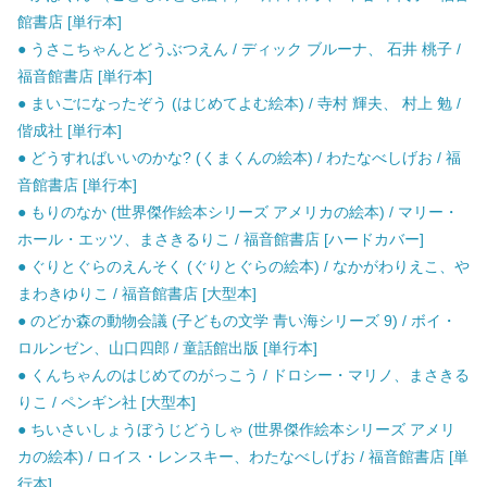
館書店 [単行本]
● うさこちゃんとどうぶつえん / ディック ブルーナ、 石井 桃子 /
福音館書店 [単行本]
● まいごになったぞう (はじめてよむ絵本) / 寺村 輝夫、 村上 勉 /
偕成社 [単行本]
● どうすればいいのかな? (くまくんの絵本) / わたなべしげお / 福
音館書店 [単行本]
● もりのなか (世界傑作絵本シリーズ アメリカの絵本) / マリー・
ホール・エッツ、まさきるりこ / 福音館書店 [ハードカバー]
● ぐりとぐらのえんそく (ぐりとぐらの絵本) / なかがわりえこ、や
まわきゆりこ / 福音館書店 [大型本]
● のどか森の動物会議 (子どもの文学 青い海シリーズ 9) / ボイ・
ロルンゼン、山口四郎 / 童話館出版 [単行本]
● くんちゃんのはじめてのがっこう / ドロシー・マリノ、まさきる
りこ / ペンギン社 [大型本]
● ちいさいしょうぼうじどうしゃ (世界傑作絵本シリーズ アメリ
カの絵本) / ロイス・レンスキー、わたなべしげお / 福音館書店 [単
行本]