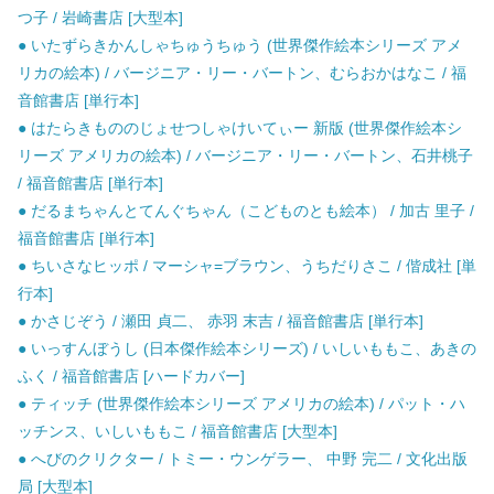
つ子 / 岩崎書店 [大型本]
● いたずらきかんしゃちゅうちゅう (世界傑作絵本シリーズ アメ
リカの絵本) / バージニア・リー・バートン、むらおかはなこ / 福
音館書店 [単行本]
● はたらきもののじょせつしゃけいてぃー 新版 (世界傑作絵本シ
リーズ アメリカの絵本) / バージニア・リー・バートン、石井桃子
/ 福音館書店 [単行本]
● だるまちゃんとてんぐちゃん（こどものとも絵本） / 加古 里子 /
福音館書店 [単行本]
● ちいさなヒッポ / マーシャ=ブラウン、うちだりさこ / 偕成社 [単
行本]
● かさじぞう / 瀬田 貞二、 赤羽 末吉 / 福音館書店 [単行本]
● いっすんぼうし (日本傑作絵本シリーズ) / いしいももこ、あきの
ふく / 福音館書店 [ハードカバー]
● ティッチ (世界傑作絵本シリーズ アメリカの絵本) / パット・ハ
ッチンス、いしいももこ / 福音館書店 [大型本]
● へびのクリクター / トミー・ウンゲラー、 中野 完二 / 文化出版
局 [大型本]