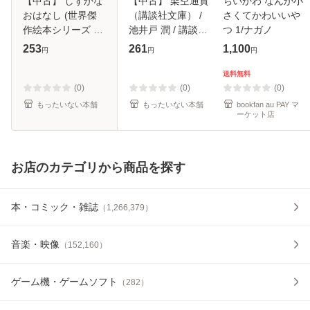
【中古】 しずかな
【中古】 架空通貨
ちいかわ なんか小
おはなし (世界傑
（講談社文庫） /
さくてかわいいや
作絵本シリーズ ソ
池井戸 潤 / 講談社
つ 1/ナガノ
ビエトの絵本) / サ
[文庫]【メール便送
253
261
1,100
円
円
円
ムイル・マルシャ
料無料】
ーク、うちだ りさ
送料無料
こ / 福音館書 [大型
(0)
(0)
(0)
本]【メ
もったいない本舗
もったいない本舗
bookfan au PAY マ
ーケット店
お店のカテゴリから商品を探す
本・コミック・雑誌
（
1,266,379
）
音楽・映像
（
152,160
）
ゲーム機・ゲームソフト
（
282
）