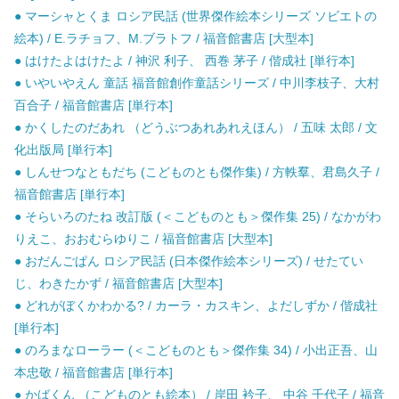
● マーシャとくま ロシア民話 (世界傑作絵本シリーズ ソビエトの
絵本) / E.ラチョフ、M.ブラトフ / 福音館書店 [大型本]
● はけたよはけたよ / 神沢 利子、 西巻 茅子 / 偕成社 [単行本]
● いやいやえん 童話 福音館創作童話シリーズ / 中川李枝子、大村
百合子 / 福音館書店 [単行本]
● かくしたのだあれ （どうぶつあれあれえほん） / 五味 太郎 / 文
化出版局 [単行本]
● しんせつなともだち (こどものとも傑作集) / 方軼羣、君島久子 /
福音館書店 [単行本]
● そらいろのたね 改訂版 (＜こどものとも＞傑作集 25) / なかがわ
りえこ、おおむらゆりこ / 福音館書店 [大型本]
● おだんごぱん ロシア民話 (日本傑作絵本シリーズ) / せたてい
じ、わきたかず / 福音館書店 [大型本]
● どれがぼくかわかる? / カーラ・カスキン、よだしずか / 偕成社
[単行本]
● のろまなローラー (＜こどものとも＞傑作集 34) / 小出正吾、山
本忠敬 / 福音館書店 [単行本]
● かばくん （こどものとも絵本） / 岸田 衿子、 中谷 千代子 / 福音