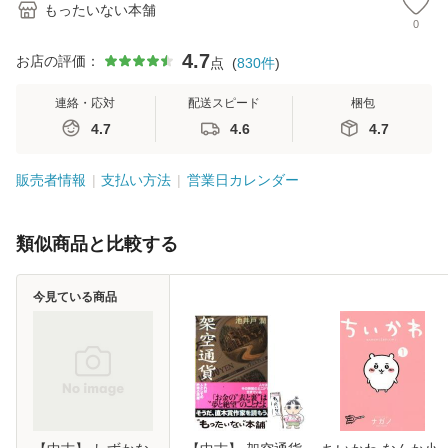
もったいない本舗
0
4.7
お店の評価：
点
(
830
件
)
連絡・応対
配送スピード
梱包
4.7
4.6
4.7
販売者情報
支払い方法
営業日カレンダー
類似商品と比較する
今見ている商品