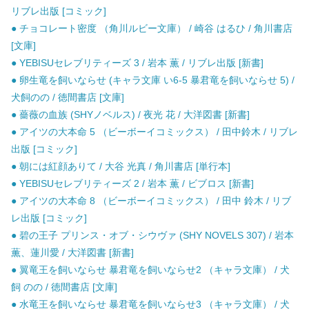
リブレ出版 [コミック]
● チョコレート密度 （角川ルビー文庫） / 崎谷 はるひ / 角川書店
[文庫]
● YEBISUセレブリティーズ 3 / 岩本 薫 / リブレ出版 [新書]
● 卵生竜を飼いならせ (キャラ文庫 い6-5 暴君竜を飼いならせ 5) /
犬飼のの / 徳間書店 [文庫]
● 薔薇の血族 (SHYノベルス) / 夜光 花 / 大洋図書 [新書]
● アイツの大本命 5 （ビーボーイコミックス） / 田中鈴木 / リブレ
出版 [コミック]
● 朝には紅顔ありて / 大谷 光真 / 角川書店 [単行本]
● YEBISUセレブリティーズ 2 / 岩本 薫 / ビブロス [新書]
● アイツの大本命 8 （ビーボーイコミックス） / 田中 鈴木 / リブ
レ出版 [コミック]
● 碧の王子 プリンス・オブ・シウヴァ (SHY NOVELS 307) / 岩本
薫、蓮川愛 / 大洋図書 [新書]
● 翼竜王を飼いならせ 暴君竜を飼いならせ2 （キャラ文庫） / 犬
飼 のの / 徳間書店 [文庫]
● 水竜王を飼いならせ 暴君竜を飼いならせ3 （キャラ文庫） / 犬