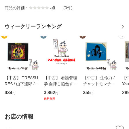
商品の評価：
-
点
(0件)
ウィークリーランキング
1
2
3
4
【中古】 TREASU
【中古】 看護管理
【中古】 生命力 /
【中
RES / 山下達郎 /
学 自律し協働する
チャットモンチー /
You
イーストウエス
専門職の看護マネ
キューンレコード
のがか
434
3,862
355
28
円
円
円
ト・ジャパン [CD]
ジメントスキル 改
[CD]【メール便送
【
送料無料
【メール便送料無
訂第3版 (看護学テ
料無料】
料
料】
キストNiCE) / 手島
恵 藤本幸三 / 南江
お店の情報
堂 [単行