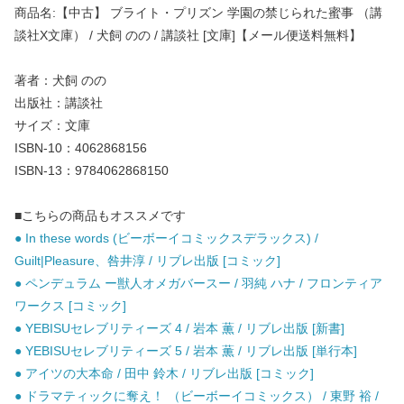
商品名:【中古】 ブライト・プリズン 学園の禁じられた蜜事 （講
談社X文庫） / 犬飼 のの / 講談社 [文庫]【メール便送料無料】
著者：犬飼 のの
出版社：講談社
サイズ：文庫
ISBN-10：4062868156
ISBN-13：9784062868150
■こちらの商品もオススメです
● In these words (ビーボーイコミックスデラックス) /
Guilt|Pleasure、咎井淳 / リブレ出版 [コミック]
● ペンデュラム ー獣人オメガバースー / 羽純 ハナ / フロンティア
ワークス [コミック]
● YEBISUセレブリティーズ 4 / 岩本 薫 / リブレ出版 [新書]
● YEBISUセレブリティーズ 5 / 岩本 薫 / リブレ出版 [単行本]
● アイツの大本命 / 田中 鈴木 / リブレ出版 [コミック]
● ドラマティックに奪え！ （ビーボーイコミックス） / 東野 裕 /