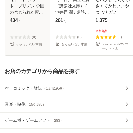
ト・プリズン 学園
（講談社文庫） /
さくてかわいいや
の禁じられた蜜事
池井戸 潤 / 講談社
つ 7/ナガノ
（講談社X文庫） /
[文庫]【メール便送
434
261
1,375
円
円
円
犬飼 のの / 講談社
料無料】
[文庫]【メール便送
送料無料
料無料】
(0)
(0)
(1)
もったいない本舗
もったいない本舗
bookfan au PAY マ
ーケット店
お店のカテゴリから商品を探す
本・コミック・雑誌
（
1,242,956
）
音楽・映像
（
150,155
）
ゲーム機・ゲームソフト
（
283
）