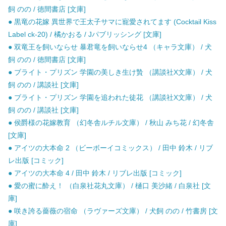
飼 のの / 徳間書店 [文庫]
● 黒竜の花嫁 異世界で王太子サマに寵愛されてます (Cocktail Kiss
Label ck-20) / 橘かおる / Jパブリッシング [文庫]
● 双竜王を飼いならせ 暴君竜を飼いならせ4 （キャラ文庫） / 犬
飼 のの / 徳間書店 [文庫]
● ブライト・プリズン 学園の美しき生け贄 （講談社X文庫） / 犬
飼 のの / 講談社 [文庫]
● ブライト・プリズン 学園を追われた徒花 （講談社X文庫） / 犬
飼 のの / 講談社 [文庫]
● 侯爵様の花嫁教育 （幻冬舎ルチル文庫） / 秋山 みち花 / 幻冬舎
[文庫]
● アイツの大本命 2 （ビーボーイコミックス） / 田中 鈴木 / リブ
レ出版 [コミック]
● アイツの大本命 4 / 田中 鈴木 / リブレ出版 [コミック]
● 愛の蜜に酔え！ （白泉社花丸文庫） / 樋口 美沙緒 / 白泉社 [文
庫]
● 咲き誇る薔薇の宿命 （ラヴァーズ文庫） / 犬飼 のの / 竹書房 [文
庫]