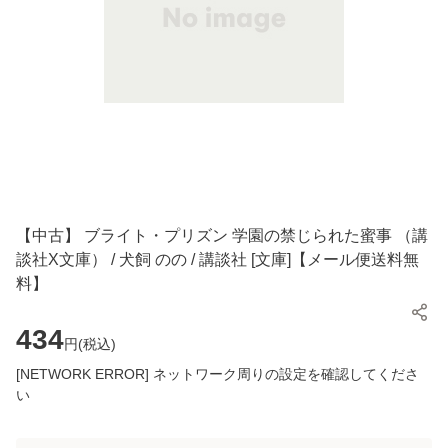
【中古】 ブライト・プリズン 学園の禁じられた蜜事 （講
談社X文庫） / 犬飼 のの / 講談社 [文庫]【メール便送料無
料】
434
円(
税込
)
[NETWORK ERROR] ネットワーク周りの設定を確認してくださ
い