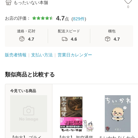
もったいない本舗
0
4.7
お店の評価：
点
(
829
件
)
連絡・応対
配送スピード
梱包
4.7
4.6
4.7
販売者情報
支払い方法
営業日カレンダー
類似商品と比較する
今見ている商品
【中古】 ブライ
【中古】 架空通貨
ちいかわ なんか小